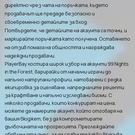
директно чрез чата на поръчката, където
продавачът ще предаде безопасно и
своевременно детайлите за вход.
Потвърдете, че детайлите на акаунта са точни, и
маркирайте поръчката като получена. Оставянето
на отзив помага на общността и награждава
надеждни продавачи.
PlayerBay хостира широк избор на акаунти 99 Nights
in the Forest, варирайки от начални играчи до
напълно натрупани профили, натоварени с редка
екипировка за оцеляване, напредналите рецепти
за крафтване и напълно изследвани биоми. С
няколко продавачи, които конкурират на цена,
можете да намерите акаунт, който отговаря на
вашия бюджет, без да компрометирате
дълбочината на прогресията. Преглеждайте
обявленията днес, за да сравните какво включва