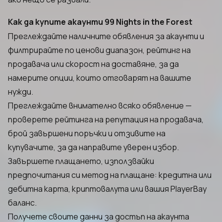
Как да купите акаунти 99 Nights in the Forest
Преглеждайте наличните обявления за акаунти и
филтрирайте по ценови диапазон, рейтинг на
продавача или скорост на доставяне, за да
намерите опции, които отговарят на вашите
нужди.
Преглеждайте внимателно всяко обявление —
проверете рейтинга на репутация на продавача,
брой завършени поръчки и отзивите на
купувачите, за да направите уверен избор.
Завършете плащането, използвайки
предпочитания си метод на плащане: кредитна или
дебитна карта, криптовалута или вашия PlayerBay
баланс.
Получете своите данни за достъп на акаунта