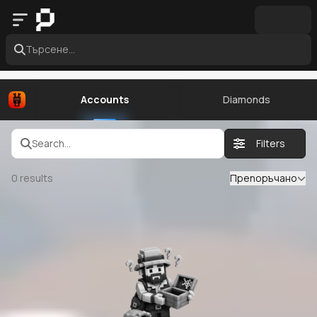
Търсене...
Accounts
Diamonds
Search...
Filters
0
results
Препоръчано