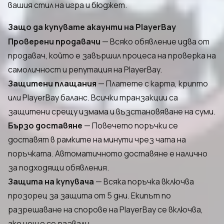
вашия стил на игра и бюджет.
Защо да купувате акаунти на PlayerBay
Проверени продавачи
— Всяко обявление идва от
продавач, който е завършил процеса на проверка на
самоличност и репутация на PlayerBay.
Защитени плащания
— Платете с карта, крипто
или PlayerBay баланс. Всички транзакции са
защитени срещу измама и възстановяване на суми.
Бързо доставяне
— Повечето поръчки се
доставят в рамките на минути чрез чата на
поръчката. Автоматичното доставяне е налично
за подходящи обявления.
Защита на купувача
— Всяка поръчка включва
прозорец за защита от 5 дни. Екипът по
разрешаване на спорове на PlayerBay се включва,
ако нещо се развали.