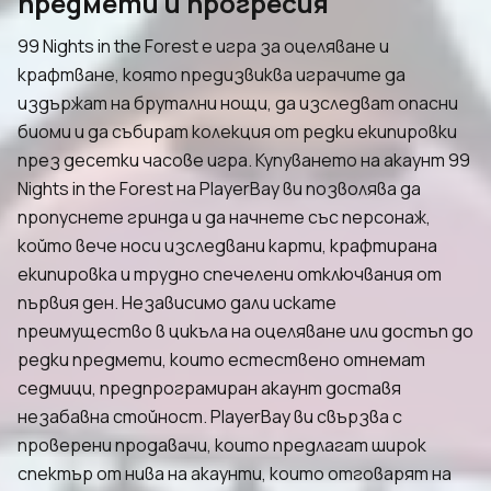
предмети и прогресия
99 Nights in the Forest е игра за оцеляване и
крафтване, която предизвиква играчите да
издържат на брутални нощи, да изследват опасни
биоми и да събират колекция от редки екипировки
през десетки часове игра. Купуването на акаунт 99
Nights in the Forest на PlayerBay ви позволява да
пропуснете гринда и да начнете със персонаж,
който вече носи изследвани карти, крафтирана
екипировка и трудно спечелени отключвания от
първия ден. Независимо дали искате
преимущество в цикъла на оцеляване или достъп до
редки предмети, които естествено отнемат
седмици, предпрограмиран акаунт доставя
незабавна стойност. PlayerBay ви свързва с
проверени продавачи, които предлагат широк
спектър от нива на акаунти, които отговарят на