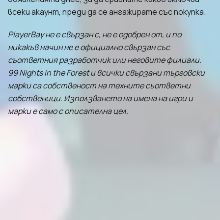
всеки акаунт, преди да се ангажирате със покупка.
PlayerBay не е свързан с, не е одобрен от, и по
никакъв начин не е официално свързан със
съответния разработчик или неговите филиали.
99 Nights in the Forest и всички свързани търговски
марки са собственост на техните съответни
собственици. Използването на имена на игри и
марки е само с описателна цел.