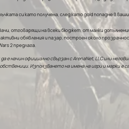
чката си като получена, след като gold попадне в ваши
вачи, отговарящи на всеки бюджет, от малки допълнени
 активни обявления и пазар, построен около прозрачнос
Wars 2 предлага.
 и да е начин официално свързан с ArenaNet, LLC или него
бственици. Използването на имена на игри и марки е са