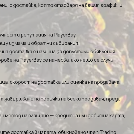
ени, с доставка, която отговаря на вашия график, и
чност и репутация на PlayerBay.
ещу измама и обратни събирания.
на доставка е налична за допустими обявления.
ве на PlayerBay се намесва, ако нещо се случи.
а, скорост на доставка или оценка на продавача,
 завършване на поръчки на всеки продавач, преди
ан метод на плащане — кредитна или дебитна карта,
ите доставка в играта, обикновено чрез Trading