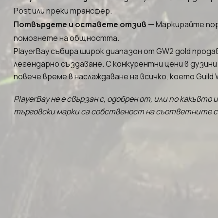
Post или преки трансфер.
Потвърдете и оставете отзив
— Маркирайте поръ
помогнете на общността.
PlayerBay събира широк диапазон от GW2 gold прода
легендарно създаване. С конкурентни цени в дузини
повече време в наслаждаване на всичко, което Guild 
PlayerBay не е свързан с, одобрен от, или по какъвто
търговски марки са собственост на съответните со