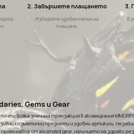
та
2. Завършете плащането
3.
ферта
Изберете удобен начин на
Вз
ч.
плащане.
daries, Gems и Gear
нва почти всяка значима транзакция в акламирания MMOR
зивни козметични предмети и удобни артикули. Независ
ълен набор от ascended gear, наличието на здраво резе