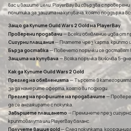
вас и вашите цели. PlayerBay ви свързва с проверен
политика за защита на купувача, която поддържа вс
Защо да Купите Guild Wars 2 Gold на PlayerBay
Проверени продавачи
— Всеки обявление идва от пр
Сигурни плащания
— Платете чрез карта, крипто и
Бърза доставка
— Повечето поръчки се доставят в
Защита на купувача
— Всяка поръчка включва 5-дне
Как да Купите Guild Wars 2 Gold
Преглед на обявленията
— Търсете в категорията 
за да намерите оферта, която ви подходи.
Преглед на профилите на продавачите
— Проверет
да се ангажирате с покупка.
Завършете плащането
— Преминете през сигурнот
криптовалута или PlayerBay баланс.
Получете вашия gold
— След покупката, координира