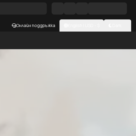
Онлайн поддръжка
English
|
USD
- $
Dark