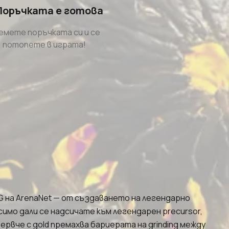
 Поръчката е готова
емете поръчката си и се
потопете в играта!
PG на ArenaNet — от създаването на легендарно
имо дали се надсичате към легендарен precursor,
рвче с gold премахва бариерата на grinding между