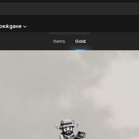
реждане
Items
Gold