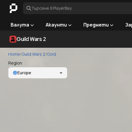
Търсене в PlayerBay
Валута
Акаунти
Предмети
За
Guild Wars 2
Home
/
Guild Wars 2
/
Gold
Region
Europe