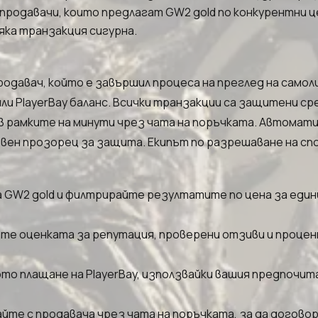
и продавачи, които предлагат GW2 gold по конкурентни ц
яка транзакция сигурна.
одавач, който е завършил процеса на преглед на самоли
ли PlayerBay баланс. Всички транзакции са защитени ср
 рамките на минути чрез чата на поръчката. Автоматич
вен прозорец за защита. Екипът по разрешаване на споро
GW2 gold и филтрирайте резултатите по цена за единиц
е оценката за репутация, проверени отзиви и процент
о плащане на PlayerBay, използвайки вашия предпочит
йте с продавача чрез чата на поръчката, за да договор