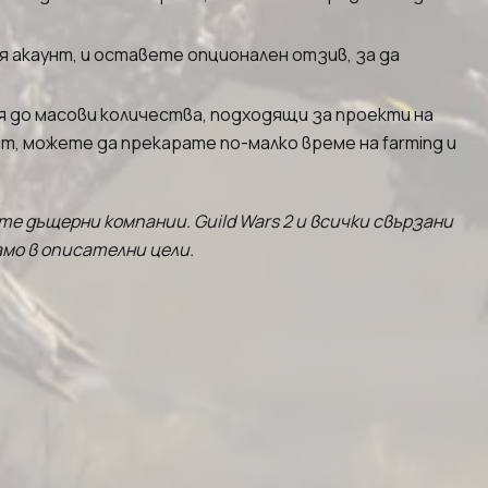
я акаунт, и оставете опционален отзив, за да
я до масови количества, подходящи за проекти на
т, можете да прекарате по-малко време на farming и
вите дъщерни компании. Guild Wars 2 и всички свързани
мо в описателни цели.