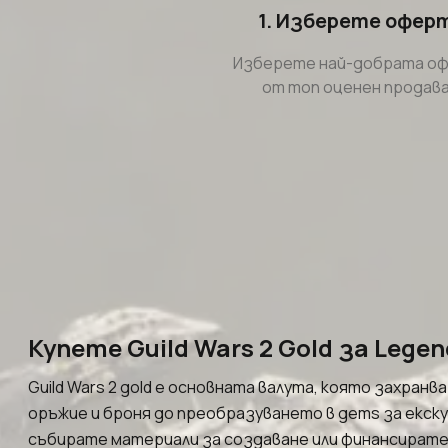
1. Изберете офер
Изберете най-добрата о
от топ оценен продава
Купете Guild Wars 2 Gold за Legen
Guild Wars 2 gold е основната валута, която захра
оръжие и броня до преобразуването в gems за екску
събирате материали за создаване или финансирате п