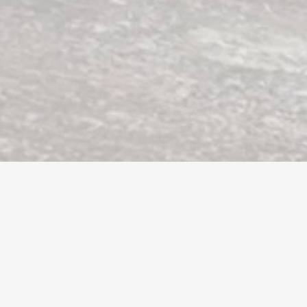
Валута
Акаунти
Предмети
Зарежда