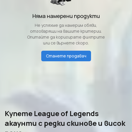
Няма намерени продукти
Не успяхме да намерим обяви,
отговарящи на вашите критерии.
Опитайте да коригирате филтрите
или се върнете скоро.
Станете продавач
Купете League of Legends
акаунти с редки скинове и висок