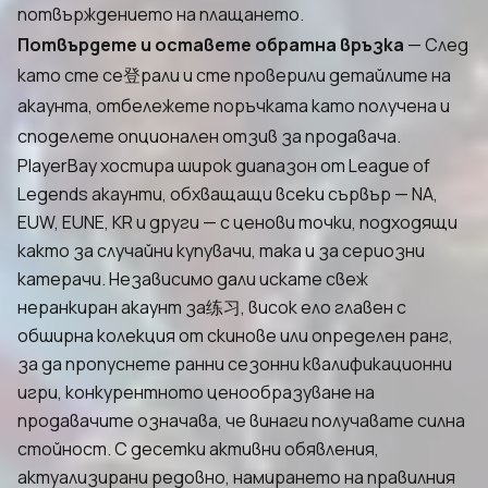
потвърждението на плащането.
Потвърдете и оставете обратна връзка
— След
като сте се登рали и сте проверили детайлите на
акаунта, отбележете поръчката като получена и
споделете опционален отзив за продавача.
PlayerBay хостира широк диапазон от League of
Legends акаунти, обхващащи всеки сървър — NA,
EUW, EUNE, KR и други — с ценови точки, подходящи
както за случайни купувачи, така и за сериозни
катерачи. Независимо дали искате свеж
неранкиран акаунт за练习, висок елo главен с
обширна колекция от скинове или определен ранг,
за да пропуснете ранни сезонни квалификационни
игри, конкурентното ценообразуване на
продавачите означава, че винаги получавате силна
стойност. С десетки активни обявления,
актуализирани редовно, намирането на правилния