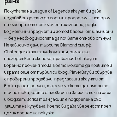
ранг
Покупката на League of Legends акаунт ви дава
незабавен достъп до години прогресия — история
на класирането, отключени шампиони, редки
козметични предмети и готов басейн от шампиони
— без необходимостта да почвате отново от нула.
Независимо дали търсите Diamond смърф,
Challenger акаунт или колекция, пълна със
наследствени скинове, правилния LoL акаунт
коренно променя това, което можете да правите в
играта още от първия си вход. PlayerBay ви свързва
с проверени продавачи, предлагащи акаунти от
всеки ранг и регион, така че можете да намерите
точно това, което отговаря на вашия стил на игра
и бюджет. Всяка транзакция е подкрепена със
защита на купувача, което ви дава увереност през
целия процес на покупка.