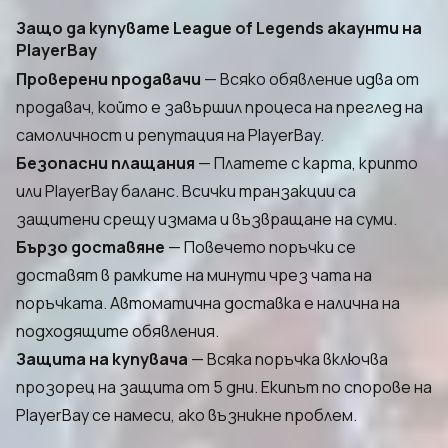
Защо да купувате League of Legends акаунти на
PlayerBay
Проверени продавачи
— Всяко обявление идва от
продавач, който е завършил процеса на преглед на
самоличност и репутация на PlayerBay.
Безопасни плащания
— Платете с карта, крипто
или PlayerBay баланс. Всички транзакции са
защитени срещу измама и възвращане на суми.
Бързо доставяне
— Повечето поръчки се
доставят в рамките на минути чрез чата на
поръчката. Автоматична доставка е налична на
подходящите обявления.
Защита на купувача
— Всяка поръчка включва
прозорец на защита от 5 дни. Екипът по спорове на
PlayerBay се намеси, ако възникне проблем.