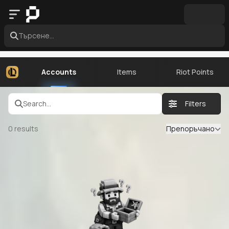
Търсене...
Accounts
Items
Riot Points
Search...
Filters
0
results
Препоръчано