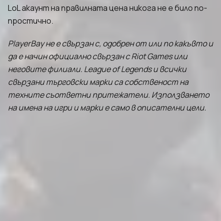
LoL акаунт на правилната цена никога не е било по-
простично.
PlayerBay не е свързан с, одобрен от или по какъвто и
да е начин официално свързан с Riot Games или
неговите филиали. League of Legends и всички
свързани търговски марки са собственост на
техните съответни притежатели. Използването
на имена на игри и марки е само в описателни цели.