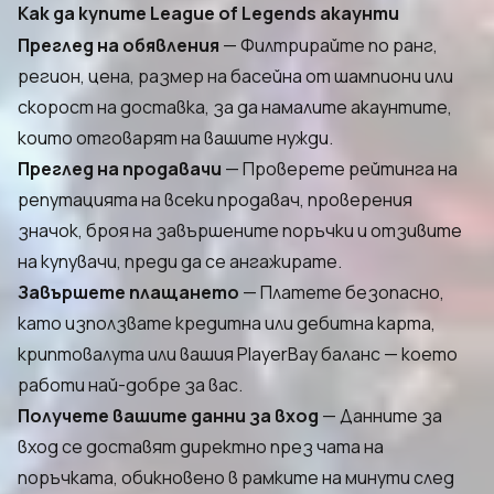
Как да купите League of Legends акаунти
Преглед на обявления
— Филтрирайте по ранг,
регион, цена, размер на басейна от шампиони или
скорост на доставка, за да намалите акаунтите,
които отговарят на вашите нужди.
Преглед на продавачи
— Проверете рейтинга на
репутацията на всеки продавач, проверения
значок, броя на завършените поръчки и отзивите
на купувачи, преди да се ангажирате.
Завършете плащането
— Платете безопасно,
като използвате кредитна или дебитна карта,
криптовалута или вашия PlayerBay баланс — което
работи най-добре за вас.
Получете вашите данни за вход
— Данните за
вход се доставят директно през чата на
поръчката, обикновено в рамките на минути след