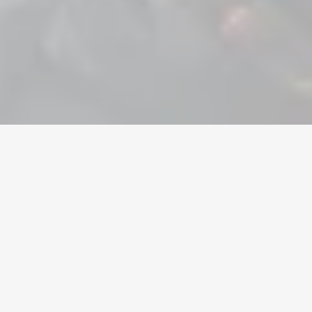
Home
/
League of Legends
/
Accounts
Валута
Акаунти
Предмети
Зареждания