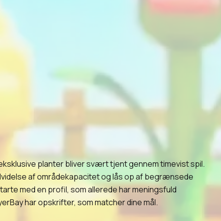
klusive planter bliver svært tjent gennem timevist spil.
, udvidelse af områdekapacitet og lås op af begrænsede
rte med en profil, som allerede har meningsfuld
ayerBay har opskrifter, som matcher dine mål.