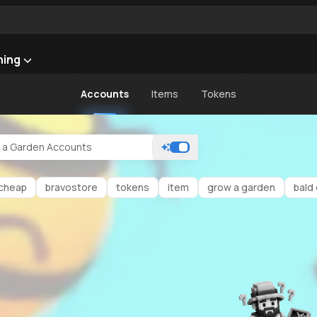
ning
Accounts
Items
Tokens
cheap
bravostore
tokens
item
grow a garden
bald