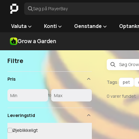
Søg på PlayerBay
Valuta
Konti
Genstande
Optank
Grow a Garden
Filtre
Pris
Tags:
pet
to
0
varer fundet
Leveringstid
Øjeblikkeligt