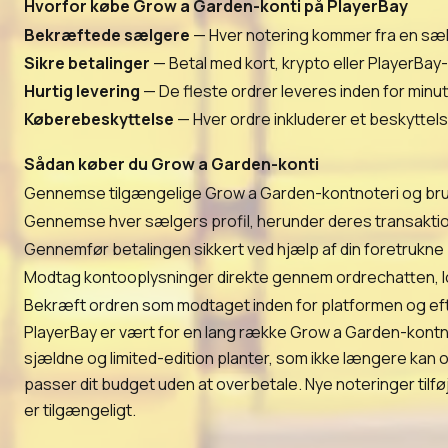
Hvorfor købe Grow a Garden-konti på PlayerBay
Bekræftede sælgere
— Hver notering kommer fra en s
Sikre betalinger
— Betal med kort, krypto eller PlayerBay-
Hurtig levering
— De fleste ordrer leveres inden for minut
Køberebeskyttelse
— Hver ordre inkluderer et beskyttels
Sådan køber du Grow a Garden-konti
Gennemse tilgængelige Grow a Garden-kontnoteri og brug fil
Gennemse hver sælgers profil, herunder deres transaktions
Gennemfør betalingen sikkert ved hjælp af din foretrukne b
Modtag kontooplysninger direkte gennem ordrechatten, lo
Bekræft ordren som modtaget inden for platformen og efte
PlayerBay er vært for en lang række Grow a Garden-kontno
sjældne og limited-edition planter, som ikke længere kan 
passer dit budget uden at overbetale. Nye noteringer tilfø
er tilgængeligt.