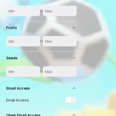
to
Fruits
to
Seeds
to
Email Access
Email Access
Open Email Access