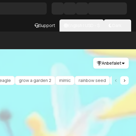
Support
English
|
USD
- $
Dark
Anbefalet
 eagle
grow a garden 2
mimic
rainbow seed
gold seed