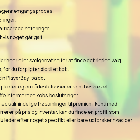
ømmegennemgangsproces.
øringer.
alificerede noteringer.
hvis noget går galt.
nger eller sælgerrating for at finde det rigtige valg.
 du forpligter dig til et køb.
din PlayerBay-saldo.
te planter og områdestatusser er som beskrevet.
ffe informerede købs beslutninger.
med ualmindelige frøsamlinger til premium-konti med
rer på pris og inventar, kan du finde en profil, som
u leder efter noget specifikt eller bare udforsker hvad der