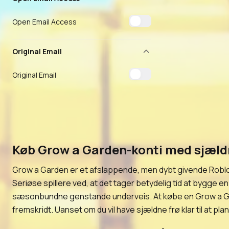
Open Email Access
Original Email
Original Email
Køb Grow a Garden-konti med sjældn
Grow a Garden er et afslappende, men dybt givende Roblox
Seriøse spillere ved, at det tager betydelig tid at bygge
sæsonbundne genstande underveis. At købe en Grow a Gard
fremskridt. Uanset om du vil have sjældne frø klar til at p