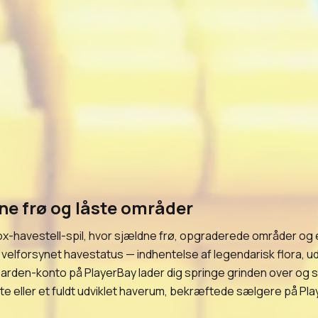
e frø og låste områder
-havestell-spil, hvor sjældne frø, opgraderede områder og eks
 en velforsynet havestatus — indhentelse af legendarisk flora
en-konto på PlayerBay lader dig springe grinden over og sta
lante eller et fuldt udviklet haverum, bekræftede sælgere på Pl