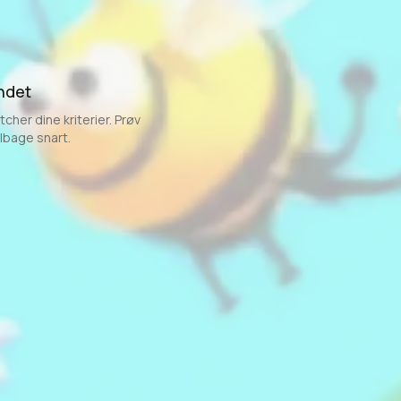
ndet
cher dine kriterier. Prøv
ilbage snart.