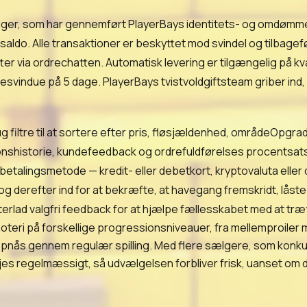
ælger, som har gennemført PlayerBays identitets- og omd
saldo. Alle transaktioner er beskyttet mod svindel og tilbagef
ter via ordrechatten. Automatisk levering er tilgængelig på kv
esvindue på 5 dage. PlayerBays tvistvoldgiftsteam griber ind, 
tre til at sortere efter pris, fløsjældenhed, områdeOpgraderi
historie, kundefeedback og ordrefuldførelses procentsats, før
etalingsmetode — kredit- eller debetkort, kryptovaluta eller 
g derefter ind for at bekræfte, at havegang fremskridt, lås
rlad valgfri feedback for at hjælpe fællesskabet med at træ
teri på forskellige progressionsniveauer, fra mellemproiler 
opnås gennem regulær spilling. Med flere sælgere, som konkurre
jes regelmæssigt, så udvælgelsen forbliver frisk, uanset om d