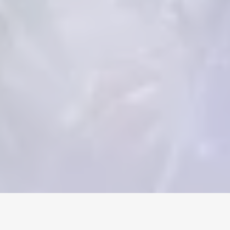
Home
/
Aion 2
/
Accounts