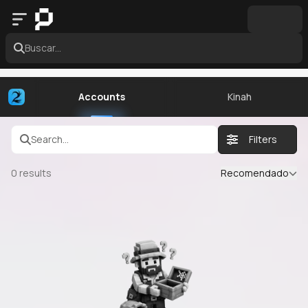
Buscar...
Accounts
Kinah
Search...
Filters
0
results
Recomendado