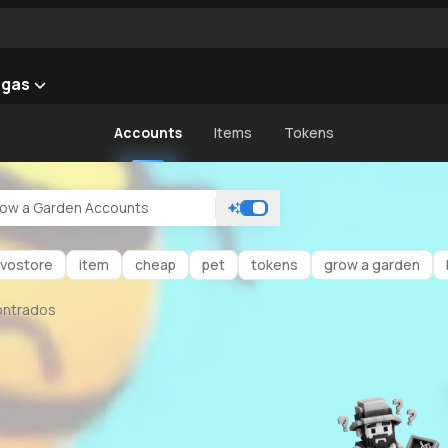
rgas
Accounts
Items
Tokens
avostore
item
cheap
pet
tokens
grow a garden
ontrados