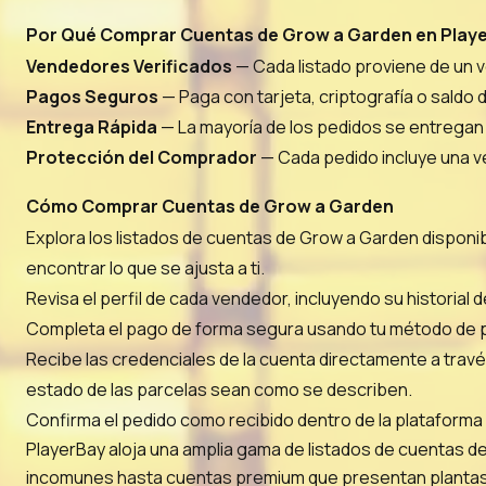
Por Qué Comprar Cuentas de Grow a Garden en Play
Vendedores Verificados
— Cada listado proviene de un v
Pagos Seguros
— Paga con tarjeta, criptografía o saldo
Entrega Rápida
— La mayoría de los pedidos se entregan e
Protección del Comprador
— Cada pedido incluye una ven
Cómo Comprar Cuentas de Grow a Garden
Explora los listados de cuentas de Grow a Garden disponibl
encontrar lo que se ajusta a ti.
Revisa el perfil de cada vendedor, incluyendo su historia
Completa el pago de forma segura usando tu método de pag
Recibe las credenciales de la cuenta directamente a través 
estado de las parcelas sean como se describen.
Confirma el pedido como recibido dentro de la plataforma
PlayerBay aloja una amplia gama de listados de cuentas d
incomunes hasta cuentas premium que presentan plantas ra