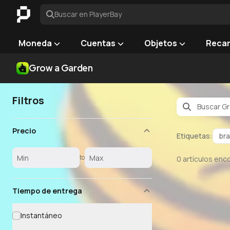
Buscar en PlayerBay
Moneda
Cuentas
Objetos
Reca
Grow a Garden
Filtros
Precio
Etiquetas:
br
to
0
artículos enc
Tiempo de entrega
Instantáneo