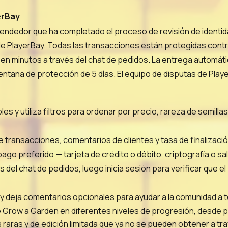
erBay
endedor que ha completado el proceso de revisión de identid
 de PlayerBay. Todas las transacciones están protegidas cont
n minutos a través del chat de pedidos. La entrega automátic
tana de protección de 5 días. El equipo de disputas de Player
es y utiliza filtros para ordenar por precio, rareza de semilla
l de transacciones, comentarios de clientes y tasa de finaliz
o preferido — tarjeta de crédito o débito, criptografía o sa
del chat de pedidos, luego inicia sesión para verificar que el
 y deja comentarios opcionales para ayudar a la comunidad a
e Grow a Garden en diferentes niveles de progresión, desde pe
ras y de edición limitada que ya no se pueden obtener a tra