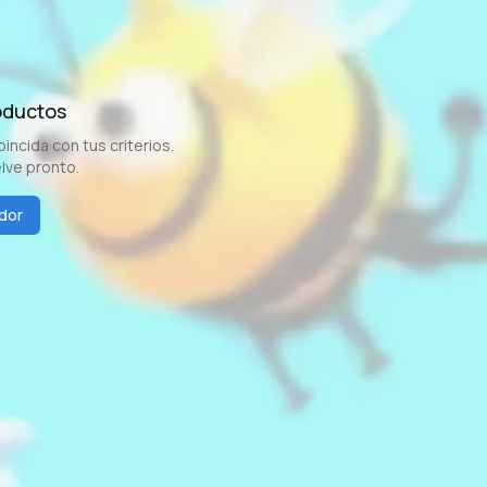
oductos
ncida con tus criterios.
elve pronto.
dor