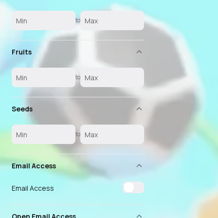
to
Fruits
to
Seeds
to
Email Access
Email Access
Open Email Access