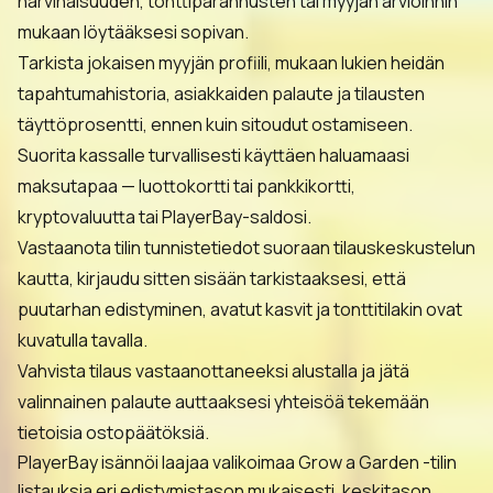
harvinaisuuden, tonttiparannusten tai myyjän arvioinnin
mukaan löytääksesi sopivan.
Tarkista jokaisen myyjän profiili, mukaan lukien heidän
tapahtumahistoria, asiakkaiden palaute ja tilausten
täyttöprosentti, ennen kuin sitoudut ostamiseen.
Suorita kassalle turvallisesti käyttäen haluamaasi
maksutapaa — luottokortti tai pankkikortti,
kryptovaluutta tai PlayerBay-saldosi.
Vastaanota tilin tunnistetiedot suoraan tilauskeskustelun
kautta, kirjaudu sitten sisään tarkistaaksesi, että
puutarhan edistyminen, avatut kasvit ja tonttitilakin ovat
kuvatulla tavalla.
Vahvista tilaus vastaanottaneeksi alustalla ja jätä
valinnainen palaute auttaaksesi yhteisöä tekemään
tietoisia ostopäätöksiä.
PlayerBay isännöi laajaa valikoimaa Grow a Garden -tilin
listauksia eri edistymistason mukaisesti, keskitason