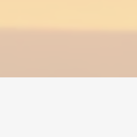
Home
/
Grow a Garden
/
Accounts
Valuutta
Tilit