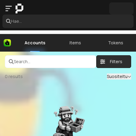
Hae...
Accounts
Items
Tokens
Search...
Filters
0
results
Suositeltu