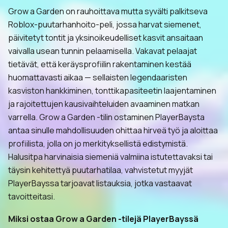
Grow a Garden on rauhoittava mutta syvälti palkitseva
Roblox-puutarhanhoito-peli, jossa harvat siemenet,
päivitetyt tontit ja yksinoikeudelliset kasvit ansaitaan
vaivalla usean tunnin pelaamisella. Vakavat pelaajat
tietävät, että keräysprofiilin rakentaminen kestää
huomattavasti aikaa — sellaisten legendaaristen
kasviston hankkiminen, tonttikapasiteetin laajentaminen
ja rajoitettujen kausivaihteluiden avaaminen matkan
varrella. Grow a Garden -tilin ostaminen PlayerBaysta
antaa sinulle mahdollisuuden ohittaa hirveä työ ja aloittaa
profiilista, jolla on jo merkityksellistä edistymistä.
Halusitpa harvinaisia siemeniä valmiina istutettavaksi tai
täysin kehitettyä puutarhatilaa, vahvistetut myyjät
PlayerBayssa tarjoavat listauksia, jotka vastaavat
tavoitteitasi.
Miksi ostaa Grow a Garden -tilejä PlayerBayssä