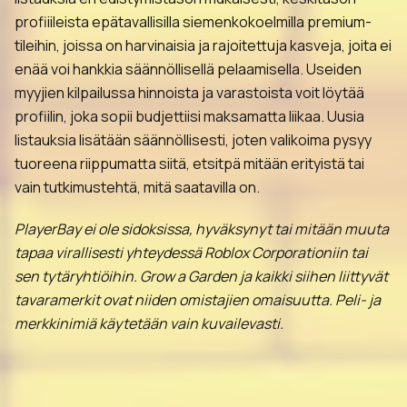
profiiileista epätavallisilla siemenkokoelmilla premium-
tileihin, joissa on harvinaisia ja rajoitettuja kasveja, joita ei
enää voi hankkia säännöllisellä pelaamisella. Useiden
myyjien kilpailussa hinnoista ja varastoista voit löytää
profiilin, joka sopii budjettiisi maksamatta liikaa. Uusia
listauksia lisätään säännöllisesti, joten valikoima pysyy
tuoreena riippumatta siitä, etsitpä mitään erityistä tai
vain tutkimustehtä, mitä saatavilla on.
PlayerBay ei ole sidoksissa, hyväksynyt tai mitään muuta
tapaa virallisesti yhteydessä Roblox Corporationiin tai
sen tytäryhtiöihin. Grow a Garden ja kaikki siihen liittyvät
tavaramerkit ovat niiden omistajien omaisuutta. Peli- ja
merkkinimiä käytetään vain kuvailevasti.