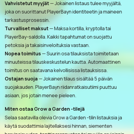
Vahvistetut myyjät
— Jokainen listaus tulee myyjältä,
joka on suorittanut PlayerBayn identiteetin ja maineen
tarkastusprosessin.
Turvalliset maksut
— Maksa kortilla, kryptolla tai
PlayerBay-saldolla. Kaikki tapahtumat on suojattu
petoksia ja takaisinveloituksia vastaan.
Nopea toimitus
— Suurin osa tilauksista toimitetaan
minuuteissa tilauskeskustelun kautta. Automaattinen
toimitus on saatavana kelvollisissa listauksissa.
Ostajan suoja
— Jokainen tilaus sisältää 5 päivän
suojakauden. PlayerBayn riidanratkaisutiimi puuttuu
asiaan, jos jotain menee pieleen.
Miten ostaa Grow a Garden -tilejä
Selaa saatavilla olevia Grow a Garden -tilin listauksia ja
käytä suodattimia lajitellaksesi hinnan, siementen