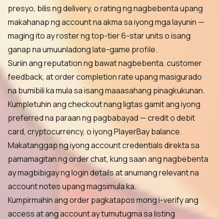
presyo, bilis ng delivery, o rating ng nagbebenta upang
makahanap ng account na akma sa iyong mga layunin —
maging ito ay roster ng top-tier 6-star units o isang
ganap na umuunladong late-game profile.
Suriin ang reputation ng bawat nagbebenta, customer
feedback, at order completion rate upang masigurado
na bumibili ka mula sa isang maaasahang pinagkukunan.
Kumpletuhin ang checkout nang ligtas gamit ang iyong
preferred na paraan ng pagbabayad — credit o debit
card, cryptocurrency, o iyong PlayerBay balance.
Makatanggap ng iyong account credentials direkta sa
pamamagitan ng order chat, kung saan ang nagbebenta
ay magbibigay ng login details at anumang relevant na
account notes upang magsimula ka.
Kumpirmahin ang order pagkatapos mong i-verify ang
access at ang account ay tumutugma sa listing