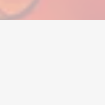
Home
/
All Star Tower Defense X
/
Accounts
Pera
Mga Account
Mga Item
Mga Topup