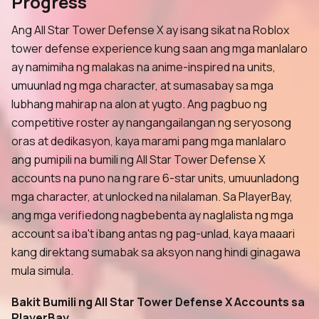
Progress
Ang All Star Tower Defense X ay isang sikat na Roblox
tower defense experience kung saan ang mga manlalaro
ay namimiha ng malakas na anime-inspired na units,
umuunlad ng mga character, at sumasabay sa mga
lubhang mahirap na alon at yugto. Ang pagbuo ng
competitive roster ay nangangailangan ng seryosong
oras at dedikasyon, kaya marami pang mga manlalaro
ang pumipili na bumili ng All Star Tower Defense X
accounts na puno na ng rare 6-star units, umuunladong
mga character, at unlocked na nilalaman. Sa PlayerBay,
ang mga verifiedong nagbebenta ay naglalista ng mga
account sa iba't ibang antas ng pag-unlad, kaya maaari
kang direktang sumabak sa aksyon nang hindi ginagawa
mula simula.
Bakit Bumili ng All Star Tower Defense X Accounts sa
PlayerBay