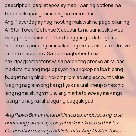
description, pagkatapos ay mag-iwan ng optional na
feedback upang tumulong sa komunidad.
Ang PlayerBay ay nag-host ng malawak na pagpipilian ng
All Star Tower Defense X accounts na sumasaklaw sa
early progression profiles hanggang sa late-game
rosters na puno ng umuunladong meta units at exclusive
limited characters. Sa mga nagbebenta na
nakikipagkompetensya sa parehong presyo at kalidad,
makikita mo ang mga opsyon na angkop sa iba't ibang
budget nang hindi kinokompromiso ang account value.
Maging naglalayong ka ng tiyak na unit lineup o nais mo
lang ng malaking simula, ang marketplace ay may mga
listing na nagkakahalaga ng paggalugad.
Ang PlayerBay ay hindi affiliated sa, endorsed ng, o sa
anumang paraan ay opisyal na konektado sa Roblox
Corporation o sa mga affiliate nito. Ang All Star Tower