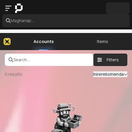
Maghanap...
Accounts
Items
Search...
Filters
0
results
Inirerekomenda