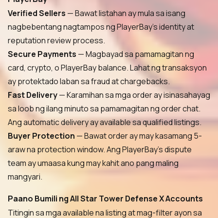
Verified Sellers
— Bawat listahan ay mula sa isang
nagbebentang nagtampos ng PlayerBay's identity at
reputation review process.
Secure Payments
— Magbayad sa pamamagitan ng
card, crypto, o PlayerBay balance. Lahat ng transaksyon
ay protektado laban sa fraud at chargebacks.
Fast Delivery
— Karamihan sa mga order ay isinasahayag
sa loob ng ilang minuto sa pamamagitan ng order chat.
Ang automatic delivery ay available sa qualified listings.
Buyer Protection
— Bawat order ay may kasamang 5-
araw na protection window. Ang PlayerBay's dispute
team ay umaasa kung may kahit ano pang maling
mangyari.
Paano Bumili ng All Star Tower Defense X Accounts
Titingin sa mga available na listing at mag-filter ayon sa