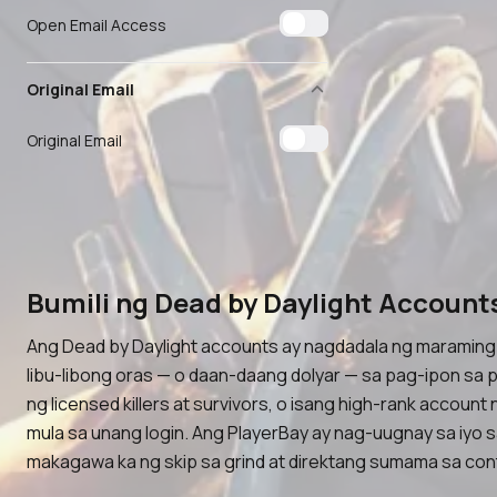
Open Email Access
Original Email
Original Email
Bumili ng Dead by Daylight Account
Ang Dead by Daylight accounts ay nagdadala ng maraming 
libu-libong oras — o daan-daang dolyar — sa pag-ipon sa 
ng licensed killers at survivors, o isang high-rank accoun
mula sa unang login. Ang PlayerBay ay nag-uugnay sa iyo s
makagawa ka ng skip sa grind at direktang sumama sa con