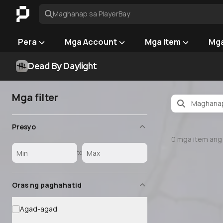
Maghanap sa PlayerBay
Pera
Mga Account
Mga Item
Mga
Dead By Daylight
Mga filter
Presyo
0
mga item ang
to
Oras ng paghahatid
Agad-agad