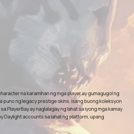
character na karamihan ng mga player ay gumagugol ng
na puno ng legacy prestige skins, isang buong koleksyon
nt sa PlayerBay ay naglalagay ng lahat sa iyong mga kamay
by Daylight accounts sa lahat ng platform, upang