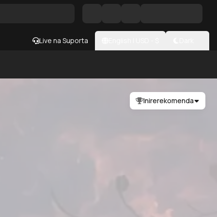
Live na Suporta
English
|
USD
- $
Dark
Inirerekomenda