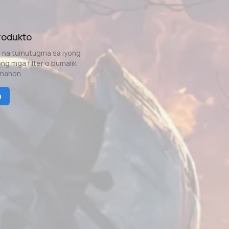
rodukto
n na tumutugma sa iyong
g mga filter o bumalik
anahon.
a