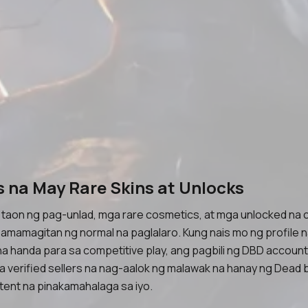
s na May Rare Skins at Unlocks
taon ng pag-unlad, mga rare cosmetics, at mga unlocked na 
pamamagitan ng normal na paglalaro. Kung nais mo ng profile 
t na handa para sa competitive play, ang pagbili ng DBD accou
a verified sellers na nag-aalok ng malawak na hanay ng Dead 
tent na pinakamahalaga sa iyo.