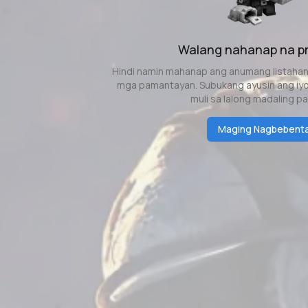
Walang nahanap na p
Hindi namin mahanap ang anumang listaha
mga pamantayan. Subukang ayusin ang iyon
muli sa lalong madaling p
Maging Nagbebent