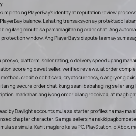
ay
akumpleto ng PlayerBay's identity at reputation review process
PlayerBay balance. Lahat ng transaksyon ay protektado laban
b ng ilang minuto sa pamamagitan ng order chat. Ang automatic d
protection window. Ang PlayerBay's dispute team ay sumasa
sa presyo, platform, seller rating, o delivery speed upang ma
utation score ng bawat seller, verified reviews, at order comp
ethod: credit o debit card, cryptocurrency, o ang iyong exis
an ng secure order chat, kung saan ibabahagi ng seller ang lo
iption, markahan ang iyong order bilang received, at magbiga
d by Daylight accounts mula sa starter profiles na may mala
ensed chapter character. Sa mga sellers na nakikipagkompet
ula sa simula. Kahit maglaro ka sa PC, PlayStation, o Xbox, 