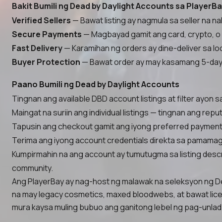
Bakit Bumili ng Dead by Daylight Accounts sa PlayerB
Verified Sellers
— Bawat listing ay nagmula sa seller na n
Secure Payments
— Magbayad gamit ang card, crypto, o 
Fast Delivery
— Karamihan ng orders ay dine-deliver sa loo
Buyer Protection
— Bawat order ay may kasamang 5-day 
Paano Bumili ng Dead by Daylight Accounts
Tingnan ang available DBD account listings at filter ayon 
Maingat na suriin ang individual listings — tingnan ang rep
Tapusin ang checkout gamit ang iyong preferred payment m
Terima ang iyong account credentials direkta sa pamamagit
Kumpirmahin na ang account ay tumutugma sa listing descr
community.
Ang PlayerBay ay nag-host ng malawak na seleksyon ng Dea
na may legacy cosmetics, maxed bloodwebs, at bawat lic
mura kaysa muling bubuo ang ganitong lebel ng pag-unlad m