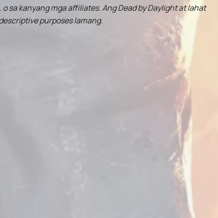
 o sa kanyang mga affiliates. Ang Dead by Daylight at lahat
descriptive purposes lamang.