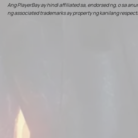
Ang PlayerBay ay hindi affiliated sa, endorsed ng, o sa an
ng associated trademarks ay property ng kanilang respec