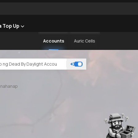
 Top Up
Accounts
Auric Cells
 nahanap