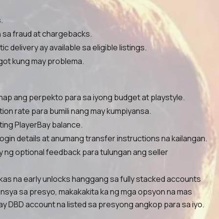
.
 sa fraud at chargebacks.
elivery ay available sa eligible listings.
got kung may problema.
hanap ang perpekto para sa iyong budget at playstyle.
letion rate para bumili nang may kumpiyansa.
ting PlayerBay balance.
gin details at anumang transfer instructions na kailangan.
y ng optional feedback para tulungan ang seller
kas na early unlocks hanggang sa fully stacked accounts
ensya sa presyo, makakakita ka ng mga opsyon na mas
may DBD account na listed sa presyong angkop para sa iyo.