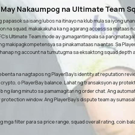
na May Nakaumpog na Ultimate Team S
papasok sa isang lubos na itinayo na klub mula sa iyong una
 na squad, makakakuha ka ng agarang access sa mataas na ra
ts FC's Ultimate Team mode ay gumagantimpala sa pangmataga
g makipagkompetensya sa pinakamataas na antas. Sa PlayerBay,
nap ng account na tumutugma sa eksaktong squad depth at 
ebenta na nagtapos ng PlayerBay's identity at reputation rev
rypto, o PlayerBay balance. Lahat ng transaksyon ay protekt
 ng ilang minuto sa pamamagitan ng order chat. Ang automatic d
protection window. Ang PlayerBay's dispute team ay sumasal
 mga filter para sa price range, squad overall rating, coin b