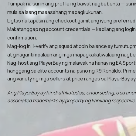
Tumpak na suriin ang profile ng bawat nagbebenta — suriin
mula sa isang maaasahang mapagkukunan.
Ligtas na tapusin ang checkout gamit ang iyong preferred 
Makatanggap ng account credentials — kabilang ang login 
confirmation.
Mag-log in, i-verify ang squad at coin balance ay tumutu
at ginagantimpalaan ang mga mapagkakatiwalaang nagbe
Nag-host ang PlayerBay ng malawak na hanay ng EA Sports F
hanggang sa elite accounts na puno ng R9 Ronaldo, Prime Z
ang variety ng mga sellers at price ranges sa PlayerBay 
Ang PlayerBay ay hindi affiliated sa, endorsed ng, o sa anu
associated trademarks ay property ng kanilang respective