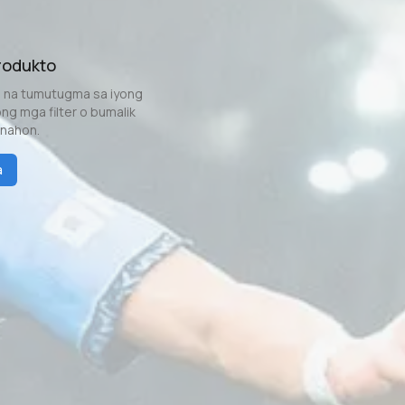
rodukto
n na tumutugma sa iyong
g mga filter o bumalik
anahon.
a