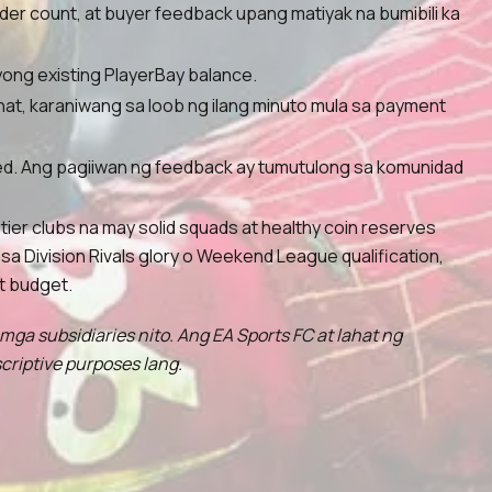
der count, at buyer feedback upang matiyak na bumibili ka
yong existing PlayerBay balance.
hat, karaniwang sa loob ng ilang minuto mula sa payment
ived. Ang pagiiwan ng feedback ay tumutulong sa komunidad
ier clubs na may solid squads at healthy coin reserves
a Division Rivals glory o Weekend League qualification,
t budget.
 mga subsidiaries nito. Ang EA Sports FC at lahat ng
criptive purposes lang.