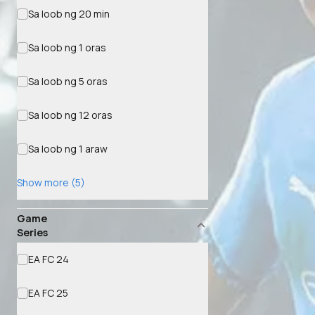
Sa loob ng 20 min
Sa loob ng 1 oras
Sa loob ng 5 oras
Sa loob ng 12 oras
Sa loob ng 1 araw
Show more (5)
Game
Series
EA FC 24
EA FC 25