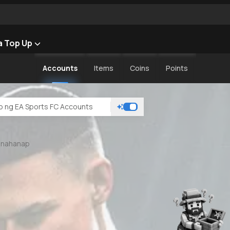
 Top Up
Accounts
Items
Coins
Points
 nahanap