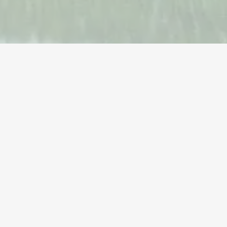
Pera
Mga Account
Mga Item
Mga To
Kumpanya
Legal
Help center
Mga tuntunin ng
serbisyo
Giveaways