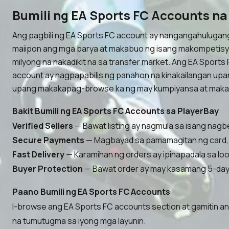
Bumili ng EA Sports FC Accounts 
Ang pagbili ng EA Sports FC account ay nangangahulugang 
maiipon ang mga barya at makabuo ng isang makompetisyon
milyong na nakadikit na sa transfer market. Ang EA Spor
account ay nagpapabilis ng panahon na kinakailangan upan
upang makakapag-browse ka ng may kumpiyansa at makaha
Bakit Bumili ng EA Sports FC Accounts sa PlayerBay
Verified Sellers
— Bawat listing ay nagmula sa isang nagb
Secure Payments
— Magbayad sa pamamagitan ng card, c
Fast Delivery
— Karamihan ng orders ay ipinapadala sa loob
Buyer Protection
— Bawat order ay may kasamang 5-day 
Paano Bumili ng EA Sports FC Accounts
I-browse ang EA Sports FC accounts section at gamitin ang
na tumutugma sa iyong mga layunin.