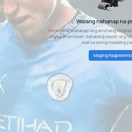
Walang nahanap na p
Hindi namin mahanap ang anumang listaha
mga pamantayan. Subukang ayusin ang iyon
muli sa lalong madaling p
Maging Nagbebent