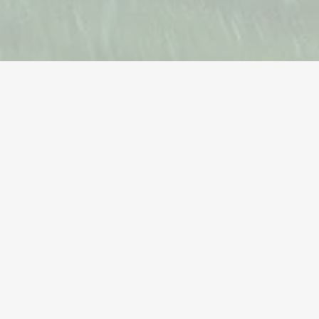
pup
Kailangan ng Tulong?
Nandito kami para tumulong. Ang aming koponan
ng dalubhasang suporta ay handang maglingkod sa
inyo 24/7.