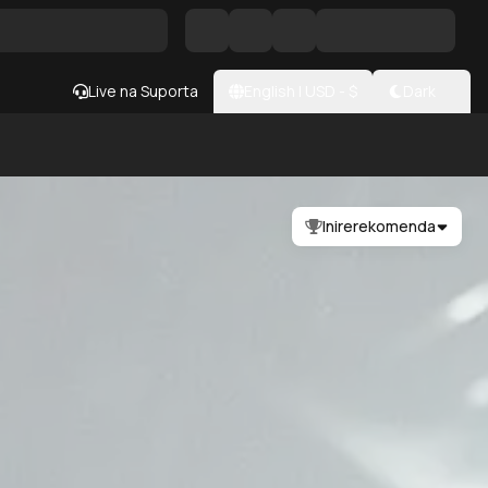
Live na Suporta
English
|
USD
- $
Dark
Inirerekomenda