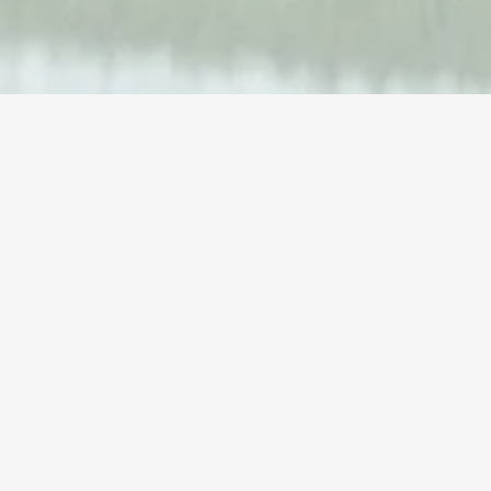
Ang Iyong Mapagkakatiwalaang Gaming
Marketplace