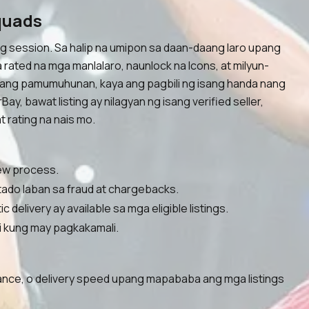
quads
ng session. Sa halip na umipon sa daan-daang laro upang
ted na mga manlalaro, naunlock na Icons, at milyun-
lang pamumuhunan, kaya ang pagbili ng isang handa nang
 bawat listing ay nilagyan ng isang verified seller,
rating na nais mo.
iew process.
ado laban sa fraud at chargebacks.
elivery ay available sa mga eligible listings.
i kung may pagkakamali.
alance, o delivery speed upang mapababa ang mga listings