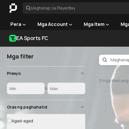
Maghanap sa PlayerBay
Pera
Mga Account
Mga Item
Mga
EA Sports FC
Mga filter
Presyo
0
mga item ang
to
Oras ng paghahatid
Agad-agad