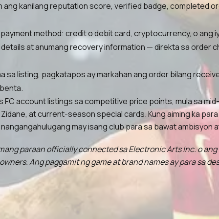
 ang kanilang reputation score, verified badge, completed or
payment method: credit o debit card, cryptocurrency, o ang i
details at anumang recovery information — direkta sa order c
gma sa listing, pagkatapos ay markahan ang order bilang rece
benta.
C account listings sa competitive price points, mula sa mid-t
idane, at current-season special cards. Kung aiming ka para s
ay nangangahulugang may isang club para sa bawat ambisyon a
mang paraan officially connected sa Electronic Arts Inc. o ang
 owners. Ang paggamit ng game at brand names ay para sa des