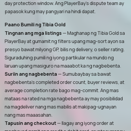
day protection window. Ang PlayerBay's dispute team ay
papasok kung may pangyari na hindi dapat.
Paano Bumili ng Tibia Gold
Tingnan ang mga listings
— Maghanap ng Tibia Gold sa
PlayerBay at gumamit ng filters upang mag-sort ayon sa
presyo bawat milyong GP, bilis ng delivery, o seller rating.
Siguraduhing pumili ng iyong partikular na mundo ng
laruan upang masiguro na maaabot ka ng nagbebenta.
Suriin ang nagbebenta
— Sumubaybay sa bawat
nagbebenta's completed order count, buyer reviews, at
average completion rate bago mag-commit. Ang mas
mataas na rated na mga nagbebenta ay may posibilidad
na magdeliver nang mas mabilis at makipag-ugnayan
nang mas maaasahan.
Tapusin ang checkout
— Ilagay ang iyong order at