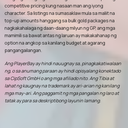
competitive pricing kung nasaan man ang iyong
character. Sa listings na sumasaklaw mula sa maliit na
top-up amounts hanggang sa bulk gold packages na
nagkakahalaga ng daan-daang milyun ng GP, ang mga
mamimili sa bawat antas ng laruan ay makakahanap ng
option na angkop sa kanilang budget at agarang
pangangailangan.
Ang PlayerBay ay hindi nauugnay sa, pinagkakatiwalaan
ng, o sa anumang paraan ay hindi opisyalang konektado
sa CipSoft GmbH o ang mga afiliado nito. Ang Tibia at
lahat ng kaugnay na trademark ay ari-arian ng kanilang
mga may-ari. Ang paggamit ng mga pangalan ng laro at
tatak ay para sa deskriptibong layunin lamang.