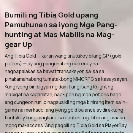
Bumili ng Tibia Gold upang
Pamuhunan sa iyong Mga Pang-
hunting at Mas Mabilis na Mag-
gear Up
Ang Tibia Gold — karaniwang tinutukoy bilang GP (gold
pieces) — ay ang pangunahing currency na
nagpapalakas sa bawat transaksyon sa isa sa
pinakamahabang tumatakbong MMORPG sa kasaysayan.
Kung iyong binibigyan ng damit ang isang Knight ng
mabigat na kagamitan, nag-ipon ng mga potions bago
ang dungeon run, o nagsusikil ng mga bihirang item sa in-
game na merkado, ang iyong gold balance ay direktang
tinutukoy kung magkano sa content ng Tibia ang maaari
mong ma-access. Ang pagbili ng Tibia Gold sa PlayerBay