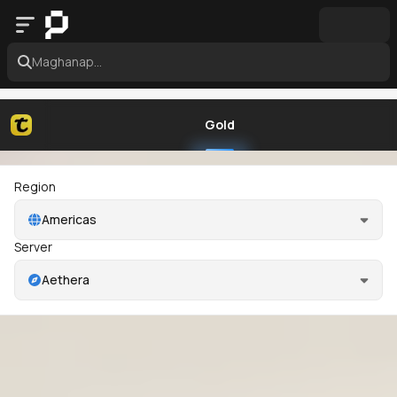
Maghanap...
Gold
Region
Americas
Server
Aethera