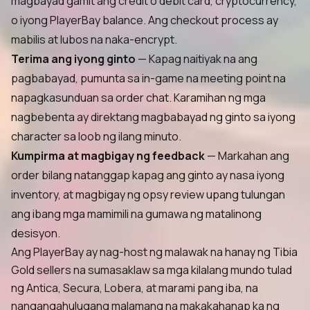
magbayad gamit ang credit o debit card, cryptocurrency,
o iyong PlayerBay balance. Ang checkout process ay
mabilis at lubos na naka-encrypt.
Terima ang iyong ginto
— Kapag naitiyak na ang
pagbabayad, pumunta sa in-game na meeting point na
napagkasunduan sa order chat. Karamihan ng mga
nagbebenta ay direktang magbabayad ng ginto sa iyong
character sa loob ng ilang minuto.
Kumpirma at magbigay ng feedback
— Markahan ang
order bilang natanggap kapag ang ginto ay nasa iyong
inventory, at magbigay ng opsy review upang tulungan
ang ibang mga mamimili na gumawa ng matalinong
desisyon.
Ang PlayerBay ay nag-host ng malawak na hanay ng Tibia
Gold sellers na sumasaklaw sa mga kilalang mundo tulad
ng Antica, Secura, Lobera, at marami pang iba, na
nangangahulugang malamang na makakahanap ka ng