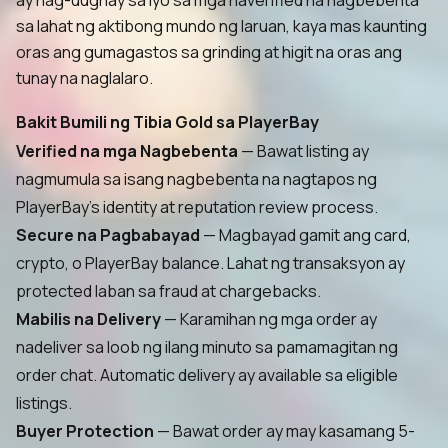
ay nag-uugnay sa iyo sa mga naverified na nagbebenta
sa lahat ng aktibong mundo ng laruan, kaya mas kaunting
oras ang gumagastos sa grinding at higit na oras ang
tunay na naglalaro.
Bakit Bumili ng Tibia Gold sa PlayerBay
Verified na mga Nagbebenta
— Bawat listing ay
nagmumula sa isang nagbebenta na nagtapos ng
PlayerBay's identity at reputation review process.
Secure na Pagbabayad
— Magbayad gamit ang card,
crypto, o PlayerBay balance. Lahat ng transaksyon ay
protected laban sa fraud at chargebacks.
Mabilis na Delivery
— Karamihan ng mga order ay
nadeliver sa loob ng ilang minuto sa pamamagitan ng
order chat. Automatic delivery ay available sa eligible
listings.
Buyer Protection
— Bawat order ay may kasamang 5-