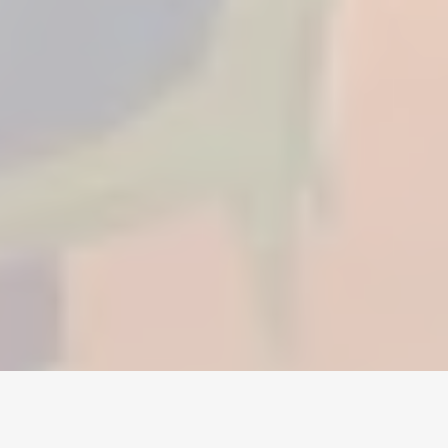
Home
/
Tibia
/
Gold