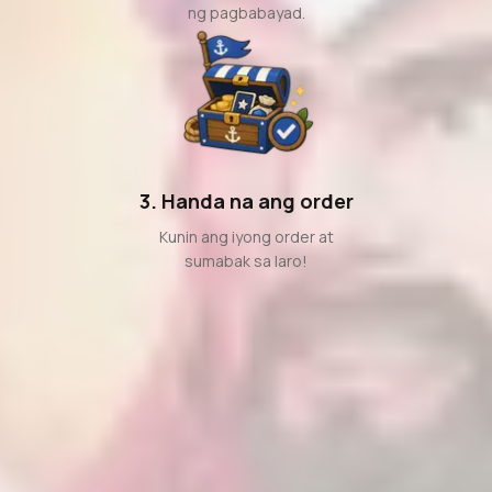
ng pagbabayad.
3. Handa na ang order
Kunin ang iyong order at
sumabak sa laro!