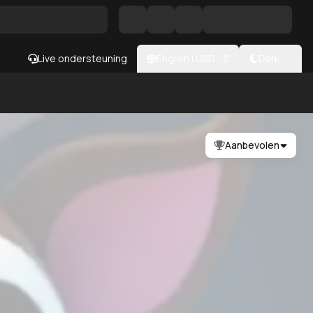
Live ondersteuning
English
|
USD
- $
Dark
Aanbevolen