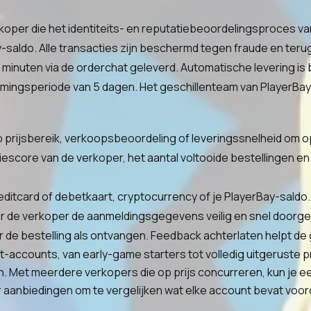
oper die het identiteits- en reputatiebeoordelingsproces van
y-saldo. Alle transacties zijn beschermd tegen fraude en ter
minuten via de orderchat geleverd. Automatische levering is
ingsperiode van 5 dagen. Het geschillenteam van PlayerBay gri
 prijsbereik, verkoopsbeoordeling of leveringssnelheid om op
tiescore van de verkoper, het aantal voltooide bestellingen
ditcard of debetkaart, cryptocurrency of je PlayerBay-saldo.
r de verkoper de aanmeldingsgegevens veilig en snel doorge
r de bestelling als ontvangen. Feedback achterlaten helpt 
t-accounts, van early-game starters tot volledig uitgeruste p
Met meerdere verkopers die op prijs concurreren, kun je een
 aanbiedingen om te vergelijken wat elke account bevat voord