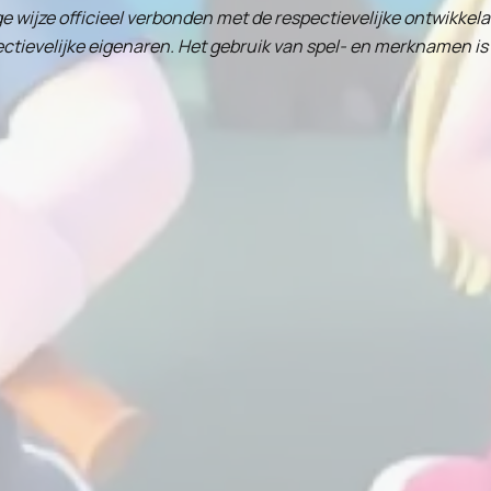
e wijze officieel verbonden met de respectievelijke ontwikkelaa
ievelijke eigenaren. Het gebruik van spel- en merknamen is 