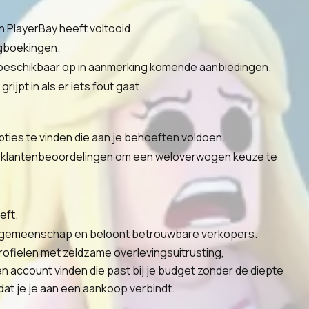
 PlayerBay heeft voltooid.
ugboekingen.
 beschikbaar op in aanmerking komende aanbiedingen.
jpt in als er iets fout gaat.
ties te vinden die aan je behoeften voldoen.
 en klantenbeoordelingen om een weloverwogen keuze te
eft.
de gemeenschap en beloont betrouwbare verkopers.
rofielen met zeldzame overlevingsuitrusting,
 account vinden die past bij je budget zonder de diepte
at je je aan een aankoop verbindt.