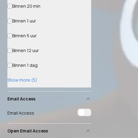
Binnen 20 min
Binnen 1 uur
Binnen 5 uur
Binnen 12 uur
Binnen 1 dag
Show more (5)
Email Access
Email Access
Open Email Access