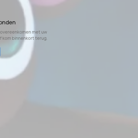
vonden
e overeenkomen met uw
of kom binnenkort terug.