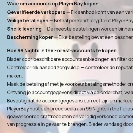
Waarom accounts op PlayerBay kopen
Geverifieerde verkopers
— Elk aanbod komt van een verk
Veilige betalingen
— Betaal per kaart, crypto of PlayerBa
Snelle levering
— De meeste bestellingen worden binnen 
Bescherming koper
— Elke bestelling bevat een bescherm
Hoe 99 Nights in the Forest-accounts te kopen
Blader door beschikbare accountaanbiedingen en filter op
Controleer elk aanbod zorgvuldig — controleer de reputa
maken.
Maak de betaling af met je voorkeurbetalingsmethode: cre
Ontvang je accountgegevens direct via de orderchat, waa
Bevestig dat de accountgegevens correct zijn en markee
PlayerBay host een breed scala aan 99 Nights in the Fores
geavanceerde craftrecepten en volledig verkende biomen. 
van progressie in gevaar te brengen. Blader vandaag door