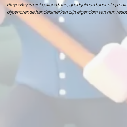
PlayerBay is niet gelieerd aan, goedgekeurd door of op enig
bijbehorende handelsmerken zijn eigendom van hun respect