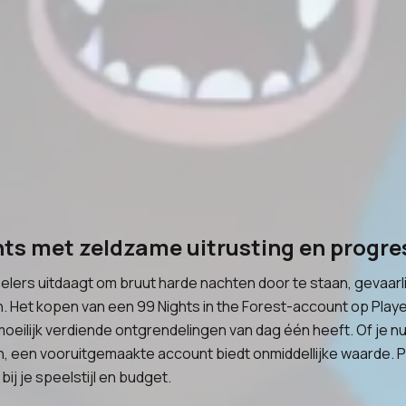
nts met zeldzame uitrusting en progre
spelers uitdaagt om bruut harde nachten door te staan, gevaar
 Het kopen van een 99 Nights in the Forest-account op Playe
moeilijk verdiende ontgrendelingen van dag één heeft. Of je n
en, een vooruitgemaakte account biedt onmiddellijke waarde. 
j je speelstijl en budget.