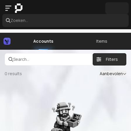
Zoeken...
Accounts
Items
Search...
Filters
0
results
Aanbevolen