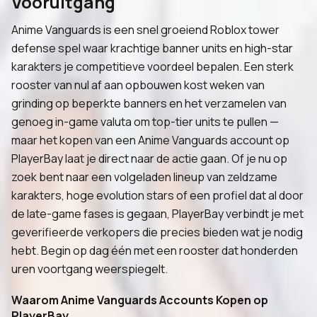
Vooruitgang
Anime Vanguards is een snel groeiend Roblox tower
defense spel waar krachtige banner units en high-star
karakters je competitieve voordeel bepalen. Een sterk
rooster van nul af aan opbouwen kost weken van
grinding op beperkte banners en het verzamelen van
genoeg in-game valuta om top-tier units te pullen —
maar het kopen van een Anime Vanguards account op
PlayerBay laat je direct naar de actie gaan. Of je nu op
zoek bent naar een volgeladen lineup van zeldzame
karakters, hoge evolution stars of een profiel dat al door
de late-game fases is gegaan, PlayerBay verbindt je met
geverifieerde verkopers die precies bieden wat je nodig
hebt. Begin op dag één met een rooster dat honderden
uren voortgang weerspiegelt.
Waarom Anime Vanguards Accounts Kopen op
PlayerBay