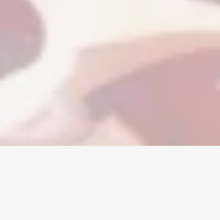
Home
/
Anime Vanguards
/
Accounts