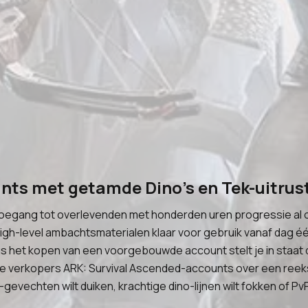
nts met getamde Dino's en Tek-uitrus
toegang tot overlevenden met honderden uren progressie al 
gh-level ambachtsmaterialen klaar voor gebruik vanaf dag 
us het kopen van een voorgebouwde account stelt je in staat d
e verkopers ARK: Survival Ascended-accounts over een reek
evechten wilt duiken, krachtige dino-lijnen wilt fokken of PvP 