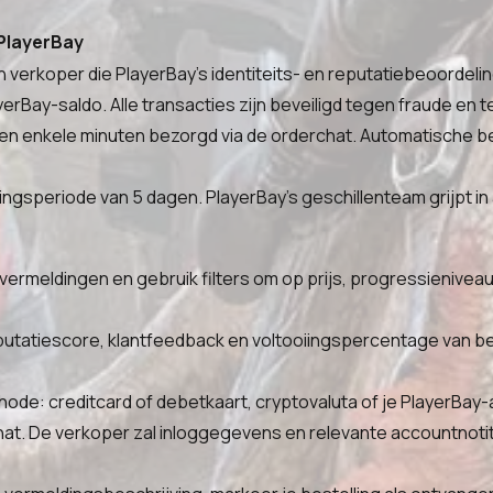
PlayerBay
 verkoper die PlayerBay's identiteits- en reputatiebeoordeli
yerBay-saldo. Alle transacties zijn beveiligd tegen fraude en
n enkele minuten bezorgd via de orderchat. Automatische b
gsperiode van 5 dagen. PlayerBay's geschillenteam grijpt in a
ermeldingen en gebruik filters om op prijs, progressienivea
eputatiescore, klantfeedback en voltooiingspercentage van b
hode: creditcard of debetkaart, cryptovaluta of je PlayerBay
t. De verkoper zal inloggegevens en relevante accountnotit