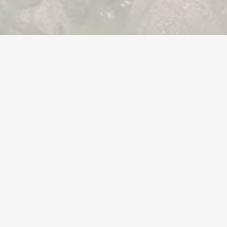
Uw Vertrouwde Gaming Marktplaats
PlayerBay™ is uw vertrouwde marktplaats voor het kopen
verkopen en verhandelen van in-game accounts, goud 