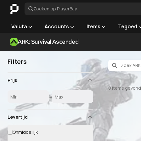
Zoeken op PlayerBay
Valuta
Accounts
Items
Tegoed
ARK: Survival Ascended
Filters
Prijs
0
items gevon
to
Levertijd
Onmiddellijk