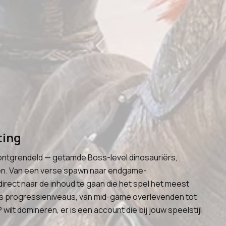
ting
ontgrendeld — getamde Boss-level dinosauriërs,
één. Van een verse spawn naar endgame-
irect naar de inhoud te gaan die het spel het meest
s progressieniveaus, van mid-game overlevenden tot
wilt domineren, er is een account die bij jouw speelstijl