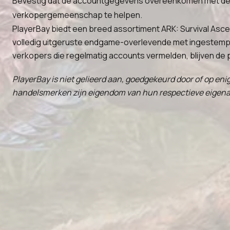
Bevestig dat de accountgegevens overeenkomen met de ve
verkopergemeenschap te helpen.
PlayerBay biedt een breed assortiment ARK: Survival Asc
volledig uitgeruste endgame-overlevende met ingestempel
verkopers die regelmatig accounts vermelden, blijven de prij
PlayerBay is niet gelieerd aan, goedgekeurd door of op en
handelsmerken zijn eigendom van hun respectieve eigenar