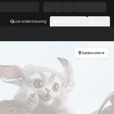
Live ondersteuning
English
|
USD
- $
Dark
Aanbevolen