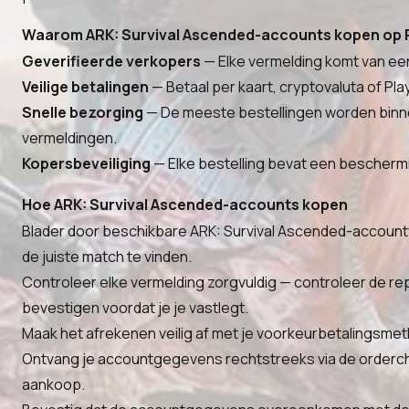
Waarom ARK: Survival Ascended-accounts kopen op 
Geverifieerde verkopers
— Elke vermelding komt van een
Veilige betalingen
— Betaal per kaart, cryptovaluta of Pla
Snelle bezorging
— De meeste bestellingen worden binne
vermeldingen.
Kopersbeveiliging
— Elke bestelling bevat een beschermin
Hoe ARK: Survival Ascended-accounts kopen
Blader door beschikbare ARK: Survival Ascended-accountv
de juiste match te vinden.
Controleer elke vermelding zorgvuldig — controleer de r
bevestigen voordat je je vastlegt.
Maak het afrekenen veilig af met je voorkeurbetalingsmet
Ontvang je accountgegevens rechtstreeks via de ordercha
aankoop.