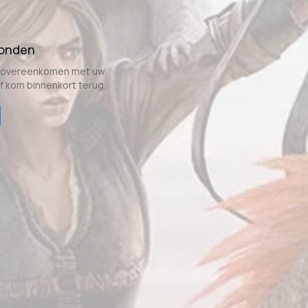
vonden
e overeenkomen met uw
of kom binnenkort terug.