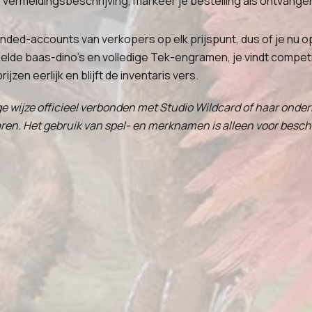
rmeldingsbeschrijving, markeer je bestelling als ontvangen
ended-accounts van verkopers op elk prijspunt, dus of je nu
de baas-dino's en volledige Tek-engramen, je vindt competit
zen eerlijk en blijft de inventaris vers.
ige wijze officieel verbonden met Studio Wildcard of haar ond
en. Het gebruik van spel- en merknamen is alleen voor besch