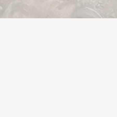
en
Hulp nodig?
Wij staan voor u klaar. Ons deskundige menselijke
ondersteuningsteam staat 24/7 tot uw beschikking.