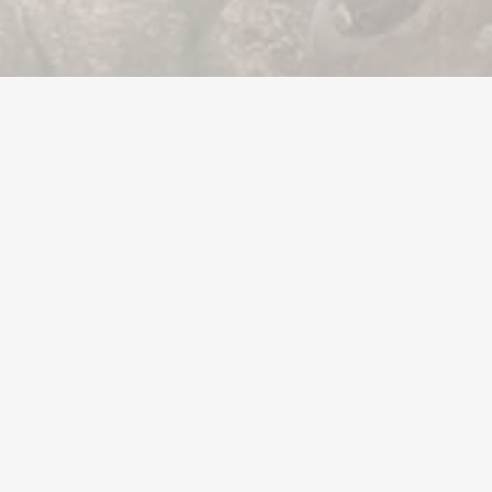
Valuta
Accounts
Items
Tegoedbonn
Bedrijf
Juridisch
Helpcentrum
Servicevoorwaarden
Weggeefacties
Privacybeleid
,
en