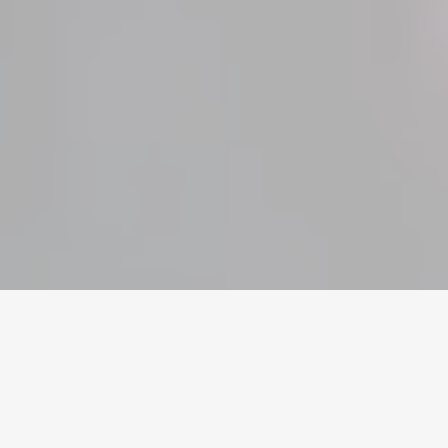
Home
/
Dead By Daylight
/
Accounts