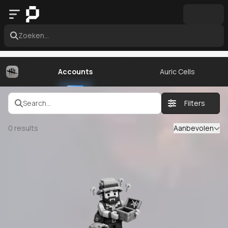
Zoeken...
Accounts
Auric Cells
Search...
Filters
0
results
Aanbevolen