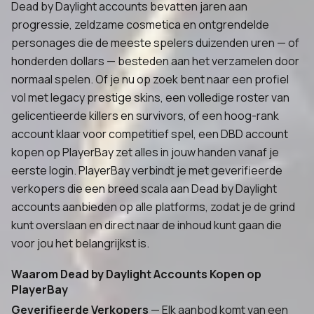
Dead by Daylight accounts bevatten jaren aan
progressie, zeldzame cosmetica en ontgrendelde
personages die de meeste spelers duizenden uren — of
honderden dollars — besteden aan het verzamelen door
normaal spelen. Of je nu op zoek bent naar een profiel
vol met legacy prestige skins, een volledige roster van
gelicentieerde killers en survivors, of een hoog-rank
account klaar voor competitief spel, een DBD account
kopen op PlayerBay zet alles in jouw handen vanaf je
eerste login. PlayerBay verbindt je met geverifieerde
verkopers die een breed scala aan Dead by Daylight
accounts aanbieden op alle platforms, zodat je de grind
kunt overslaan en direct naar de inhoud kunt gaan die
voor jou het belangrijkst is.
Waarom Dead by Daylight Accounts Kopen op
PlayerBay
Geverifieerde Verkopers
— Elk aanbod komt van een