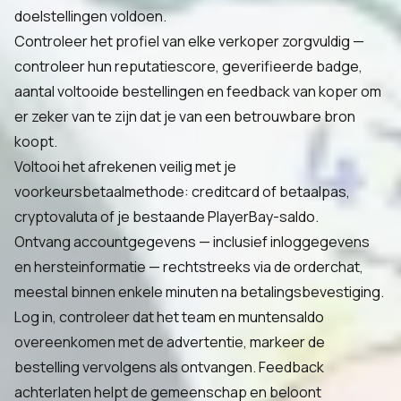
doelstellingen voldoen.
Controleer het profiel van elke verkoper zorgvuldig —
controleer hun reputatiescore, geverifieerde badge,
aantal voltooide bestellingen en feedback van koper om
er zeker van te zijn dat je van een betrouwbare bron
koopt.
Voltooi het afrekenen veilig met je
voorkeursbetaalmethode: creditcard of betaalpas,
cryptovaluta of je bestaande PlayerBay-saldo.
Ontvang accountgegevens — inclusief inloggegevens
en hersteinformatie — rechtstreeks via de orderchat,
meestal binnen enkele minuten na betalingsbevestiging.
Log in, controleer dat het team en muntensaldo
overeenkomen met de advertentie, markeer de
bestelling vervolgens als ontvangen. Feedback
achterlaten helpt de gemeenschap en beloont