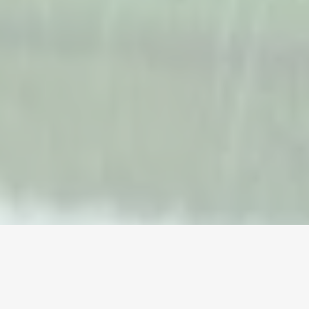
Home
/
EA Sports FC
/
Accounts