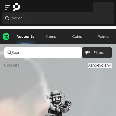
Zoeken...
Accounts
Items
Coins
Points
Search...
Filters
0
results
Aanbevolen