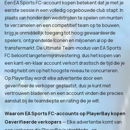
Een EA Sports FC-account kopen betekent dat je met je
eerste sessie in een volledig opgebouwde club stapt. In
plaats van honderden wedstrijden te spelen om munten
te verzamelen en een competitief team op te bouwen,
krijg je onmiddellijk toegang tot hoog gewaardeerde
spelers, ontgrendelde Iconen en miljoenen al op de
transfermarkt. De Ultimate Team-modus van EA Sports
FC beloont langetermijninvestering, dus het kopen van
een kant-en-klaar account verkort drastisch de tijd die je
nodig hebt om op het hoogste niveau te concurreren.
Op PlayerBay wordt elke advertentie door een
geverifieerde verkoper geplaatst, dus je kunt met
vertrouwen bladeren en een account vinden die precies
aansluit bij de teamdiepte en rating die je wilt.
Waarom EA Sports FC-accounts op PlayerBay kopen
Geverifieerde verkopers
— Elke advertentie komt van