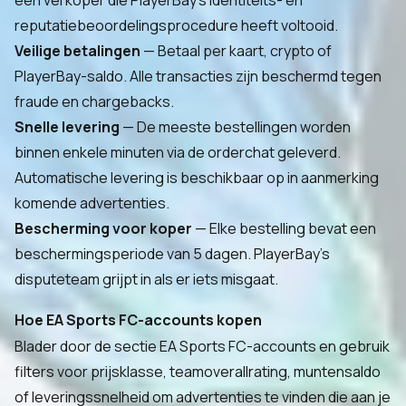
een verkoper die PlayerBay's identiteits- en
reputatiebeoordelingsprocedure heeft voltooid.
Veilige betalingen
— Betaal per kaart, crypto of
PlayerBay-saldo. Alle transacties zijn beschermd tegen
fraude en chargebacks.
Snelle levering
— De meeste bestellingen worden
binnen enkele minuten via de orderchat geleverd.
Automatische levering is beschikbaar op in aanmerking
komende advertenties.
Bescherming voor koper
— Elke bestelling bevat een
beschermingsperiode van 5 dagen. PlayerBay's
disputeteam grijpt in als er iets misgaat.
Hoe EA Sports FC-accounts kopen
Blader door de sectie EA Sports FC-accounts en gebruik
filters voor prijsklasse, teamoverallrating, muntensaldo
of leveringssnelheid om advertenties te vinden die aan je