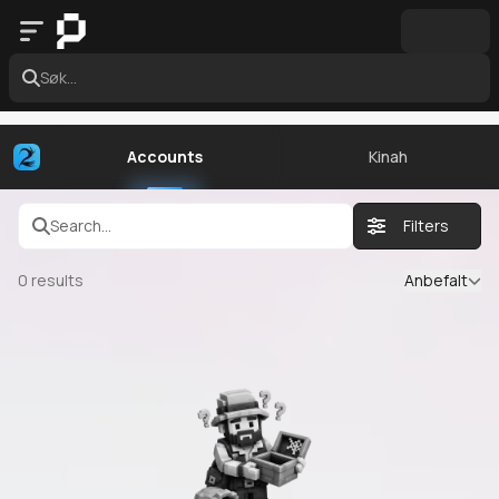
Søk...
Accounts
Kinah
Search...
Filters
0
results
Anbefalt