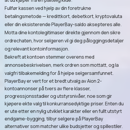
at du kjøper fra en pålitelig kilde.
Fullfør kassen ved hjelp av din foretrukne
betalingsmetode — kredittkort, debetkort, kryptovaluta
eller din eksisterende PlayerBay-saldo aksepteres alle.
Motta dine kontolegitimaser direkte gjennom den sikre
ordrechaten, hvor selgeren vil gi deg påloggingsdetaljer
og relevant kontoinformasjon.
Bekreft at kontoen stemmer overens med
annonsebeskrivelsen, merk ordren som mottatt, og la
valgfri tilbakemelding for å hjelpe selgersamfunnet.
PlayerBay er vert for et bredt utvalg av Aion 2-
kontoannonser på tvers av flere klasser,
progressjonsstadier og utstyrsnivåer, noe som gir
kjøpere ekte valg til konkurransedyktige priser. Enten du
er ute etter en nylig utviklet karakter eller en fullt utstyrt
endgame-bygging, tilbyr selgere på PlayerBay
alternativer som matcher ulike budsjetter og spillestiler.