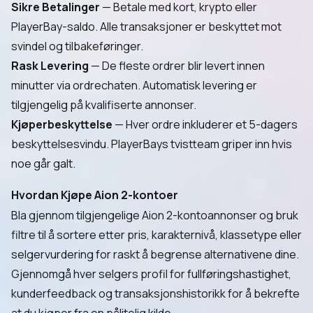
Sikre Betalinger
— Betale med kort, krypto eller
PlayerBay-saldo. Alle transaksjoner er beskyttet mot
svindel og tilbakeføringer.
Rask Levering
— De fleste ordrer blir levert innen
minutter via ordrechaten. Automatisk levering er
tilgjengelig på kvalifiserte annonser.
Kjøperbeskyttelse
— Hver ordre inkluderer et 5-dagers
beskyttelsesvindu. PlayerBays tvistteam griper inn hvis
noe går galt.
Hvordan Kjøpe Aion 2-kontoer
Bla gjennom tilgjengelige Aion 2-kontoannonser og bruk
filtre til å sortere etter pris, karakternivå, klassetype eller
selgervurdering for raskt å begrense alternativene dine.
Gjennomgå hver selgers profil for fullføringshastighet,
kunderfeedback og transaksjonshistorikk for å bekrefte