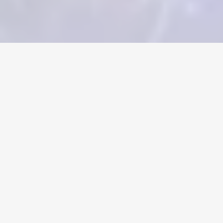
Home
/
Aion 2
/
Accounts
Valuta
Kontoer
Gjenstander
Påfyllinger