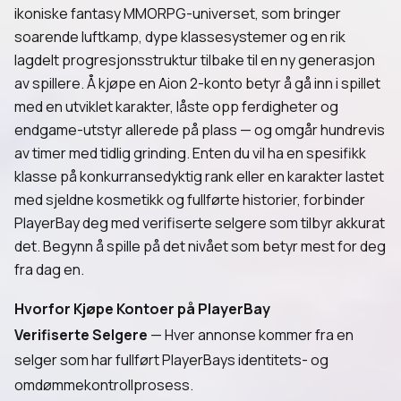
ikoniske fantasy MMORPG-universet, som bringer
soarende luftkamp, dype klassesystemer og en rik
lagdelt progresjonsstruktur tilbake til en ny generasjon
av spillere. Å kjøpe en Aion 2-konto betyr å gå inn i spillet
med en utviklet karakter, låste opp ferdigheter og
endgame-utstyr allerede på plass — og omgår hundrevis
av timer med tidlig grinding. Enten du vil ha en spesifikk
klasse på konkurransedyktig rank eller en karakter lastet
med sjeldne kosmetikk og fullførte historier, forbinder
PlayerBay deg med verifiserte selgere som tilbyr akkurat
det. Begynn å spille på det nivået som betyr mest for deg
fra dag en.
Hvorfor Kjøpe Kontoer på PlayerBay
Verifiserte Selgere
— Hver annonse kommer fra en
selger som har fullført PlayerBays identitets- og
omdømmekontrollprosess.