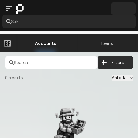
Søk...
Accounts
Items
Search...
Filters
0
results
Anbefalt