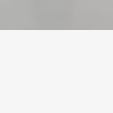
Home
/
Battlefield
/
Accounts
Valuta
Kontoer
Gjenstander
Påfyllinger