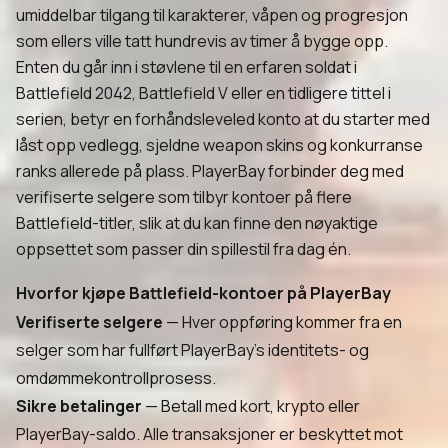
umiddelbar tilgang til karakterer, våpen og progresjon
som ellers ville tatt hundrevis av timer å bygge opp.
Enten du går inn i støvlene til en erfaren soldat i
Battlefield 2042, Battlefield V eller en tidligere tittel i
serien, betyr en forhåndsleveled konto at du starter med
låst opp vedlegg, sjeldne weapon skins og konkurranse
ranks allerede på plass. PlayerBay forbinder deg med
verifiserte selgere som tilbyr kontoer på flere
Battlefield-titler, slik at du kan finne den nøyaktige
oppsettet som passer din spillestil fra dag én.
Hvorfor kjøpe Battlefield-kontoer på PlayerBay
Verifiserte selgere
— Hver oppføring kommer fra en
selger som har fullført PlayerBay's identitets- og
omdømmekontrollprosess.
Sikre betalinger
— Betall med kort, krypto eller
PlayerBay-saldo. Alle transaksjoner er beskyttet mot