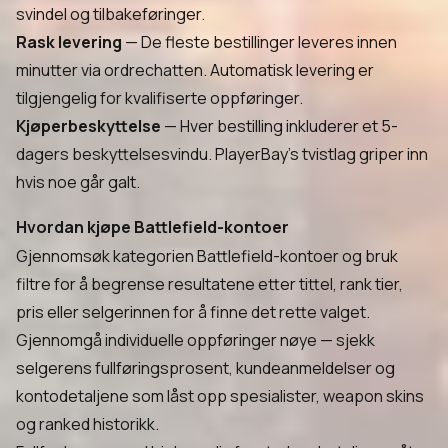
svindel og tilbakeføringer.
Rask levering
— De fleste bestillinger leveres innen
minutter via ordrechatten. Automatisk levering er
tilgjengelig for kvalifiserte oppføringer.
Kjøperbeskyttelse
— Hver bestilling inkluderer et 5-
dagers beskyttelsesvindu. PlayerBay's tvistlag griper inn
hvis noe går galt.
Hvordan kjøpe Battlefield-kontoer
Gjennomsøk kategorien Battlefield-kontoer og bruk
filtre for å begrense resultatene etter tittel, rank tier,
pris eller selgerinnen for å finne det rette valget.
Gjennomgå individuelle oppføringer nøye — sjekk
selgerens fullføringsprosent, kundeanmeldelser og
kontodetaljene som låst opp spesialister, weapon skins
og ranked historikk.