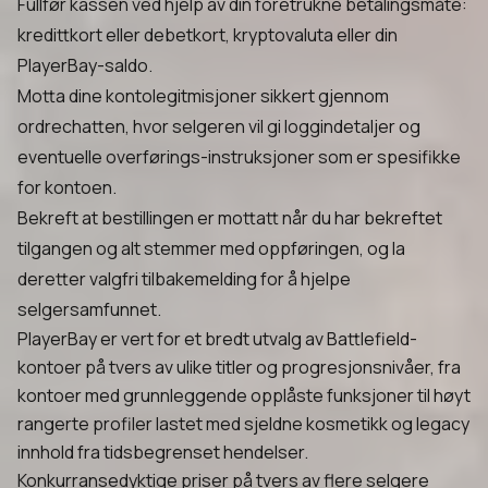
Fullfør kassen ved hjelp av din foretrukne betalingsmåte:
kredittkort eller debetkort, kryptovaluta eller din
PlayerBay-saldo.
Motta dine kontolegitmisjoner sikkert gjennom
ordrechatten, hvor selgeren vil gi loggindetaljer og
eventuelle overførings-instruksjoner som er spesifikke
for kontoen.
Bekreft at bestillingen er mottatt når du har bekreftet
tilgangen og alt stemmer med oppføringen, og la
deretter valgfri tilbakemelding for å hjelpe
selgersamfunnet.
PlayerBay er vert for et bredt utvalg av Battlefield-
kontoer på tvers av ulike titler og progresjonsnivåer, fra
kontoer med grunnleggende opplåste funksjoner til høyt
rangerte profiler lastet med sjeldne kosmetikk og legacy
innhold fra tidsbegrenset hendelser.
Konkurransedyktige priser på tvers av flere selgere