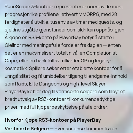
RuneScape 3-kontoer representerer noen av de mest
progresjonrike profilene i ethvert MMORPG, med 28
ferdigheter å utvikle, tusenvis av timer med quests, og
sjeldne utgåtte gjenstander som aldri kan oppnås igjen.
Å kjøpe en RS3-konto på PlayerBay betyr å starte i
Gielinor med meningsfulle fordeler fra dag én — enten
det er en maksimalisert totalt nivå, en Completionist
Cape, eller en bank full av milliarder GP og legacy-
kosmetikk. Spillere søker etter etablerte kontoer for å
unngå slitet og få umiddelbar tilgang til endgame-innhold
som Raids, Elite Dungeons og high-level Slayer.
PlayerBay kobler deg til verifiserte selgere som tilbyr et
bredt utvalg av RS3-kontoer til konkurrencedyktige
priser, med full kjøperbeskyttelse på alle ordrer.
Hvorfor Kjøpe RS3-kontoer på PlayerBay
Verifiserte Selgere
— Hver annonse kommer fra en