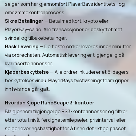
selger som har gjennomført PlayerBays identitets- og
omdømmekontrollprosess.
Sikre Betalinger
— Betal med kort, krypto eller
PlayerBay-saldo. Alle transaksjoner er beskyttet mot
svindel og tilbakebetalinger.
Rask Levering
— De fleste ordrer leveres innen minutter
via ordrechaten. Automatisk levering er tilgjengelig på
kvalifiserte annonser.
Kjøperbeskyttelse
— Alle ordrer inkluderer et 5-dagers
beskyttelsesvindu. PlayerBays tvistløsningsteam griper
inn hvis noe går galt.
Hvordan Kjøpe RuneScape 3-kontoer
Bla gjennom tilgjengelige RS3-kontoannonser og filtrer
etter totalt nivå, ferdighetemilepæler, prisintervall eller
selgerleveringshastighet for å finne det riktige passet