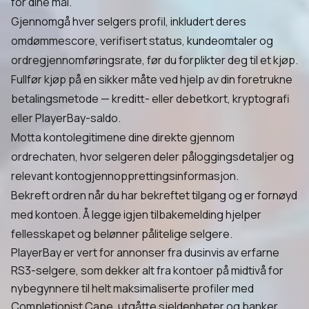
for dine mål.
Gjennomgå hver selgers profil, inkludert deres
omdømmescore, verifisert status, kundeomtaler og
ordregjennomføringsrate, før du forplikter deg til et kjøp.
Fullfør kjøp på en sikker måte ved hjelp av din foretrukne
betalingsmetode — kreditt- eller debetkort, kryptografi
eller PlayerBay-saldo.
Motta kontolegitimene dine direkte gjennom
ordrechaten, hvor selgeren deler påloggingsdetaljer og
relevant kontogjennopprettingsinformasjon.
Bekreft ordren når du har bekreftet tilgang og er fornøyd
med kontoen. Å legge igjen tilbakemelding hjelper
fellesskapet og belønner pålitelige selgere.
PlayerBay er vert for annonser fra dusinvis av erfarne
RS3-selgere, som dekker alt fra kontoer på midtivå for
nybegynnere til helt maksimaliserte profiler med
Completionist Cape, utgåtte sjeldenheter og banker