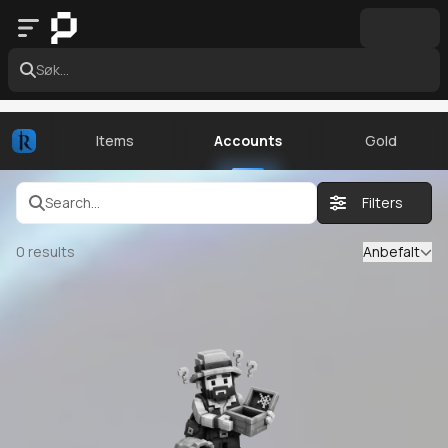
Søk...
Items
Accounts
Gold
Search...
Filters
0
results
Anbefalt