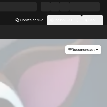
Suporte ao vivo
English
|
USD
- $
Dark
Recomendado