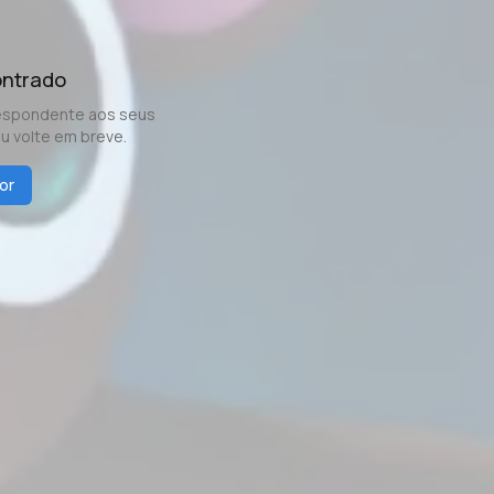
ontrado
espondente aos seus
ou volte em breve.
or