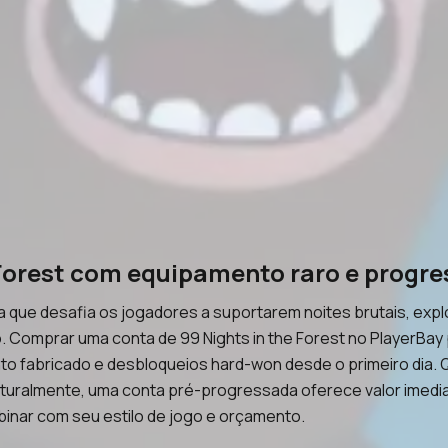
 Forest com equipamento raro e progr
cia que desafia os jogadores a suportarem noites brutais, ex
 Comprar uma conta de 99 Nights in the Forest no PlayerBay
 fabricado e desbloqueios hard-won desde o primeiro dia. Q
aturalmente, uma conta pré-progressada oferece valor imedi
inar com seu estilo de jogo e orçamento.