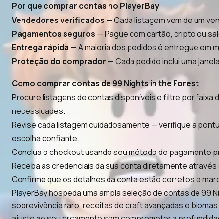
Por que comprar contas no PlayerBay
Vendedores verificados
— Cada listagem vem de um vend
Pagamentos seguros
— Pague com cartão, cripto ou sa
Entrega rápida
— A maioria dos pedidos é entregue em mi
Proteção do comprador
— Cada pedido inclui uma janela
Como comprar contas de 99 Nights in the Forest
Procure listagens de contas disponíveis e filtre por fai
necessidades.
Revise cada listagem cuidadosamente — verifique a pont
escolha confiante.
Conclua o checkout usando seu método de pagamento pref
Receba as credenciais da sua conta diretamente através 
Confirme que os detalhes da conta estão corretos e mar
PlayerBay hospeda uma ampla seleção de contas de 99 Ni
sobrevivência raro, receitas de craft avançadas e biom
ajuste ao seu orçamento sem comprometer a profundidad