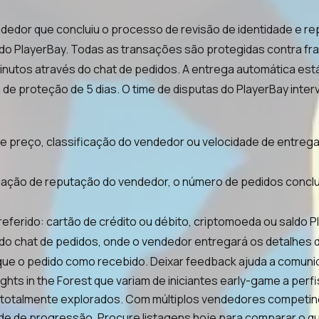
edor que concluiu o processo de revisão de identidade e re
ldo PlayerBay. Todas as transações são protegidas contra fr
nutos através do chat de pedidos. A entrega automática está 
 de proteção de 5 dias. O time de disputas do PlayerBay inter
xa de preço, classificação do vendedor ou velocidade de entr
uação de reputação do vendedor, o número de pedidos concl
erido: cartão de crédito ou débito, criptomoeda ou saldo P
do chat de pedidos, onde o vendedor entregará os detalhes d
que o pedido como recebido. Deixar feedback ajuda a comun
ghts in the Forest que variam de iniciantes early-game a p
as totalmente explorados. Com múltiplos vendedores competi
e de progressão. Procure listagens hoje para comparar o q