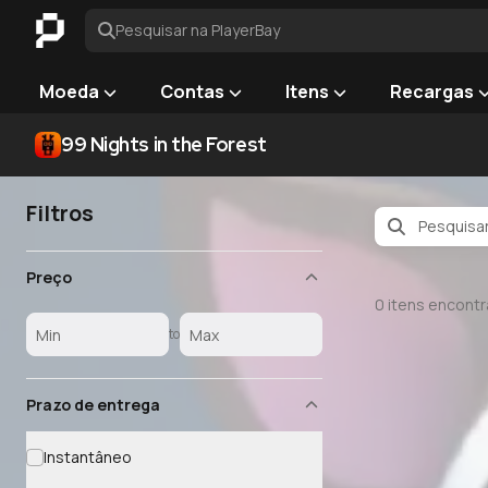
Pesquisar na PlayerBay
Moeda
Contas
Itens
Recargas
99 Nights in the Forest
Filtros
Preço
0
itens encont
to
Prazo de entrega
Instantâneo