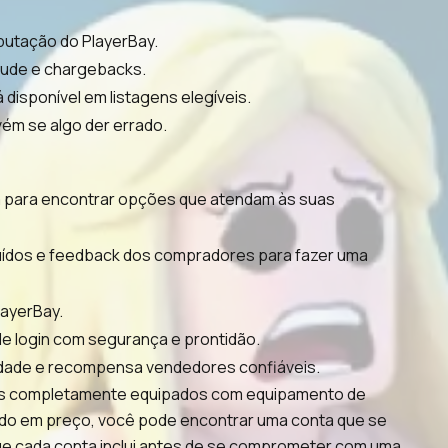
putação do PlayerBay.
aude e chargebacks.
disponível em listagens elegíveis.
vém se algo der errado.
ega para encontrar opções que atendam às suas
uídos e feedback dos compradores para fazer uma
layerBay.
e login com segurança e prontidão.
idade e recompensa vendedores confiáveis.
erfis completamente equipados com equipamento de
ndo em preço, você pode encontrar uma conta que se
ue cada conta inclui antes de se comprometer com uma