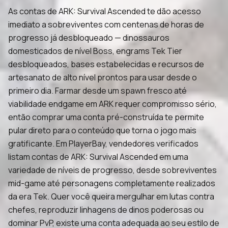
As contas de ARK: Survival Ascended te dão acesso
imediato a sobreviventes com centenas de horas de
progresso já desbloqueado — dinossauros
domesticados de nível Boss, engrams Tek Tier
desbloqueados, bases estabelecidas e recursos de
artesanato de alto nível prontos para usar desde o
primeiro dia. Farmar desde um spawn fresco até
viabilidade endgame em ARK requer compromisso sério,
então comprar uma conta pré-construída te permite
pular direto para o conteúdo que torna o jogo mais
gratificante. Em PlayerBay, vendedores verificados
listam contas de ARK: Survival Ascended em uma
variedade de níveis de progresso, desde sobreviventes
mid-game até personagens completamente realizados
da era Tek. Quer você queira mergulhar em lutas contra
chefes, reproduzir linhagens de dinos poderosas ou
dominar PvP, existe uma conta adequada ao seu estilo de