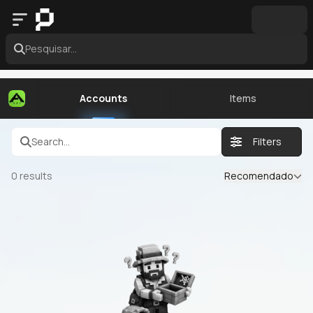
Pesquisar...
Accounts
Items
Search...
Filters
0
results
Recomendado