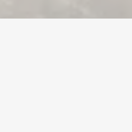
Home
/
ARK: Survival Ascended
/
Accounts
Moeda
Contas
Itens
Recargas
O Seu Marketplace de Gaming de