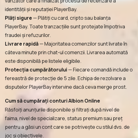
vânzător care a finalizat procesul de recenzare a
identității și reputației PlayerBay.
Plăți sigure
— Plătiți cu card, cripto sau balanța
PlayerBay. Toate tranzacțiile sunt protejate împotriva
fraudei și refuzurilor.
Livrare rapidă
— Majoritatea comenzilor sunt livrate în
câteva minute prin chat-ul comenzii. Livrarea automată
este disponibilă pe listele eligibile.
Protecția cumpărătorului
— Fiecare comandă include o
fereastră de protecție de 5 zile. Echipa de rezolvare a
disputelor PlayerBay intervine dacă ceva merge prost.
Cum să cumpărați conturi Albion Online
Răsfoiți anunțurile disponibile și filtrați după nivel de
faima, nivel de specializare, status premium sau preț
pentru a găsi un cont care se potrivește cu stilul dvs. de
joc și obiectivele.