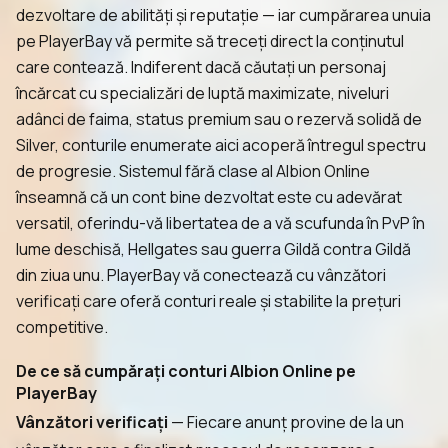
dezvoltare de abilități și reputație — iar cumpărarea unuia
pe PlayerBay vă permite să treceți direct la conținutul
care contează. Indiferent dacă căutați un personaj
încărcat cu specializări de luptă maximizate, niveluri
adânci de faima, status premium sau o rezervă solidă de
Silver, conturile enumerate aici acoperă întregul spectru
de progresie. Sistemul fără clase al Albion Online
înseamnă că un cont bine dezvoltat este cu adevărat
versatil, oferindu-vă libertatea de a vă scufunda în PvP în
lume deschisă, Hellgates sau guerra Gildă contra Gildă
din ziua unu. PlayerBay vă conectează cu vânzători
verificați care oferă conturi reale și stabilite la prețuri
competitive.
De ce să cumpărați conturi Albion Online pe
PlayerBay
Vânzători verificați
— Fiecare anunț provine de la un