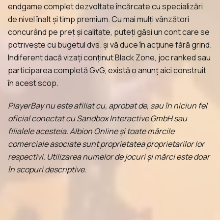
endgame complet dezvoltate încărcate cu specializări
de nivel înalt și timp premium. Cu mai mulți vânzători
concurând pe preț și calitate, puteți găsi un cont care se
potrivește cu bugetul dvs. și vă duce în acțiune fără grind.
Indiferent dacă vizați conținut Black Zone, joc ranked sau
participarea completă GvG, există o anunț aici construit
în acest scop.
PlayerBay nu este afiliat cu, aprobat de, sau în niciun fel
oficial conectat cu Sandbox Interactive GmbH sau
filialele acesteia. Albion Online și toate mărcile
comerciale asociate sunt proprietatea proprietarilor lor
respectivi. Utilizarea numelor de jocuri și mărci este doar
în scopuri descriptive.