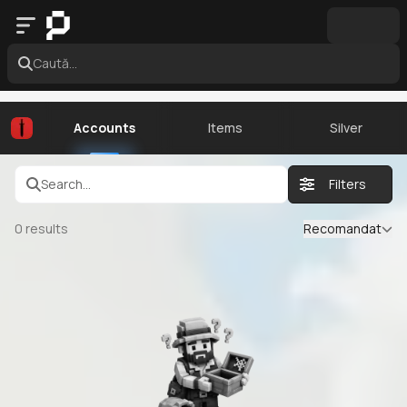
Caută...
Accounts
Items
Silver
Search...
Filters
0
results
Recomandat