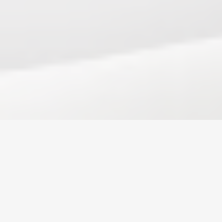
Home
/
Albion Online
/
Accounts
Monedă
Conturi