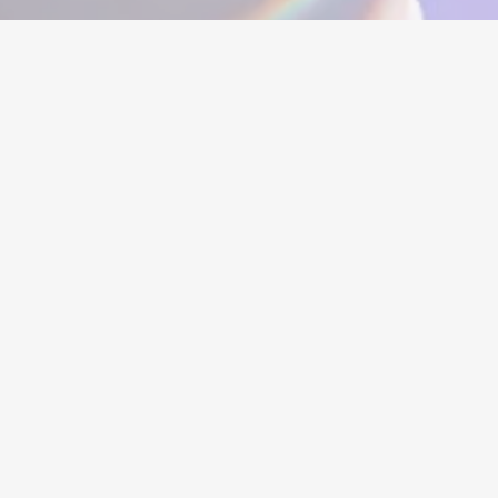
 numărul de heirloom sau evaluarea vânzătorului pentru a
ilor, pentru a face o alegere informată înainte de a te
d PlayerBay.
mații de recuperare legate de cont.
back opțional pentru a ajuta reputația vânzătorului pe
rofiluri pe deplin încărcate cu mai multe heirloom, skins
te unul lângă altul și asigură-ți un cont care livrează
t, sau filialele lor. Apex Legends și toate mărcile
scriptive doar.