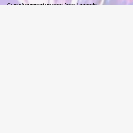
Cum să cumperi un cont Apex Legends
Răsfoiește anunțurile disponibile ale conturilor Apex Lege
restrânge rapid opțiunile.
Examinează profilul fiecărui vânzător, inclusiv plăcuța sa v
angaja.
Finalizează plata în siguranță folosind metoda de plată pr
Primești acreditările contului direct prin chat-ul comenzii,
Conectează-te, confirmă că totul se potrivește cu descrie
piață.
PlayerBay găzduiește anunțuri de conturi Apex Legends pe fi
exclusive din eveniment și insigne de rang superior. Cu preț
valoare reală de la chiar primul tău joc.
PlayerBay nu este afiliat cu, aprobat de sau în niciun fel o
comerciale asociate sunt proprietatea proprietarilor lor res