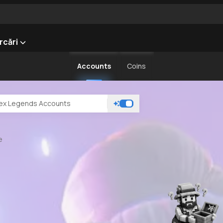
rcări
Accounts
Coins
e