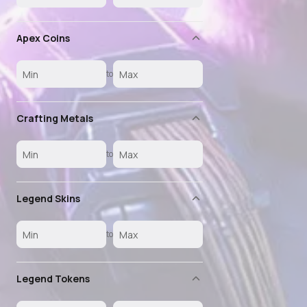
Apex Coins
to
Crafting Metals
to
Legend Skins
to
Legend Tokens