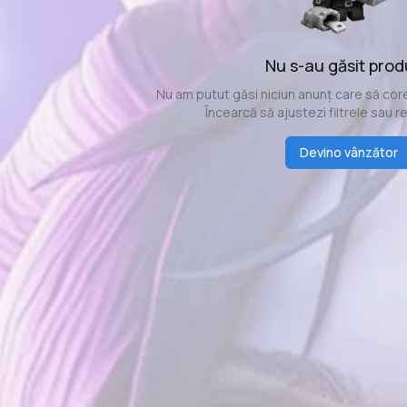
Nu s-au găsit pro
Nu am putut găsi niciun anunț care să core
Încearcă să ajustezi filtrele sau r
Devino vânzător