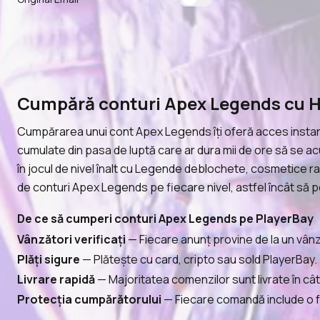
Cumpără conturi Apex Legends cu H
Cumpărarea unui cont Apex Legends îți oferă acces instant l
cumulate din pasa de luptă care ar dura mii de ore să se acu
în jocul de nivel înalt cu Legende deblochete, cosmetice ra
de conturi Apex Legends pe fiecare nivel, astfel încât să po
De ce să cumperi conturi Apex Legends pe PlayerBay
Vânzători verificați
— Fiecare anunț provine de la un vânză
Plăți sigure
— Plătește cu card, cripto sau sold PlayerBay. T
Livrare rapidă
— Majoritatea comenzilor sunt livrate în cât
Protecția cumpărătorului
— Fiecare comandă include o fe