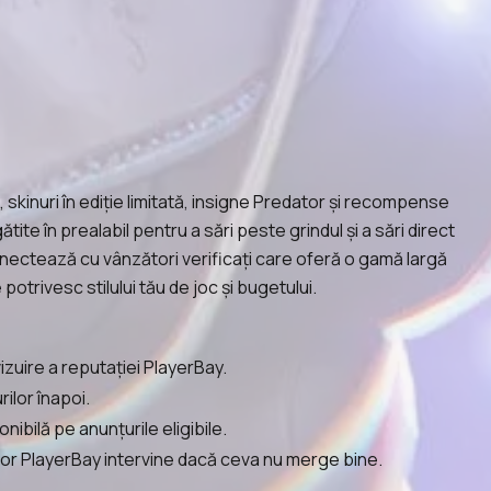
skinuri în ediție limitată, insigne Predator și recompense
te în prealabil pentru a sări peste grindul și a sări direct
conectează cu vânzători verificați care oferă o gamă largă
otrivesc stilului tău de joc și bugetului.
izuire a reputației PlayerBay.
ilor înapoi.
ibilă pe anunțurile eligibile.
lor PlayerBay intervine dacă ceva nu merge bine.