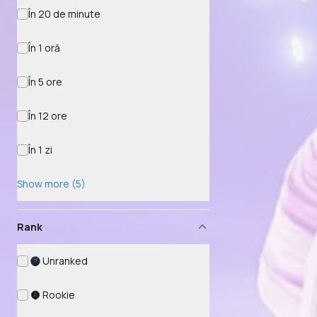
În 20 de minute
În 1 oră
În 5 ore
În 12 ore
În 1 zi
Show more (5)
Rank
Unranked
Rookie