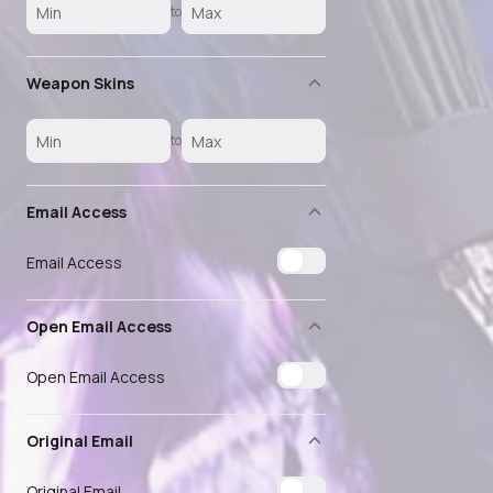
to
Weapon Skins
to
Email Access
Email Access
Open Email Access
Open Email Access
Original Email
Original Email