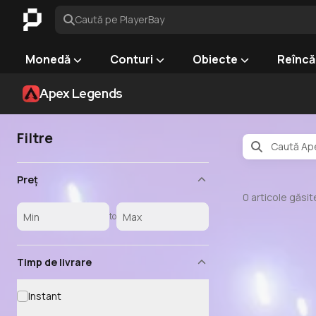
Caută pe PlayerBay
Monedă
Conturi
Obiecte
Reîncă
Apex Legends
Filtre
Preț
0
articole găsit
to
Timp de livrare
Instant