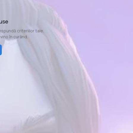
duse
spundă criteriilor tale.
evino în curând.