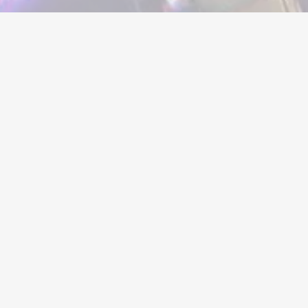
nds și folosește filtre pentru a sorta după preț, rang ranked,
erificată, feedback-ul clienților și rata de completare a comenz
eferată — card de credit sau debit, criptocriptomonedă sau sol
 unde vânzătorul transferă detaliile de conectare și orice infor
rea anunțului și marchează comanda ca primită. Poți lăsa feed
ecare nivel — de la conturi de pornire curate de nivel 100 la p
uri competitive de la zeci de vânzători activi, poți compara ofer
ficial conectat cu Electronic Arts Inc. sau Respawn Entertainmen
pectivi. Utilizarea numelor de jocuri și mărci este în scopuri de