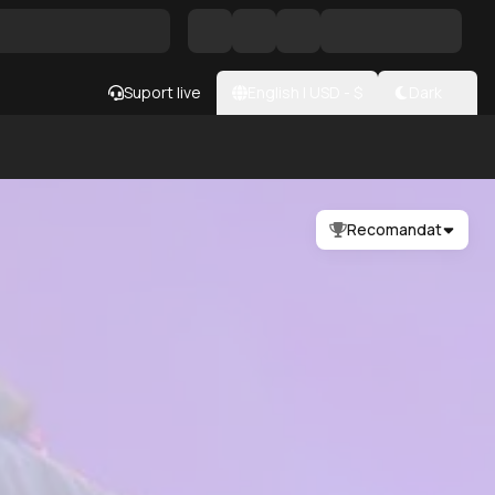
Suport live
English
|
USD
- $
Dark
Recomandat