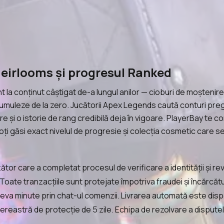
eirlooms și progresul Ranked
a conținut câștigat de-a lungul anilor — cioburi de moștenire, 
muleze de la zero. Jucătorii Apex Legends caută conturi pregăti
re și o istorie de rang credibilă deja în vigoare. PlayerBay te 
ți găsi exact nivelul de progresie și colecția cosmetic care se p
tor care a completat procesul de verificare a identității și rev
oate tranzacțiile sunt protejate împotriva fraudei și încărcătur
eva minute prin chat-ul comenzii. Livrarea automată este dispon
reastră de protecție de 5 zile. Echipa de rezolvare a dispute