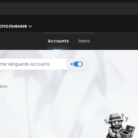
ополнение
Accounts
Items
дено