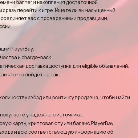
ремени banner и накопления достаточной
м сразу перейти к игре. Ищете ли вы насыщенный
ay соединяет вас с проверенными продавцами,
ссии.
ии PlayerBay.
чества и charge-back.
тическая доставка доступна для eligible объявлений.
ли что-то пойдёт не так.
оличеству звёзд или рейтингу продавца, чтобы найти
покупаете у надежного источника.
ую карту, криптовалюту или баланс PlayerBay.
е входа и всю соответствующую информацию об