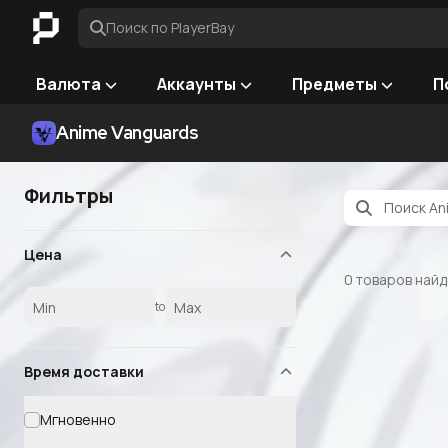
Поиск по PlayerBay
Валюта
Аккаунты
Предметы
П
Anime Vanguards
Фильтры
Цена
0
товаров най
to
Время доставки
Мгновенно