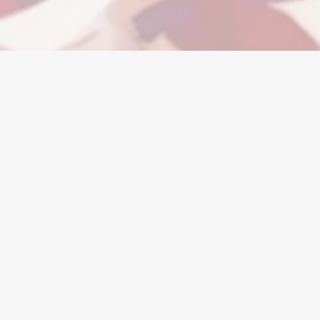
Валюта
Аккаунты
Предметы
Пополне
Компания
Правовая
информация
Центр помощи
Условия
Розыгрыши
,
использования