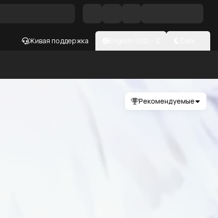
Живая поддержка
English
|
USD
- $
Dark
Рекомендуемые