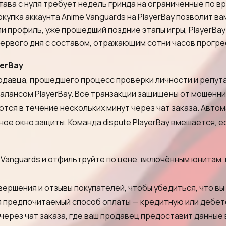
ава с нуля требует недель гринда на ограниченные по в
купка аккаунта Anime Vanguards на PlayerBay позволит ва
или профиль, уже прошедший поздние этапы игры, PlayerB
первого дня с составом, отражающим сотни часов прогре
yerBay
давца, прошедшего процесс проверки личности и репутац
балансом PlayerBay. Все транзакции защищены от мошенни
ся в течение нескольких минут через чат заказа. Автома
ое окно защиты. Команда dispute PlayerBay вмешается, ес
anguards и отфильтруйте по цене, включённым юнитам, к
ршения и отзывы покупателей, чтобы убедиться, что вы 
 предпочитаемый способ оплаты — кредитную или дебетов
через чат заказа, где ваш продавец предоставит данны