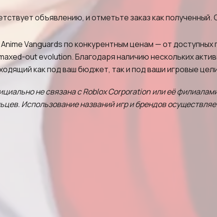
етствует объявлению, и отметьте заказ как полученный.
Anime Vanguards по конкурентным ценам — от доступных 
и maxed-out evolution. Благодаря наличию нескольких акт
ходящий как под ваш бюджет, так и под ваши игровые цели
ициально не связана с Roblox Corporation или её филиалам
цев. Использование названий игр и брендов осуществляет