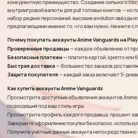
конкурентную преимущество. Создание сильного сост
внутриигровой валюты для pull топовых юнитов — но по
набор редких персонажей, высокие evolution звёзды 
предлагающими именно то, что вам нужно. Начните с 
Почему покупать аккаунты Anime Vanguards на Pla
Проверенные продавцы
— каждое объявление от про
Безопасные платежи
— платите картой, крипто или 
Быстрая доставка
— большинство заказов доставляют
Защита покупателя
— каждый заказ включает 5-дневн
Как купить аккаунты Anime Vanguards
Просмотрите доступные объявления аккаунтов Anime V
подходящий под ваш стиль игры.
Просмотрите профиль каждого продавца, процент заве
Завершите оформление покупки безопасно, используя
Получите учётные данные аккаунта непосредственно 