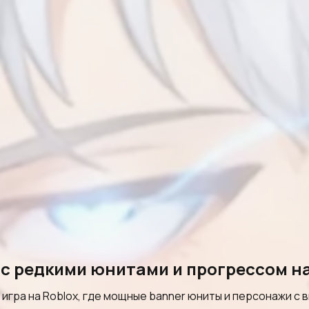
 с редкими юнитами и прогрессом н
 игра на Roblox, где мощные banner юниты и персонажи с