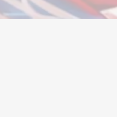
Ваш надёжный игровой маркетплейс
PlayerBay™ — ваш надёжный маркетплейс для покупки
продажи и обмена игровых аккаунтов, золота и