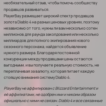
необязательный отзыв, чтобы помочь сообществу
продавцов развиваться.
PlayerBay размещает широкий спектр продавцов
золота Diablo 4 на разных ценовых уровнях, поэтому
независимо от того, нужны ли вам несколько сотен
миллионов для раунда заколдования или несколько
миллиардов для полного экипирования нового
сезонного персонажа, найдется объявление
нужного размера. Благодаря постоянной
конкуренции между продавцами цены остаются
выгодными, и вы получаете реальную стоимость, не
переплачивая за валюту, которая питает каждую
стоящую внимания систему Diablo 4.
PlayerBay не аффилирован с Blizzard Entertainment и
её аффилиатами, не одобрен ими и никоим образом
официально с ними не связан. Diablo 4 и все связанные