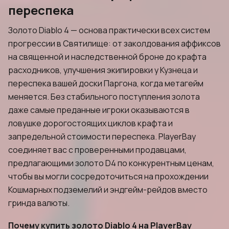
переспека
Золото Diablo 4 — основа практически всех систем
прогрессии в Святилище: от заколдования аффиксов
на священной и наследственной броне до крафта
расходников, улучшения экипировки у Кузнеца и
переспека вашей доски Паргона, когда метагейм
меняется. Без стабильного поступления золота
даже самые преданные игроки оказываются в
ловушке дорогостоящих циклов крафта и
запредельной стоимости переспека. PlayerBay
соединяет вас с проверенными продавцами,
предлагающими золото D4 по конкурентным ценам,
чтобы вы могли сосредоточиться на прохождении
Кошмарных подземелий и эндгейм-рейдов вместо
гринда валюты.
Почему купить золото Diablo 4 на PlayerBay