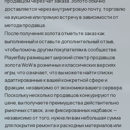
продавцом через чат заказа. Золото обычно
доставляется через внутриигровую почту, торговлю
на аукционе или прямую встречу в зависимости от
метода продавца.
После получения золота отметьте заказ как
выполненный и оставьте дополнительный отзыв,
чтобы помочь другим покупателям в сообществе.
PlayerBay размещает широкий спектр продавцов
золота WoW в розничных и классических версиях
игры, что означает, что вы можете найти списки,
адаптированные к вашей конкретной сфере и
фракции, независимо от экономики вашего сервера.
Поскольку несколько продавцов конкурируют по
цене, вы получаете преимущества действительно
рыночных ставок, а не фиксированных надбавок —
независимо от того, нужна ли вам небольшая сумма
для покрытия ремонта и расходных материалов или