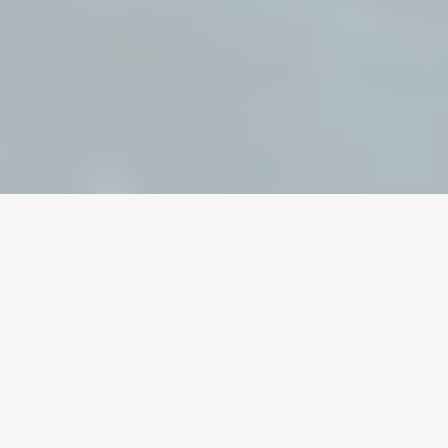
Home
/
World of Warcraft
/
Gold
Валюта
Аккаунты
Предметы
Пополнения