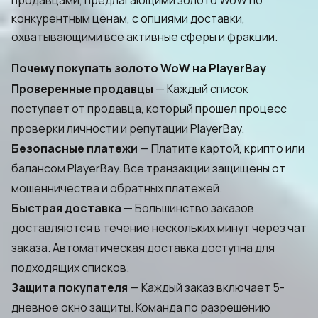
продавцами, предлагающими золото WoW по
конкурентным ценам, с опциями доставки,
охватывающими все активные сферы и фракции.
Почему покупать золото WoW на PlayerBay
Проверенные продавцы
— Каждый список
поступает от продавца, который прошел процесс
проверки личности и репутации PlayerBay.
Безопасные платежи
— Платите картой, крипто или
балансом PlayerBay. Все транзакции защищены от
мошенничества и обратных платежей.
Быстрая доставка
— Большинство заказов
доставляются в течение нескольких минут через чат
заказа. Автоматическая доставка доступна для
подходящих списков.
Защита покупателя
— Каждый заказ включает 5-
дневное окно защиты. Команда по разрешению