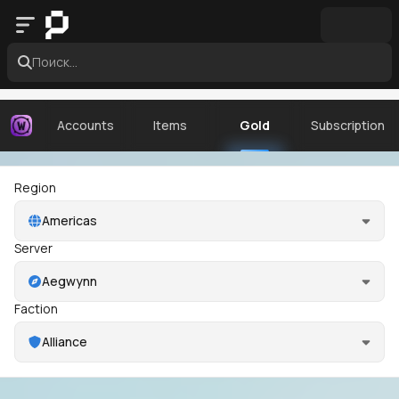
Поиск...
Accounts
Items
Gold
Subscription
Region
Americas
Server
Aegwynn
Faction
Alliance