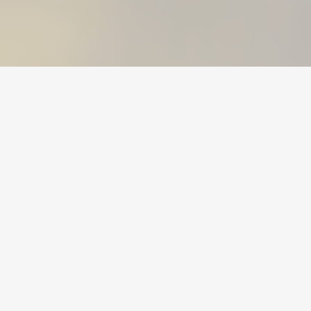
Home
/
Dota 2
/
Accounts
สกุลเงิน
บัญชี
ไอเทม
เติมเงิน