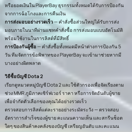
หรือยอดเงินใน PlayerBay ธุรกรรมทั้งหมดได้รับการป้องกัน
จากการฉ้อโกงและการคืนเงิน
การส่งมอบอย่างรวดเร็ว
— คำสั่งซื้อส่วนใหญ่ได้รับการส่ง
มอบภายในนาทีผ่านแชทคำสั่งซื้อ การส่งมอบแบบอัตโนมัติ
พร้อมใช้งานในการลิสต์ที่มีสิทธิ์
การป้องกันผู้ซื้อ
— คำสั่งซื้อทั้งหมดมีหน้าต่างการป้องกัน 5
วัน ทีมจัดการข้อพิพาทของ PlayerBay จะเข้ามาช่วยหากมี
บางอย่างผิดพลาด
วิธีซื้อบัญชี Dota 2
เรียกดูหมวดหมู่บัญชี Dota 2 และใช้ตัวกรองเพื่อจัดเรียงตาม
ช่วง MMR ภูมิภาคเซิร์ฟเวอร์ ราคา หรือการจัดอันดับผู้ขาย
เพื่อจำกัดตัวเลือกของคุณได้อย่างรวดเร็ว
ตรวจสอบการลิสต์แต่ละรายอย่างระมัดระวัง — ตรวจสอบ
อัตราการสำเร็จของผู้ขาย คะแนนความเห็น และสกรีนช็อต
ใดๆ ของสินค้าคงคลังของบัญชี เหรียญอันดับ และคะแนน