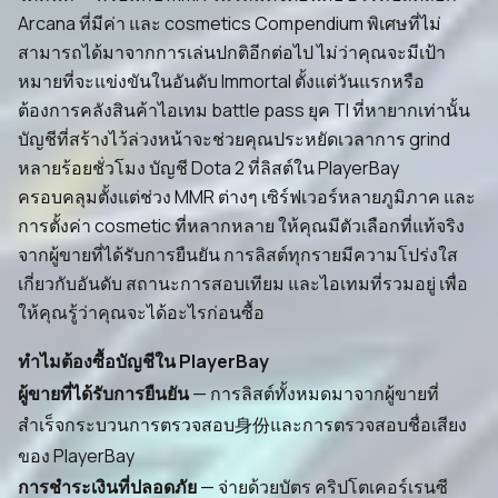
Arcana ที่มีค่า และ cosmetics Compendium พิเศษที่ไม่
สามารถได้มาจากการเล่นปกติอีกต่อไป ไม่ว่าคุณจะมีเป้า
หมายที่จะแข่งขันในอันดับ Immortal ตั้งแต่วันแรกหรือ
ต้องการคลังสินค้าไอเทม battle pass ยุค TI ที่หายากเท่านั้น
บัญชีที่สร้างไว้ล่วงหน้าจะช่วยคุณประหยัดเวลาการ grind
หลายร้อยชั่วโมง บัญชี Dota 2 ที่ลิสต์ใน PlayerBay
ครอบคลุมตั้งแต่ช่วง MMR ต่างๆ เซิร์ฟเวอร์หลายภูมิภาค และ
การตั้งค่า cosmetic ที่หลากหลาย ให้คุณมีตัวเลือกที่แท้จริง
จากผู้ขายที่ได้รับการยืนยัน การลิสต์ทุกรายมีความโปร่งใส
เกี่ยวกับอันดับ สถานะการสอบเทียม และไอเทมที่รวมอยู่ เพื่อ
ให้คุณรู้ว่าคุณจะได้อะไรก่อนซื้อ
ทำไมต้องซื้อบัญชีใน PlayerBay
ผู้ขายที่ได้รับการยืนยัน
— การลิสต์ทั้งหมดมาจากผู้ขายที่
สำเร็จกระบวนการตรวจสอบ身份และการตรวจสอบชื่อเสียง
ของ PlayerBay
การชำระเงินที่ปลอดภัย
— จ่ายด้วยบัตร คริปโตเคอร์เรนซี