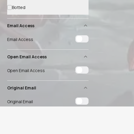
Botted
Email Access
Email Access
Open Email Access
Open Email Access
Original Email
Original Email