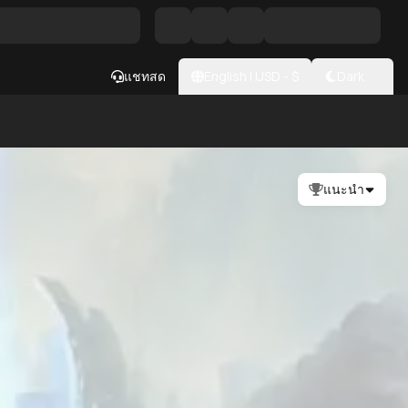
แชทสด
English
|
USD
- $
Dark
แนะนำ