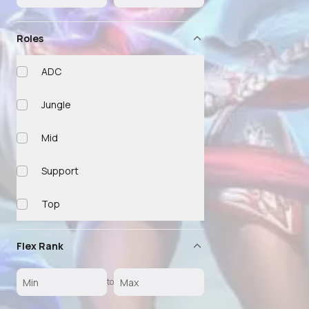
Roles
ADC
Jungle
Mid
Support
Top
Flex Rank
to