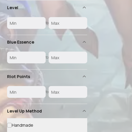
Level
to
Blue Essence
to
Riot Points
to
Level Up Method
Handmade