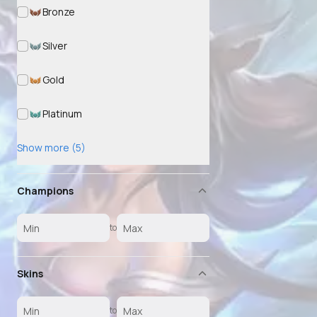
Bronze
Silver
Gold
Platinum
Show more (5)
Champions
to
Skins
to