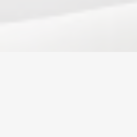
Home
/
Albion Online
/
Accounts
Měna
Účty
Předměty
Dobití