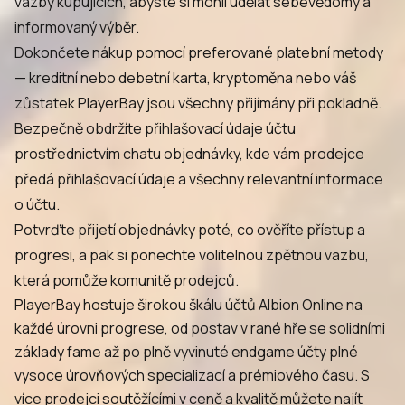
vazby kupujících, abyste si mohli udělat sebevědomý a
informovaný výběr.
Dokončete nákup pomocí preferované platební metody
— kreditní nebo debetní karta, kryptoměna nebo váš
zůstatek PlayerBay jsou všechny přijímány při pokladně.
Bezpečně obdržíte přihlašovací údaje účtu
prostřednictvím chatu objednávky, kde vám prodejce
předá přihlašovací údaje a všechny relevantní informace
o účtu.
Potvrďte přijetí objednávky poté, co ověříte přístup a
progresi, a pak si ponechte volitelnou zpětnou vazbu,
která pomůže komunitě prodejců.
PlayerBay hostuje širokou škálu účtů Albion Online na
každé úrovni progrese, od postav v rané hře se solidními
základy fame až po plně vyvinuté endgame účty plné
vysoce úrovňových specializací a prémiového času. S
více prodejci soutěžícími v ceně a kvalitě můžete najít