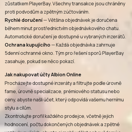
zůstatkem PlayerBay. Všechny transakce jsou chráněny
proti podvodům a zpětným zúčtováním.
Rychlé doručení
— Většina objednávek je doručena
během minut prostřednictvím objednávkového chatu.
Automatické doručení je dostupné u vybraných inzerátů.
Ochrana kupujícího
— Každá objednávka zahrnuje
5denní ochranné okno. Tým pro řešení sporů PlayerBay
zasahuje, pokud se něco pokazí.
Jak nakupovat účty Albion Online
Procházejte dostupné inzeráty a filtrujte podle úrovně
fame, úrovně specializace, prémiového statusu nebo
ceny, abyste našli účet, který odpovídá vašemu hernímu
stylu a cílům.
Zkontrolujte profil každého prodejce, včetně jejich
hodnocení, počtu dokončených objednávek a zpětné