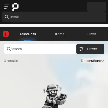
Hledat...
Accounts
Items
Silver
Search...
Filters
0
results
Doporučeno