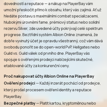
dovedností a reputace — a nákup na PlayerBay vám
umožní přeskočit přímo k obsahu, který vás zajímá. Ať už
hledáte postavu s maximálními combat specializacemi,
hlubokými úrovněmi fame, prémiový status nebo solidní
rezervu Silver, zde uvedené účty pokrývají celé spektrum
progrese. Beztřídní systém Albion Online znamená, že
dobře vyvinutý účet je opravdu všestranný, což vám dává
svobodu ponořit se do open-world PvP, Hellgates nebo
Guild vs. Guild válek od prvního dne. PlayerBay vás
spojuje s ověřenými prodejci nabízejícími skutečné,
etablované účty za konkurenční ceny.
Proč nakupovat účty Albion Online na PlayerBay
Ověření prodejci
— Každý inzerát pochází od prodejce,
který prošel procesem ověření identity a reputace
PlayerBay.
Bezpečné platby
— Platit kartou, kryptoměnou nebo