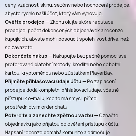
ceny, vzácnosti skinu, sezóny nebo hodnocení prodejce,
abyste rychle našli účet, který vám vyhovuje.
Ověřte prodejce
— Zkontrolujte skóre reputace
prodejce, počet dokončených objednávek a recenze
kupujících, abyste mohli posoudit spolehlivost dříve, než
se zavážete.
Dokončete nákup
— Nakupujte bezpečně pomocí své
preferované platební metody: kreditní nebo debetní
kartou, kryptoměnou nebo zůstatkem PlayerBay.
Přijměte přihlašovací údaje účtu
— Po zaplacení
prodejce dodá kompletní přihlašovací údaje, včetně
přístupu k e-mailu, kde to má smysl, přímo
prostřednictvím order chatu.
Potvrďte a zanechte zpětnou vazbu
— Označte
objednávku jako přijatou po ověření přístupu k účtu.
Napsání recenze pomáhá komunitě a odměňuje