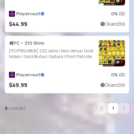
Commando | Blue Striker | Sentinel |
7
Calamity | Dark Voyager | 2250 VB
Playervault
0
% (
0
)
$44.99
Okamžitě
PC • 232 Skins
[PC/PSN/XBOX] 232 skins | Neo Versa | Gold
Midas | Gold Brutus | Sultura | Point Patroller
| Cloud Striker | Fixer | Naruto Uzumaki |
7
Heron Stance Hero | 200 V
Playervault
0
% (
0
)
$49.99
Okamžitě
9
výsledků
1