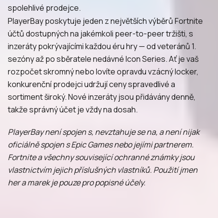
spolehlivé prodejce.
PlayerBay poskytuje jeden z největších výběrů Fortnite
účtů dostupných na jakémkoli peer-to-peer tržišti, s
inzeráty pokrývajícími každou éru hry — od veteránů 1.
sezóny až po sběratele nedávné Icon Series. Ať je vaš
rozpočet skromný nebo lovíte opravdu vzácný locker,
konkurenční prodejci udržují ceny spravedlivé a
sortiment široký. Nové inzeráty jsou přidávány denně,
takže správný účet je vždy na dosah.
PlayerBay není spojen s, nevztahuje se na, a není nijak
oficiálně spojen s Epic Games nebo jejími partnerem.
Fortnite a všechny související ochranné známky jsou
vlastnictvím jejich příslušných vlastníků. Použití jmen
her a marek je pouze pro popisné účely.