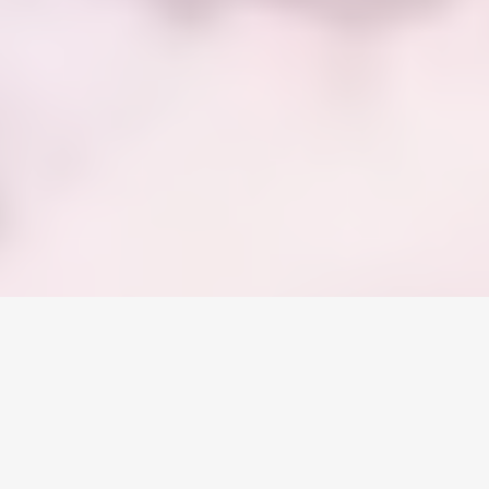
Home
/
Fortnite
/
Accounts
Měna
Účty