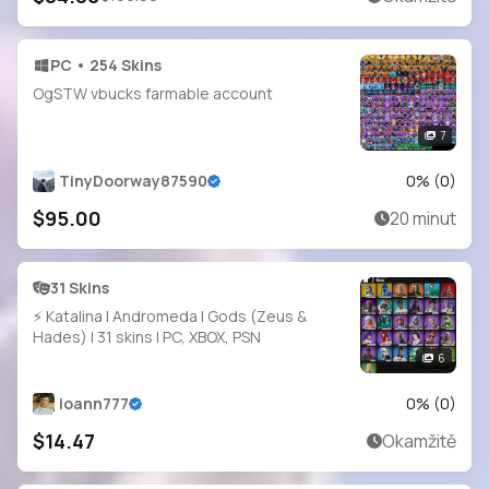
PC • 254 Skins
OgSTW vbucks farmable account
7
TinyDoorway87590
0
% (
0
)
$95.00
20 minut
31 Skins
⚡ Katalina | Andromeda | Gods (Zeus &
Hades) | 31 skins | PC, XBOX, PSN
6
ioann777
0
% (
0
)
$14.47
Okamžitě