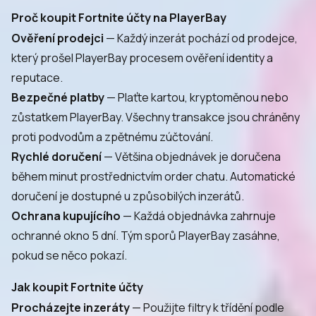
Proč koupit Fortnite účty na PlayerBay
Ověření prodejci
— Každý inzerát pochází od prodejce,
který prošel PlayerBay procesem ověření identity a
reputace.
Bezpečné platby
— Plaťte kartou, kryptoměnou nebo
zůstatkem PlayerBay. Všechny transakce jsou chráněny
proti podvodům a zpětnému zúčtování.
Rychlé doručení
— Většina objednávek je doručena
během minut prostřednictvím order chatu. Automatické
doručení je dostupné u způsobilých inzerátů.
Ochrana kupujícího
— Každá objednávka zahrnuje
ochranné okno 5 dní. Tým sporů PlayerBay zasáhne,
pokud se něco pokazí.
Jak koupit Fortnite účty
Procházejte inzeráty
— Použijte filtry k třídění podle