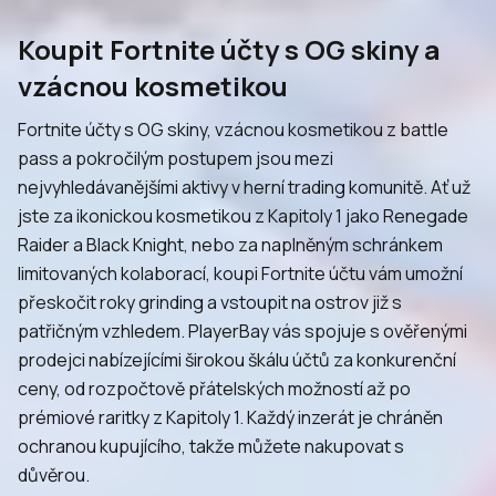
Koupit Fortnite účty s OG skiny a
vzácnou kosmetikou
Fortnite účty s OG skiny, vzácnou kosmetikou z battle
pass a pokročilým postupem jsou mezi
nejvyhledávanějšími aktivy v herní trading komunitě. Ať už
jste za ikonickou kosmetikou z Kapitoly 1 jako Renegade
Raider a Black Knight, nebo za naplněným schránkem
limitovaných kolaborací, koupi Fortnite účtu vám umožní
přeskočit roky grinding a vstoupit na ostrov již s
patřičným vzhledem. PlayerBay vás spojuje s ověřenými
prodejci nabízejícími širokou škálu účtů za konkurenční
ceny, od rozpočtově přátelských možností až po
prémiové raritky z Kapitoly 1. Každý inzerát je chráněn
ochranou kupujícího, takže můžete nakupovat s
důvěrou.