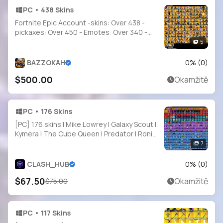
PC • 438 Skins
Fortnite Epic Account -skins: Over 438 -
pickaxes: Over 450 - Emotes: Over 340 -
Level 310 - instant Delivey
5
BAZZOKAH
0
% (
0
)
$500.00
Okamžitě
PC • 176 Skins
[PC] 176 skins | Mike Lowrey | Galaxy Scout |
Kymera | The Cube Queen | Predator | Ronin
| Torin | The Origin | The Foundation |
7
Menace | 150 VB
CLASH_HUB
0
% (
0
)
$67.50
Okamžitě
$75.00
PC • 117 Skins