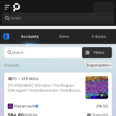
Hledat...
Accounts
Items
V-Bucks
Search...
Filters
9
results
Doporučeno
PC • 259 Skins
[PC/PSN/XBOX] 259 skins | The Reaper |
Elite Agent | Gold Meowscles | Gold Brutus |
Gold Midas | Grind | Reflex | Rogue Agent |
7
Clutch | Sentinel | 2200 VB
Playervault
0
% (
0
)
$84.80
Okamžitě
$106.00