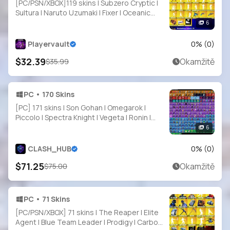
[PC/PSN/XBOX]119 skins | Subzero Cryptic |
Sultura | Naruto Uzumaki | Fixer | Oceanic
Camouflage | ON | STAGE 8 | STAGE 4 | Zero
6
Point Menace | 650 VB
Playervault
0
% (
0
)
$32.39
Okamžitě
$35.99
PC • 170 Skins
[PC] 171 skins | Son Gohan | Omegarok |
Piccolo | Spectra Knight | Vegeta | Ronin |
Mizuki | The Origin | The Foundation |
6
Paradigm (Reality-659) | 600 VB
CLASH_HUB
0
% (
0
)
$71.25
Okamžitě
$75.00
PC • 71 Skins
[PC/PSN/XBOX] 71 skins | The Reaper | Elite
Agent | Blue Team Leader | Prodigy | Carbon