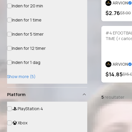
ARVION
Inden for 20 min
$2.76
$3.00
Inden for 1 time
#4 EFOOTBAL
Inden for 5 timer
TIME ( r car
Inden for 12 timer
Inden for 1 dag
ARVION
$14.85
$15.
Show more (5)
Platform
5
resultater
PlayStation 4
Xbox