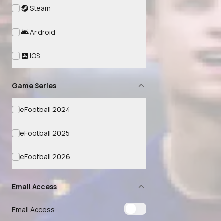
Steam
Android
iOS
Game Series
eFootball 2024
eFootball 2025
eFootball 2026
Email Access
Email Access