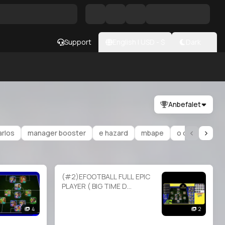
Support
English
|
USD
- $
Dark
Anbefalet
arlos
manager booster
e hazard
mbape
o demebele
(#2)EFOOTBALL FULL EPIC
PLAYER ( BIG TIME D
BECKAM f rijkaard f lampard)
4
2