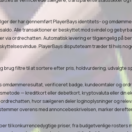
øttes af verificerede sælgere, transparente statistikker og 
lger der har gennemført PlayerBays identitets- og omdøm
-saldo. Alle transaktioner er beskyttet mod svindel og gebyrb
ter via ordrechatten. Automatisk levering er tilgængelig på b
kyttelsesvindue. PlayerBays disputeteam træder til hvis noge
 filtre til at sortere efter pris, holdvurdering, udvalgte spi
mdømmeresultat, verificeret badge, kundeomtaler og ordrefu
ngsmetode — kreditkort eller debetkort, kryptovaluta eller din
rdrechatten, hvor sælgeren deler loginoplysninger og releva
et stemmer overens med annoncebeskrivelsen, marker derefter 
toer til konkurrencedygtige priser, fra budgetvenlige roster