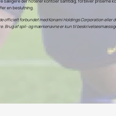
re sælgere der noterer kontoer samtidig, forbliver priserne
fer en beslutning.
åde officielt forbundet med Konami Holdings Corporation eller 
e. Brug af spil- og mærkenavne er kun til beskrivelsesmæssig