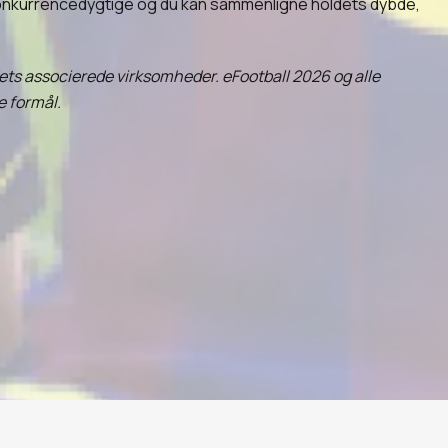
 konkurrencedygtige og du kan sammenligne holdets dybde,
dets associerede virksomheder. eFootball 2026 og alle
e formål.