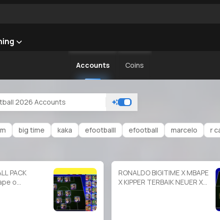
ning
Accounts
Coins
am
big time
kaka
efootballl
efootball
marcelo
r c
LL PACK
RONALDO BIGITIME X MBAPE
ape o
X KIPPER TERBAIK NEUER X
NEYMAR X 6 MANAGER
BOOSTER