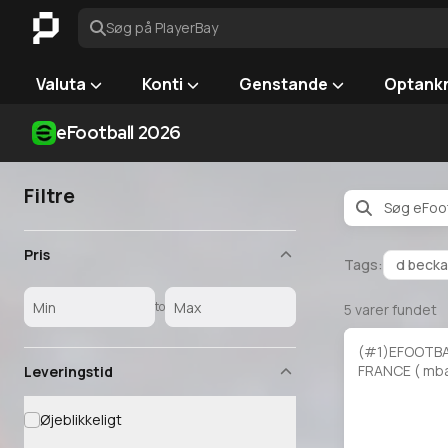
Søg på PlayerBay
Valuta
Konti
Genstande
Optank
eFootball 2026
Filtre
Pris
Tags:
d beck
to
5
varer fundet
(#1)EFOOTBA
FRANCE ( mb
Leveringstid
dembele)
Øjeblikkeligt