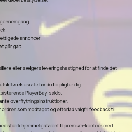
reel køberbeskyttelse.
megennemgang.
ack.
erettigede annoncer.
t går galt.
llere eller sælgers leveringshastighed for at finde det
ldførelsesrate før du forpligter dig.
 eksisterende PlayerBay-saldo.
nte overflytningsinstruktioner.
ordren som modtaget og efterlad valgfri feedback til
s med stærk hjemmeligatalent til premium-kontoer med