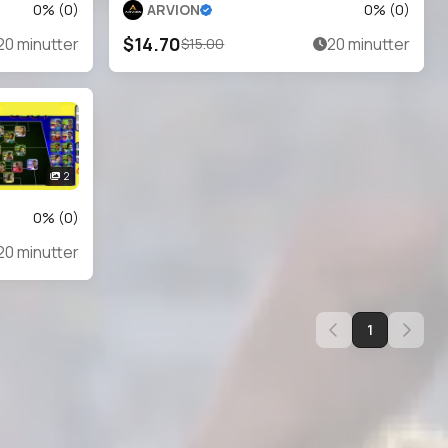
0
% (
0
)
ARVION
0
% (
0
)
$14.70
20 minutter
20 minutter
$15.00
2
0
% (
0
)
20 minutter
1