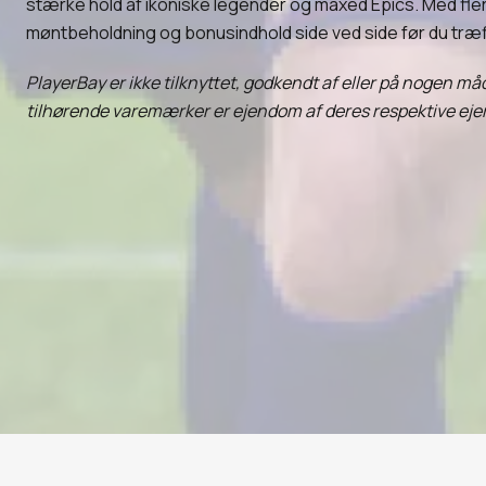
stærke hold af ikoniske legender og maxed Epics. Med fle
møntbeholdning og bonusindhold side ved side før du træf
PlayerBay er ikke tilknyttet, godkendt af eller på nogen m
tilhørende varemærker er ejendom af deres respektive ejer