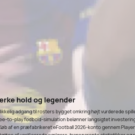
ærke hold og legender
likkelig adgang til rosters bygget omkring højt vurderede spil
ee-to-play fodbold-simulation belønner langsigtet investering 
Køb af en præfabrikeret eFootball 2026-konto gennem PlayerB