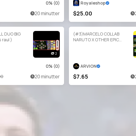
0
% (
0
)
Royaleshop
$25.00
20 minutter
L DUO BIG
(#3)MARCELO COLLAB
los raul )
NARUTO X OTHER EPIC
[KAKA NEYMAR KOKCU]
2
0
% (
0
)
ARVION
$7.65
20 minutter
00