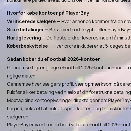
konkurrere på det niveau du ønsker. Hver annonce underst
Hvorfor købe kontoer på PlayerBay
Verificerede sælgere
— Hver annonce kommer fra en sæ
Sikre betalinger
— Betal med kort, krypto eller PlayerBay
Hurtig levering
— De fleste ordrer leveres inden få minut
Køberbeskyttelse
— Hver ordre inkluderer et 5-dages bes
Sådan køber du eFootball 2026-kontoer
Gennemse tilgængelige eFootball 2026-kontoannoncer og brug
rigtige match.
Gennemse hver sælgers profil, vær opmærksom på deres o
Fuldfør sikker betaling ved hjælp af din foretrukne betali
Modtag dine kontooplysninger direkte gennem PlayerBay-o
Log ind, bekræft at holdet, spillerkortene og fremskridt
sælgeren.
PlayerBay er vært for en bred vifte af eFootball 2026-kon