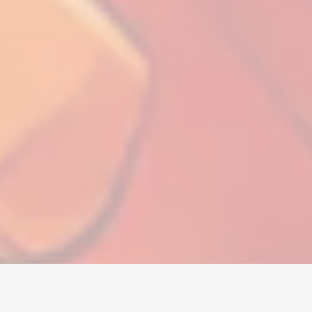
Home
/
All Star Tower Defense X
/
Accounts