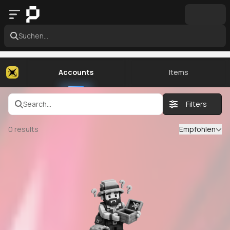
Suchen...
Accounts
Items
Search...
Filters
0
results
Empfohlen