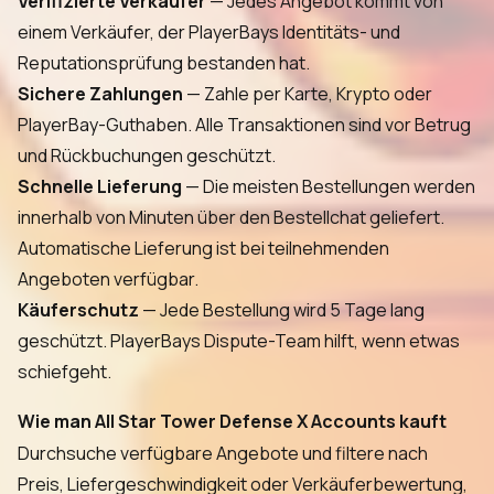
Verifizierte Verkäufer
— Jedes Angebot kommt von
einem Verkäufer, der PlayerBays Identitäts- und
Reputationsprüfung bestanden hat.
Sichere Zahlungen
— Zahle per Karte, Krypto oder
PlayerBay-Guthaben. Alle Transaktionen sind vor Betrug
und Rückbuchungen geschützt.
Schnelle Lieferung
— Die meisten Bestellungen werden
innerhalb von Minuten über den Bestellchat geliefert.
Automatische Lieferung ist bei teilnehmenden
Angeboten verfügbar.
Käuferschutz
— Jede Bestellung wird 5 Tage lang
geschützt. PlayerBays Dispute-Team hilft, wenn etwas
schiefgeht.
Wie man All Star Tower Defense X Accounts kauft
Durchsuche verfügbare Angebote und filtere nach
Preis, Liefergeschwindigkeit oder Verkäuferbewertung,