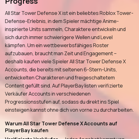
Progress
All Star Tower Defense X ist ein beliebtes Roblox Tower-
Defense-Erlebnis, in dem Spieler mächtige Anime-
inspirierte Units sammeln, Charaktere entwickeln und
sich durch immer schwierigere Wellen und Level
kämpfen. Um ein wettbewerbsfähiges Roster
aufzubauen, braucht man Zeit und Engagement –
deshalb kaufen viele Spieler All Star Tower Defense X
Accounts, die bereits mit seltenen 6-Stern-Units,
entwickelten Charakteren und freigeschaltetem
Content gefüllt sind. Auf PlayerBay listen verifizierte
Verkäufer Accounts in verschiedenen
Progressionsstufen auf, sodass du direkt ins Spiel
einsteigen kannst ohne dich von vorne zu durcharbeiten.
Warum All Star Tower Defense X Accounts auf
PlayerBay kaufen