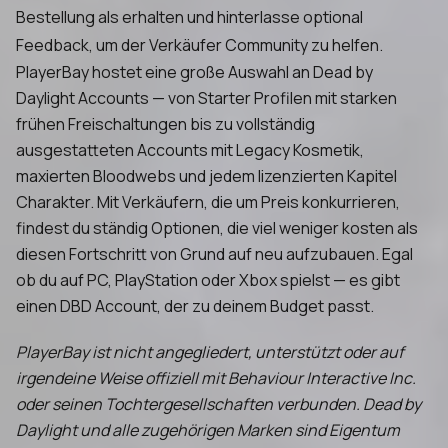
Bestellung als erhalten und hinterlasse optional
Feedback, um der Verkäufer Community zu helfen.
PlayerBay hostet eine große Auswahl an Dead by
Daylight Accounts — von Starter Profilen mit starken
frühen Freischaltungen bis zu vollständig
ausgestatteten Accounts mit Legacy Kosmetik,
maxierten Bloodwebs und jedem lizenzierten Kapitel
Charakter. Mit Verkäufern, die um Preis konkurrieren,
findest du ständig Optionen, die viel weniger kosten als
diesen Fortschritt von Grund auf neu aufzubauen. Egal
ob du auf PC, PlayStation oder Xbox spielst — es gibt
einen DBD Account, der zu deinem Budget passt.
PlayerBay ist nicht angegliedert, unterstützt oder auf
irgendeine Weise offiziell mit Behaviour Interactive Inc.
oder seinen Tochtergesellschaften verbunden. Dead by
Daylight und alle zugehörigen Marken sind Eigentum