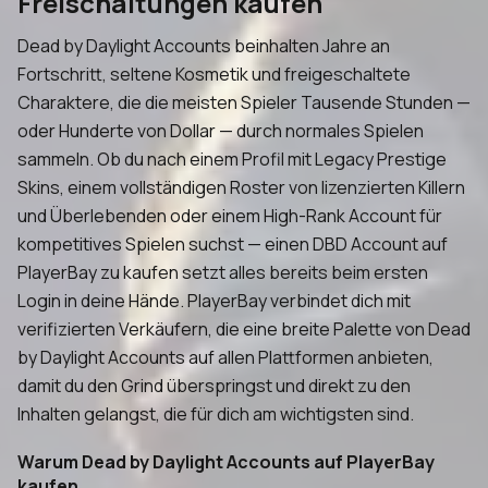
Freischaltungen kaufen
Dead by Daylight Accounts beinhalten Jahre an
Fortschritt, seltene Kosmetik und freigeschaltete
Charaktere, die die meisten Spieler Tausende Stunden —
oder Hunderte von Dollar — durch normales Spielen
sammeln. Ob du nach einem Profil mit Legacy Prestige
Skins, einem vollständigen Roster von lizenzierten Killern
und Überlebenden oder einem High-Rank Account für
kompetitives Spielen suchst — einen DBD Account auf
PlayerBay zu kaufen setzt alles bereits beim ersten
Login in deine Hände. PlayerBay verbindet dich mit
verifizierten Verkäufern, die eine breite Palette von Dead
by Daylight Accounts auf allen Plattformen anbieten,
damit du den Grind überspringst und direkt zu den
Inhalten gelangst, die für dich am wichtigsten sind.
Warum Dead by Daylight Accounts auf PlayerBay
kaufen