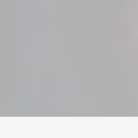
Home
/
Dead By Daylight
/
Accounts