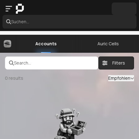
Suchen...
Accounts
Auric Cells
Search...
Filters
0
results
Empfohlen