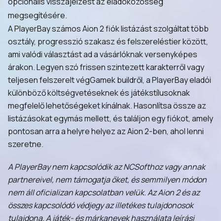
opcionális visszajelzést az eladóközösség
megsegítésére.
A PlayerBay számos Aion 2 fiók listázást szolgáltat több
osztály, progresszió szakasz és felszereléstier között,
ami valódi választást ad a vásárlóknak versenyképes
árakon. Legyen szó frissen szintezett karakterről vagy
teljesen felszerelt végGamek buildről, a PlayerBay eladói
különböző költségvetéseknek és játékstílusoknak
megfelelő lehetőségeket kínálnak. Hasonlítsa össze az
listázásokat egymás mellett, és találjon egy fiókot, amely
pontosan arra a helyre helyez az Aion 2-ben, ahol lenni
szeretne.
A PlayerBay nem kapcsolódik az NCSofthoz vagy annak
partnereivel, nem támogatja őket, és semmilyen módon
nem áll oficializan kapcsolatban velük. Az Aion 2 és az
összes kapcsolódó védjegy az illetékes tulajdonosok
tulajdona. A játék- és márkanevek használata leírási