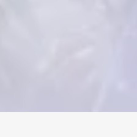
Home
/
Aion 2
/
Accounts