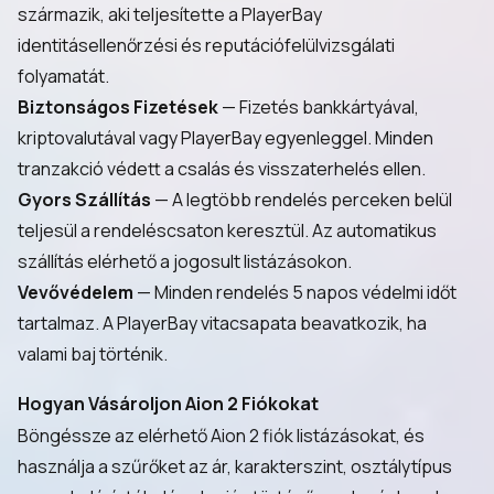
származik, aki teljesítette a PlayerBay
identitásellenőrzési és reputációfelülvizsgálati
folyamatát.
Biztonságos Fizetések
— Fizetés bankkártyával,
kriptovalutával vagy PlayerBay egyenleggel. Minden
tranzakció védett a csalás és visszaterhelés ellen.
Gyors Szállítás
— A legtöbb rendelés perceken belül
teljesül a rendeléscsaton keresztül. Az automatikus
szállítás elérhető a jogosult listázásokon.
Vevővédelem
— Minden rendelés 5 napos védelmi időt
tartalmaz. A PlayerBay vitacsapata beavatkozik, ha
valami baj történik.
Hogyan Vásároljon Aion 2 Fiókokat
Böngéssze az elérhető Aion 2 fiók listázásokat, és
használja a szűrőket az ár, karakterszint, osztálytípus