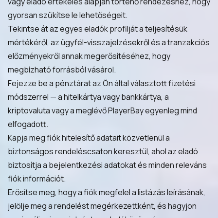
vagy eladó értékelés alapján történő rendezéshez, hogy
gyorsan szűkítse le lehetőségeit.
Tekintse át az egyes eladók profilját a teljesítésük
mértékéről, az ügyfél-visszajelzésekről és a tranzakciós
előzményekről annak megerősítéséhez, hogy
megbízható forrásból vásárol.
Fejezze be a pénztárat az Ön által választott fizetési
módszerrel — a hitelkártya vagy bankkártya, a
kriptovaluta vagy a meglévő PlayerBay egyenleg mind
elfogadott.
Kapja meg fiók hitelesítő adatait közvetlenül a
biztonságos rendeléscsaton keresztül, ahol az eladó
biztosítja a bejelentkezési adatokat és minden releváns
fiók információt.
Erősítse meg, hogy a fiók megfelel a listázás leírásának,
jelölje meg a rendelést megérkezettként, és hagyjon