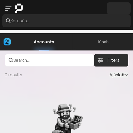
Keresés...
Accounts
Kinah
Search...
Filters
0
results
Ajánlott