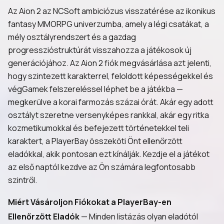
Az Aion 2 az NCSoft ambiciózus visszatérése az ikonikus
fantasy MMORPG univerzumba, amely a légi csatákat, a
mély osztályrendszert és a gazdag
progresszióstruktúrát visszahozza a játékosok új
generációjához. Az Aion 2 fiók megvásárlása azt jelenti,
hogy szintezett karakterrel, feloldott képességekkel és
végGamek felszereléssel léphet be a játékba —
megkerülve a korai farmozás százai órát. Akár egy adott
osztályt szeretne versenyképes rankkal, akár egy ritka
kozmetikumokkal és befejezett történetekkel teli
karaktert, a PlayerBay összeköti Önt ellenőrzött
eladókkal, akik pontosan ezt kínálják. Kezdje el a játékot
az első naptól kezdve az Ön számára legfontosabb
szintről.
Miért Vásároljon Fiókokat a PlayerBay-en
Ellenőrzött Eladók
— Minden listázás olyan eladótól