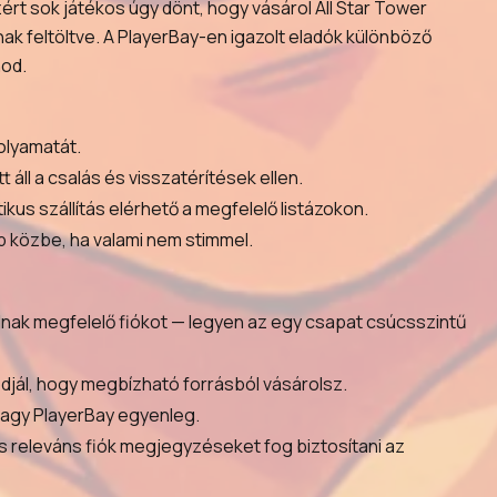
ért sok játékos úgy dönt, hogy vásárol All Star Tower
nak feltöltve. A PlayerBay-en igazolt eladók különböző
nod.
folyamatát.
áll a csalás és visszatérítések ellen.
us szállítás elérhető a megfelelő listázokon.
p közbe, ha valami nem stimmel.
odnak megfelelő fiókot — legyen az egy csapat csúcsszintű
djál, hogy megbízható forrásból vásárolsz.
 vagy PlayerBay egyenleg.
és releváns fiók megjegyzéseket fog biztosítani az