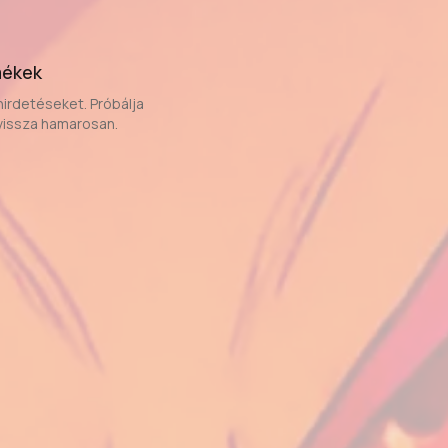
mékek
hirdetéseket. Próbálja
vissza hamarosan.