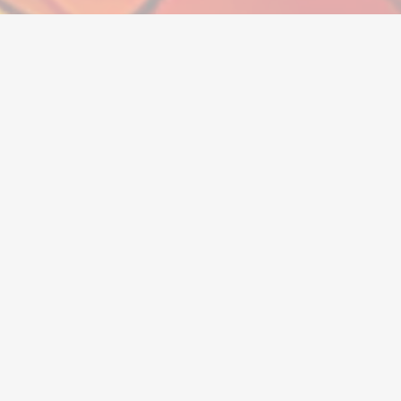
Valuta
Fiókok
Tárgyak
Feltöltések
Vállalat
Jogi információk
Súgóközpont
Szolgáltatási
feltételek
Nyereményjátékok
any
Adatvédelmi
Affiliate program
irányelvek
Kezdj el eladni