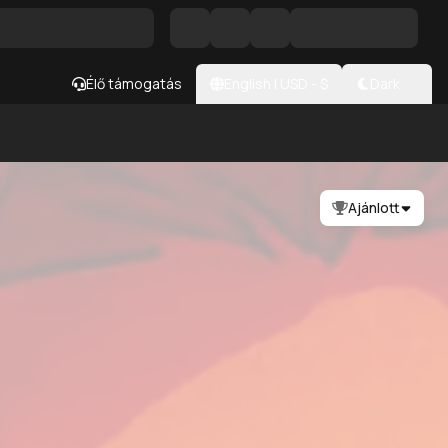
Élő támogatás
English
|
USD
- $
Dark
Ajánlott