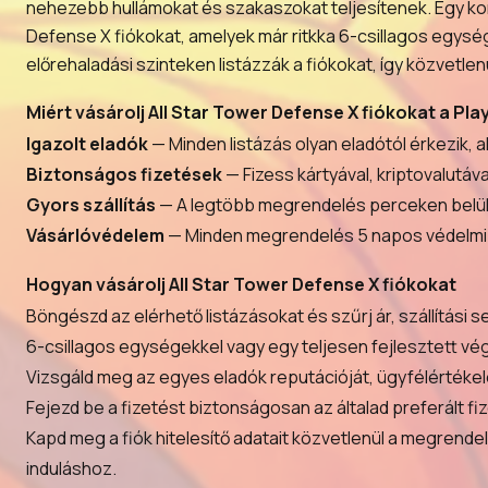
nehezebb hullámokat és szakaszokat teljesítenek. Egy komp
Defense X fiókokat, amelyek már ritkka 6-csillagos egysége
előrehaladási szinteken listázzák a fiókokat, így közvetlen
Miért vásárolj All Star Tower Defense X fiókokat a Pl
Igazolt eladók
— Minden listázás olyan eladótól érkezik, a
Biztonságos fizetések
— Fizess kártyával, kriptovalutáv
Gyors szállítás
— A legtöbb megrendelés perceken belül ke
Vásárlóvédelem
— Minden megrendelés 5 napos védelmi id
Hogyan vásárolj All Star Tower Defense X fiókokat
Böngészd az elérhető listázásokat és szűrj ár, szállítási
6-csillagos egységekkel vagy egy teljesen fejlesztett végj
Vizsgáld meg az egyes eladók reputációját, ügyfélértéke
Fejezd be a fizetést biztonságosan az általad preferált fi
Kapd meg a fiók hitelesítő adatait közvetlenül a megrende
induláshoz.