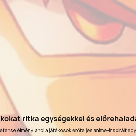
ókokat ritka egységekkel és előrehalad
fense élmény, ahol a játékosok erőteljes anime-inspirált eg