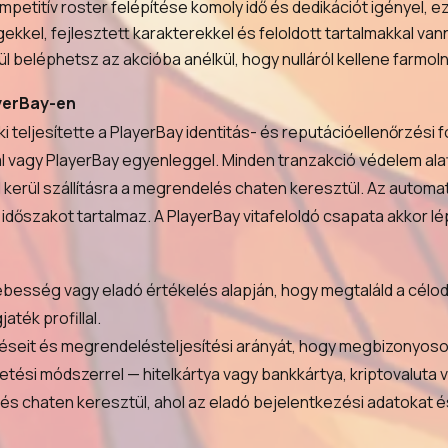
etitív roster felépítése komoly idő és dedikációt igényel, ez
kkel, fejlesztett karakterekkel és feloldott tartalmakkal van
ül beléphetsz az akcióba anélkül, hogy nulláról kellene farmol
ayerBay-en
ki teljesítette a PlayerBay identitás- és reputációellenőrzési 
al vagy PlayerBay egyenleggel. Minden tranzakció védelem alatt 
rül szállításra a megrendelés chaten keresztül. Az automatik
őszakot tartalmaz. A PlayerBay vitafeloldó csapata akkor lé
 sebesség vagy eladó értékelés alapján, hogy megtaláld a cél
aték profillal.
léseit és megrendelésteljesítési arányát, hogy megbizonyoso
zetési módszerrel — hitelkártya vagy bankkártya, kriptovaluta
lés chaten keresztül, ahol az eladó bejelentkezési adatokat 