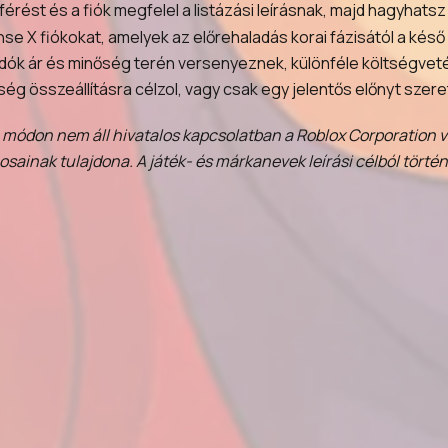
érést és a fiók megfelel a listázási leírásnak, majd hagyhats
se X fiókokat, amelyek az előrehaladás korai fázisától a késő 
eladók ár és minőség terén versenyeznek, különféle költségve
ség összeállításra célzol, vagy csak egy jelentős előnyt szeret
ódon nem áll hivatalos kapcsolatban a Roblox Corporation vag
sainak tulajdona. A játék- és márkanevek leírási célból törté