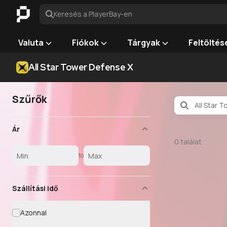
Keresés a PlayerBay-en
Valuta
Fiókok
Tárgyak
Feltöltés
All Star Tower Defense X
Szűrők
Ár
0
találat
to
Szállítási idő
Azonnal