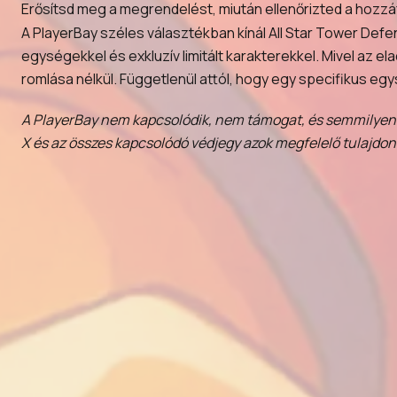
Erősítsd meg a megrendelést, miután ellenőrizted a hozzáf
A PlayerBay széles választékban kínál All Star Tower Defen
egységekkel és exkluzív limitált karakterekkel. Mivel az 
romlása nélkül. Függetlenül attól, hogy egy specifikus egy
A PlayerBay nem kapcsolódik, nem támogat, és semmilyen m
X és az összes kapcsolódó védjegy azok megfelelő tulajdono