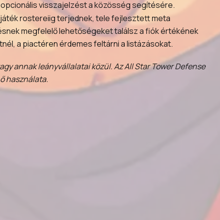
z opcionális visszajelzést a közösség segítésére.
játék rostereiig terjednek, tele fejlesztett meta
tésnek megfelelő lehetőségeket találsz a fiók értékének
nél, a piactéren érdemes feltárni a listázásokat.
y annak leányvállalatai közül. Az All Star Tower Defense
nő használata.