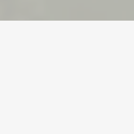
Home
/
Dreadmyst
/
Gold
Valuta
Fiókok
Tárgyak
Feltöltések
A Megbízható Játékos Piactere