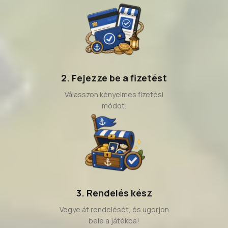
2. Fejezze be a fizetést
Válasszon kényelmes fizetési
módot.
3. Rendelés kész
Vegye át rendelését, és ugorjon
bele a játékba!