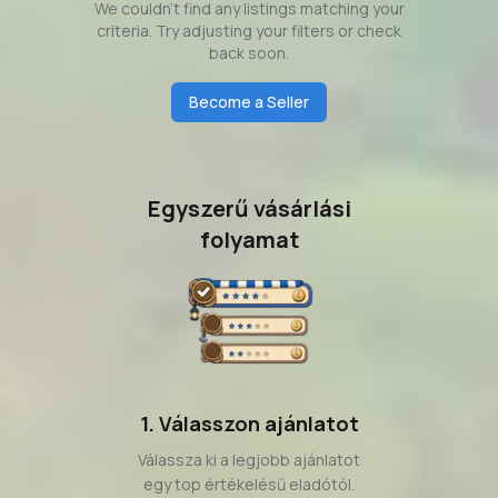
We couldn't find any listings matching your
criteria. Try adjusting your filters or check
back soon.
Become a Seller
Egyszerű vásárlási
folyamat
1. Válasszon ajánlatot
Válassza ki a legjobb ajánlatot
egy top értékelésű eladótól.