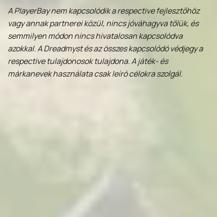
A PlayerBay nem kapcsolódik a respective fejlesztőhöz
vagy annak partnerei közül, nincs jóváhagyva tőlük, és
semmilyen módon nincs hivatalosan kapcsolódva
azokkal. A Dreadmyst és az összes kapcsolódó védjegy a
respective tulajdonosok tulajdona. A játék- és
márkanevek használata csak leíró célokra szolgál.