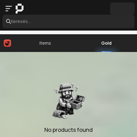
Keresés...
Items
Gold
No products found