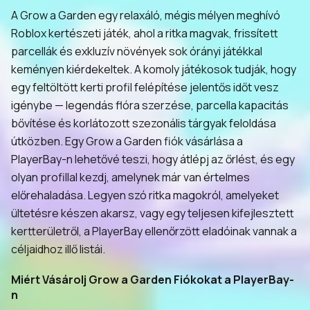
A Grow a Garden egy relaxáló, mégis mélyen meghívó
Roblox kertészeti játék, ahol a ritka magvak, frissített
parcellák és exkluzív növények sok órányi játékkal
keményen kiérdekeltek. A komoly játékosok tudják, hogy
egy feltöltött kerti profil felépítése jelentős időt vesz
igénybe — legendás flóra szerzése, parcella kapacitás
bővítése és korlátozott szezonális tárgyak feloldása
útközben. Egy Grow a Garden fiók vásárlása a
PlayerBay-n lehetővé teszi, hogy átlépj az őrlést, és egy
olyan profillal kezdj, amelynek már van értelmes
előrehaladása. Legyen szó ritka magokról, amelyeket
ültetésre készen akarsz, vagy egy teljesen kifejlesztett
kertterületről, a PlayerBay ellenőrzött eladóinak vannak a
céljaidhoz illő listái.
Miért Vásárolj Grow a Garden Fiókokat a PlayerBay-
n