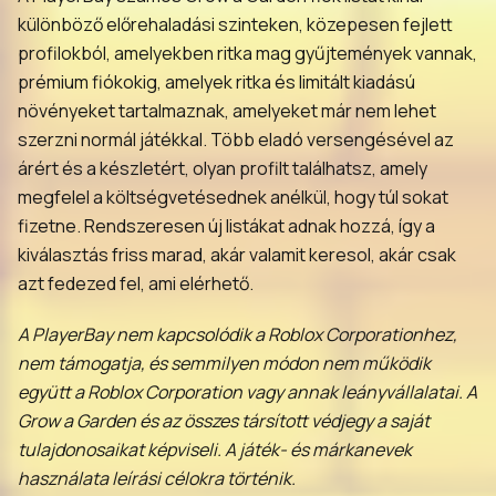
különböző előrehaladási szinteken, közepesen fejlett
profilokból, amelyekben ritka mag gyűjtemények vannak,
prémium fiókokig, amelyek ritka és limitált kiadású
növényeket tartalmaznak, amelyeket már nem lehet
szerzni normál játékkal. Több eladó versengésével az
árért és a készletért, olyan profilt találhatsz, amely
megfelel a költségvetésednek anélkül, hogy túl sokat
fizetne. Rendszeresen új listákat adnak hozzá, így a
kiválasztás friss marad, akár valamit keresol, akár csak
azt fedezed fel, ami elérhető.
A PlayerBay nem kapcsolódik a Roblox Corporationhez,
nem támogatja, és semmilyen módon nem működik
együtt a Roblox Corporation vagy annak leányvállalatai. A
Grow a Garden és az összes társított védjegy a saját
tulajdonosaikat képviseli. A játék- és márkanevek
használata leírási célokra történik.