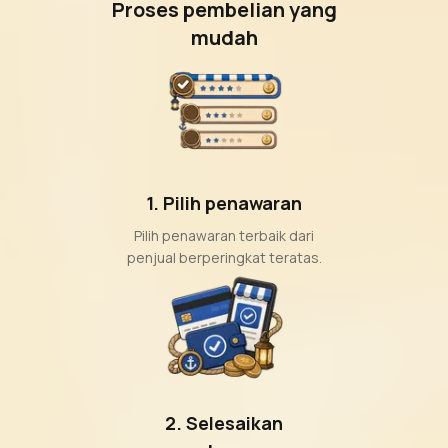
Proses pembelian yang
mudah
1. Pilih penawaran
Pilih penawaran terbaik dari
penjual berperingkat teratas.
2. Selesaikan