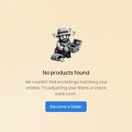
No products found
We couldn't find any listings matching your
criteria. Try adjusting your filters or check
back soon.
Become a Seller