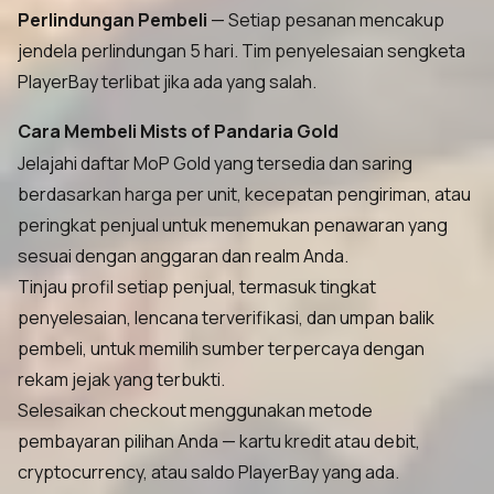
Perlindungan Pembeli
— Setiap pesanan mencakup
jendela perlindungan 5 hari. Tim penyelesaian sengketa
PlayerBay terlibat jika ada yang salah.
Cara Membeli Mists of Pandaria Gold
Jelajahi daftar MoP Gold yang tersedia dan saring
berdasarkan harga per unit, kecepatan pengiriman, atau
peringkat penjual untuk menemukan penawaran yang
sesuai dengan anggaran dan realm Anda.
Tinjau profil setiap penjual, termasuk tingkat
penyelesaian, lencana terverifikasi, dan umpan balik
pembeli, untuk memilih sumber terpercaya dengan
rekam jejak yang terbukti.
Selesaikan checkout menggunakan metode
pembayaran pilihan Anda — kartu kredit atau debit,
cryptocurrency, atau saldo PlayerBay yang ada.