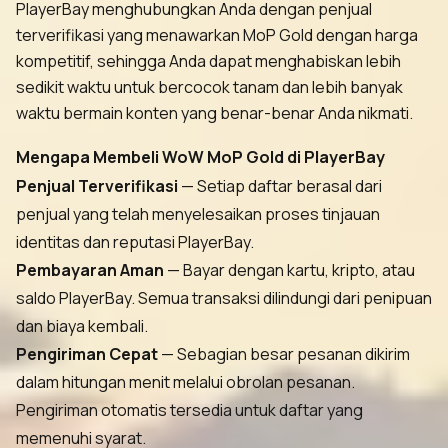
PlayerBay menghubungkan Anda dengan penjual
terverifikasi yang menawarkan MoP Gold dengan harga
kompetitif, sehingga Anda dapat menghabiskan lebih
sedikit waktu untuk bercocok tanam dan lebih banyak
waktu bermain konten yang benar-benar Anda nikmati.
Mengapa Membeli WoW MoP Gold di PlayerBay
Penjual Terverifikasi
— Setiap daftar berasal dari
penjual yang telah menyelesaikan proses tinjauan
identitas dan reputasi PlayerBay.
Pembayaran Aman
— Bayar dengan kartu, kripto, atau
saldo PlayerBay. Semua transaksi dilindungi dari penipuan
dan biaya kembali.
Pengiriman Cepat
— Sebagian besar pesanan dikirim
dalam hitungan menit melalui obrolan pesanan.
Pengiriman otomatis tersedia untuk daftar yang
memenuhi syarat.