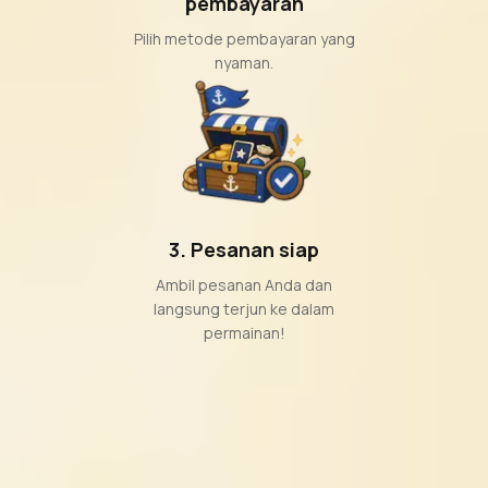
pembayaran
Pilih metode pembayaran yang
nyaman.
3. Pesanan siap
Ambil pesanan Anda dan
langsung terjun ke dalam
permainan!