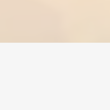
Home
/
WoW Mists of Pandaria
/
Gold
Mata Uang
Akun
Item
Isi Ulang