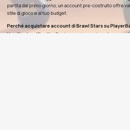
partita dal primo giorno, un account pre-costruito offre va
stile di gioco e al tuo budget.
Perché acquistare account di Brawl Stars su PlayerB
Venditori verificati
— Ogni annuncio proviene da un vendito
Pagamenti sicuri
— Paga con carta, criptovaluta o saldo P
Consegna rapida
— La maggior parte degli ordini viene co
Protezione dell'acquirente
— Ogni ordine include una fine
Come acquistare account di Brawl Stars
Sfoglia gli annunci disponibili di account di Brawl Stars e 
Esamina il profilo di ogni venditore, incluso il punteggio di 
Completa il checkout in modo sicuro utilizzando il tuo met
Ricevi le credenziali del tuo account direttamente tramite 
l'acquisto.
Accedi, conferma che tutto corrisponda alla descrizione de
PlayerBay ospita un'ampia selezione di account di Brawl St