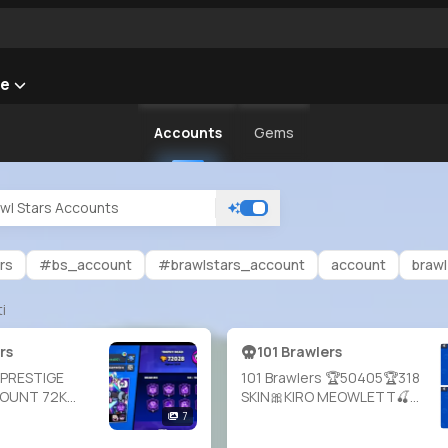
he
Accounts
Gems
rs
#bs_account
#brawlstars_account
account
brawl
ti
rs
101 Brawlers
 PRESTIGE
101 Brawlers 🏆50405🏆318
OUNT 72K
SKIN🎀KIRO MEOWLETT🍒
3 BRAWLERS🎉
DUSTIN NITA🧁UNO
7
EL🎉50
CHESTER⚔️59-11 LVL⚔️