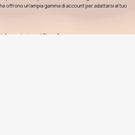
 che offrono un'ampia gamma di account per adattarsi al tuo
della reputazione di PlayerBay.
di addebiti.
gna automatica è disponibile su annunci idonei.
troversie di PlayerBay interviene se qualcosa va male.
zione del venditore per trovare la soluzione giusta.
so di completamento degli ordini prima di impegnarti.
aluta o saldo PlayerBay esistente.
cio lo supporta — tipicamente in pochi minuti dopo
ia un feedback facoltativo al venditore.
rmazioni solide a profili completamente massimizzati