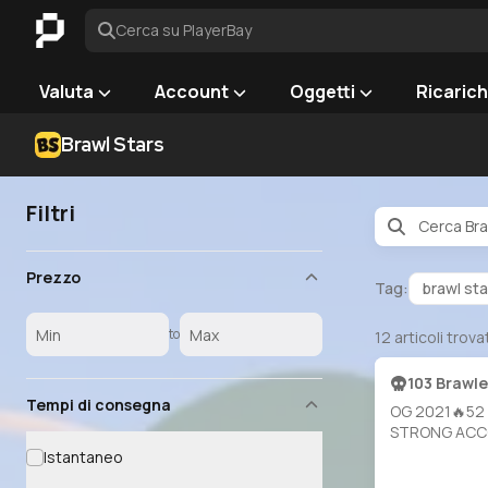
Cerca su PlayerBay
Valuta
Account
Oggetti
Ricaric
Brawl Stars
Filtri
Prezzo
Tag:
brawl sta
to
12
articoli trova
103 Brawle
Tempi di consegna
OG 2021🔥52
STRONG ACC
TROPHY 🎉10
Istantaneo
70 POWERLEV