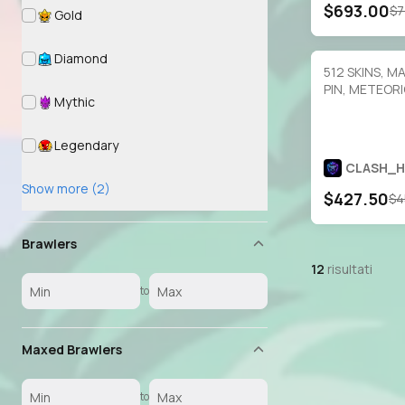
$693.00
$7
Gold
Diamond
512 SKINS, 
PIN, METEORI
Mythic
- 8.8K+ , 90.
PRESTIGE, 75
HYPER, 101 B
Legendary
BUFFIES, 1500
CLASH_
Show more (2)
$427.50
$4
Brawlers
12
risultati
to
Maxed Brawlers
to