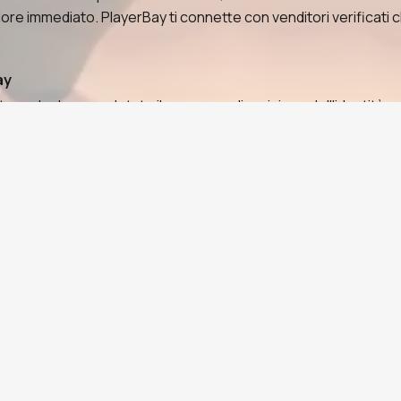
lore immediato. PlayerBay ti connette con venditori verificati
ay
re che ha completato il processo di revisione dell'identità e 
layerBay. Tutte le transazioni sono protette da frodi e storno 
nsegnata in pochi minuti tramite la chat degli ordini. La conse
stra di protezione di 5 giorni. Il team di risoluzione delle con
filtra per prezzo, conteggio trofei, formazione Brawler o valuta
reputazione, il badge verificato, il feedback dei clienti e il tas
odo di pagamento preferito — carta di credito o debito, criptov
la chat degli ordini, o tramite consegna automatica se l'annun
ll'annuncio, quindi contrassegna l'ordine come ricevuto e lasc
ars a prezzi competitivi, che vanno da account iniziali con fo