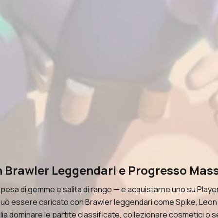
n Brawler Leggendari e Progresso Mas
 spesa di gemme e salita di rango — e acquistarne uno su Player
uò essere caricato con Brawler leggendari come Spike, Leon e S
voglia dominare le partite classificate, collezionare cosmetici 