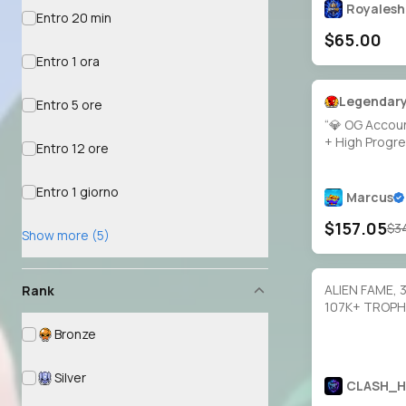
HYPERCHARG
Royales
Entro 20 min
SKIN 379🎉
$65.00
Entro 1 ora
Entro 5 ore
“💎 OG Accoun
+ High Progre
Entro 12 ore
Entro 1 giorno
Marcus
$157.05
$3
Show more (5)
ALIEN FAME, 3
Rank
107K+ TROPHY
101 MAX, 458 
Bronze
BUFFIES, 105 
1.5k+ PINS, V
Silver
CLASH_