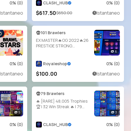
PINS, NEAR MAX TH 14, VB42
0
% (
0
)
CLASH_HUB
0
% (
0
)
$617.50
Istantaneo
Istantaneo
$650.00
101 Brawlers
EX MASTER🔥OG 2022🔥26
PRESTIGE STRONG
ACCOUNT 71K TROPHY 🔥
6
44 POWERLEVEL🎉38
HYPERCHARGER 🎉TOTAL
0
% (
0
)
Royaleshop
0
% (
0
)
SKIN 282🎉
$100.00
Istantaneo
Istantaneo
79 Brawlers
🔥 [RARE] 48,005 Trophies
🏆 | 32 Win Streak 🔥 | 79
Brawlers 🎯 | Max Power 10
5
3
💥 | Level 194 ⭐️ | Mythic
Skins 🎭 | Instant Delivery 🚀
0
% (
0
)
CLASH_HUB
0
% (
0
)