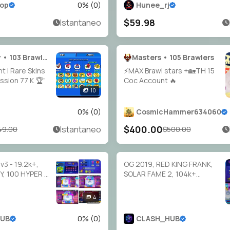
ER 🎉TOTAL
hop
0
% (
0
)
Hunee_rj
$59.98
Istantaneo
Legendary • 103 Brawlers
Masters • 105 Brawlers
t | Rare Skins
⚡MAX Brawl stars +🏡TH 15
ssion 77 K 🏆”
Coc Account 🔥
10
0
% (
0
)
CosmicHammer634060
$400.00
Istantaneo
49.00
$500.00
v3 - 19.2k+,
OG 2019, RED KING FRANK,
, 100 HYPER &
SOLAR FAME 2, 104k+
SKINS, 45/45
TROPHY, 95 PRESTIGE ,65
PRESTIGE,
HYPER CHARGED, 7 MAXED
4
B38
BRAWLERS, 386 OP SKINS [7
MYTHIC + 12 LEGENDARY +
HUB
0
% (
0
)
CLASH_HUB
8 HYPERCHARGED] , 1198