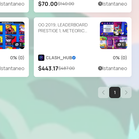
$70.00
Istantaneo
Istantaneo
$140.00
OG 2019, LEADERBOARD
PRESTIGE 1, METEORIC
FAME, 2 MATCHERINO PIN,
104k+ TROPHY, 27.3k 3v3
3
6
WINS, 101 HYPER CHARGED,
431 OP SKINS | HV382
0
% (
0
)
CLASH_HUB
0
% (
0
)
$443.17
Istantaneo
Istantaneo
$487.00
1