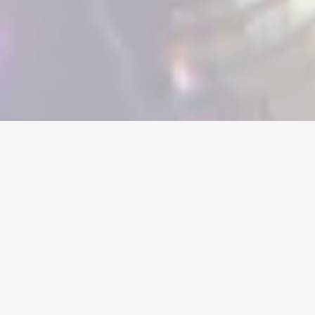
Home
/
Apex Legends
/
Accounts
Valuta
Kontoer
Gjenstander
Påfyllinger