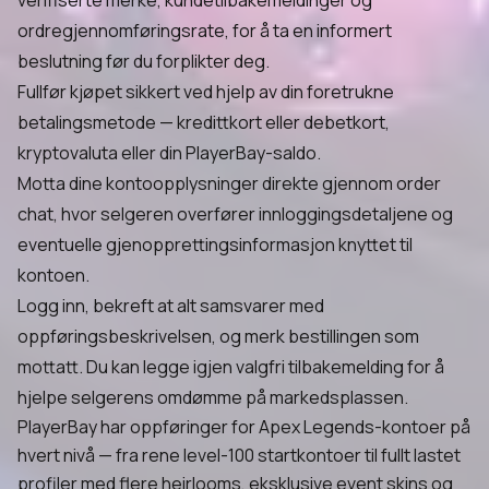
verifiserte merke, kundetilbakemeldinger og
ordregjennomføringsrate, for å ta en informert
beslutning før du forplikter deg.
Fullfør kjøpet sikkert ved hjelp av din foretrukne
betalingsmetode — kredittkort eller debetkort,
kryptovaluta eller din PlayerBay-saldo.
Motta dine kontoopplysninger direkte gjennom order
chat, hvor selgeren overfører innloggingsdetaljene og
eventuelle gjenopprettingsinformasjon knyttet til
kontoen.
Logg inn, bekreft at alt samsvarer med
oppføringsbeskrivelsen, og merk bestillingen som
mottatt. Du kan legge igjen valgfri tilbakemelding for å
hjelpe selgerens omdømme på markedsplassen.
PlayerBay har oppføringer for Apex Legends-kontoer på
hvert nivå — fra rene level-100 startkontoer til fullt lastet
profiler med flere heirlooms, eksklusive event skins og