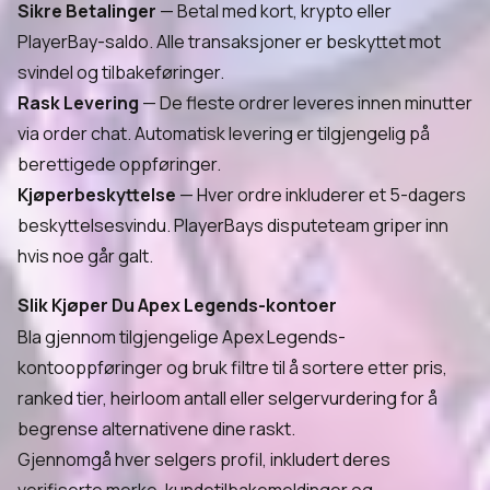
Sikre Betalinger
— Betal med kort, krypto eller
PlayerBay-saldo. Alle transaksjoner er beskyttet mot
svindel og tilbakeføringer.
Rask Levering
— De fleste ordrer leveres innen minutter
via order chat. Automatisk levering er tilgjengelig på
berettigede oppføringer.
Kjøperbeskyttelse
— Hver ordre inkluderer et 5-dagers
beskyttelsesvindu. PlayerBays disputeteam griper inn
hvis noe går galt.
Slik Kjøper Du Apex Legends-kontoer
Bla gjennom tilgjengelige Apex Legends-
kontooppføringer og bruk filtre til å sortere etter pris,
ranked tier, heirloom antall eller selgervurdering for å
begrense alternativene dine raskt.
Gjennomgå hver selgers profil, inkludert deres