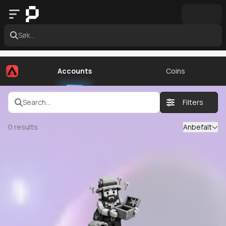
Søk...
Accounts
Coins
Search...
Filters
0
results
Anbefalt