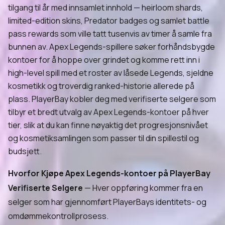
tilgang til år med innsamlet innhold — heirloom shards,
limited-edition skins, Predator badges og samlet battle
pass rewards som ville tatt tusenvis av timer å samle fra
bunnen av. Apex Legends-spillere søker forhåndsbygde
kontoer for å hoppe over grindet og komme rett inn i
high-level spill med et roster av låsede Legends, sjeldne
kosmetikk og troverdig ranked-historie allerede på
plass. PlayerBay kobler deg med verifiserte selgere som
tilbyr et bredt utvalg av Apex Legends-kontoer på hver
tier, slik at du kan finne nøyaktig det progresjonsnivået
og kosmetiksamlingen som passer til din spillestil og
budsjett.
Hvorfor Kjøpe Apex Legends-kontoer på PlayerBay
Verifiserte Selgere
— Hver oppføring kommer fra en
selger som har gjennomført PlayerBays identitets- og
omdømmekontrollprosess.