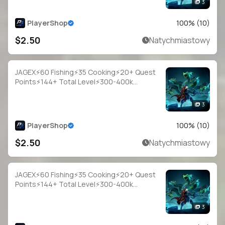
3
PlayerShop
100
% (
10
)
$2.50
Natychmiastowy
JAGEX⚡60 Fishing⚡35 Cooking⚡20+ Quest
Points⚡144+ Total Level⚡300-400k
Fish⚡Full Email Access
3
PlayerShop
100
% (
10
)
$2.50
Natychmiastowy
JAGEX⚡60 Fishing⚡35 Cooking⚡20+ Quest
Points⚡144+ Total Level⚡300-400k
Fish⚡Full Email Access
3