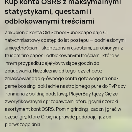
Kup konta OSRS z maksymalnymi
statystykami, questami i
odblokowanymi treściami
Zakupienie konta Old School RuneScape daje Ci
natychmiastowy dostęp do lat postępu — podniesionymi
umiejętnościami, ukończonymi questami, zarobionymi z
trudem fire capes i odblokowanymi treściami, które w
innym przypadku zajęłyby tysiące godzin do
zbudowania. Niezależnie od tego, czy chcesz
zmaksowlanego głównego konta gotowego na end-
game bossing, dokładnie nastrojonego pure do PvP czy
ironmana z solidną podstawą, PlayerBay łączy Cię ze
zweryfikowanymi sprzedawcami oferującymi szeroki
asortyment kont OSRS. Pomiń grinding i zacznij grać w
części gry, które Ci się naprawdę podobają, już od
pierwszego dnia.