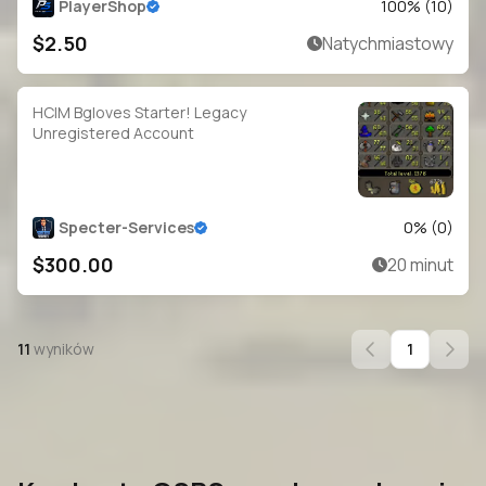
PlayerShop
100
% (
10
)
$2.50
Natychmiastowy
HCIM Bgloves Starter! Legacy
Unregistered Account
Specter-Services
0
% (
0
)
$300.00
20 minut
11
wyników
1