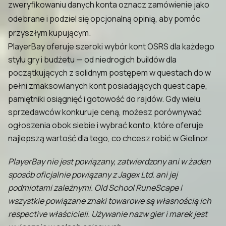
zweryfikowaniu danych konta oznacz zamówienie jako
odebrane i podziel się opcjonalną opinią, aby pomóc
przyszłym kupującym.
PlayerBay oferuje szeroki wybór kont OSRS dla każdego
stylu gry i budżetu — od niedrogich buildów dla
początkujących z solidnym postępem w questach do w
pełni zmaksowlanych kont posiadających quest cape,
pamiętniki osiągnięć i gotowość do rajdów. Gdy wielu
sprzedawców konkuruje ceną, możesz porównywać
ogłoszenia obok siebie i wybrać konto, które oferuje
najlepszą wartość dla tego, co chcesz robić w Gielinor.
PlayerBay nie jest powiązany, zatwierdzony ani w żaden
sposób oficjalnie powiązany z Jagex Ltd. ani jej
podmiotami zależnymi. Old School RuneScape i
wszystkie powiązane znaki towarowe są własnością ich
respective właścicieli. Używanie nazw gier i marek jest