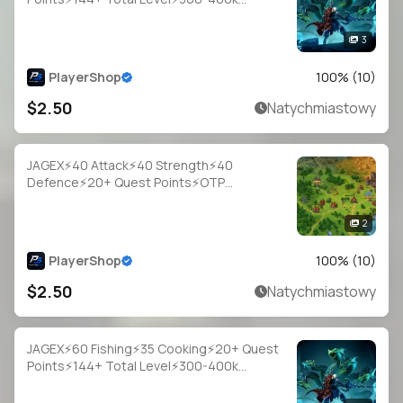
Fish⚡Full Email Access
3
PlayerShop
100
% (
10
)
$2.50
Natychmiastowy
JAGEX⚡40 Attack⚡40 Strength⚡40
Defence⚡20+ Quest Points⚡OTP
Login⚡Full Access
2
PlayerShop
100
% (
10
)
$2.50
Natychmiastowy
JAGEX⚡60 Fishing⚡35 Cooking⚡20+ Quest
Points⚡144+ Total Level⚡300-400k
Fish⚡Full Email Access