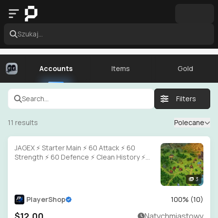
Szukaj...
Accounts
Items
Gold
Search...
Filters
11
results
Polecane
JAGEX ⚡ Starter Main ⚡ 60 Attack ⚡ 60
Strength ⚡ 60 Defence ⚡ Clean History ⚡
Full Access
3
PlayerShop
100
% (
10
)
$12.00
Natychmiastowy