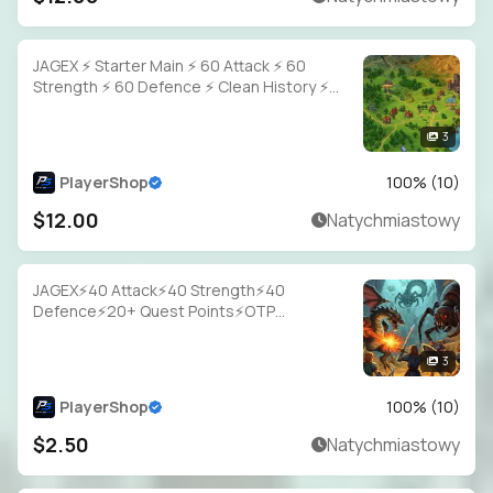
JAGEX ⚡ Starter Main ⚡ 60 Attack ⚡ 60
Strength ⚡ 60 Defence ⚡ Clean History ⚡
Full Access
3
PlayerShop
100
% (
10
)
$12.00
Natychmiastowy
JAGEX⚡40 Attack⚡40 Strength⚡40
Defence⚡20+ Quest Points⚡OTP
Login⚡Full Access
3
PlayerShop
100
% (
10
)
$2.50
Natychmiastowy