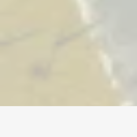
Home
/
Old School RuneScape
/
Accounts