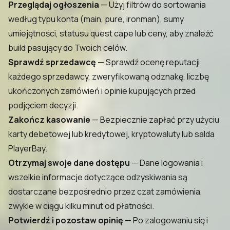
Przeglądaj ogłoszenia
— Użyj filtrów do sortowania
według typu konta (main, pure, ironman), sumy
umiejętności, statusu quest cape lub ceny, aby znaleźć
build pasujący do Twoich celów.
Sprawdź sprzedawcę
— Sprawdź ocenę reputacji
każdego sprzedawcy, zweryfikowaną odznakę, liczbę
ukończonych zamówień i opinie kupujących przed
podjęciem decyzji.
Zakończ kasowanie
— Bezpiecznie zapłać przy użyciu
karty debetowej lub kredytowej, kryptowaluty lub salda
PlayerBay.
Otrzymaj swoje dane dostępu
— Dane logowania i
wszelkie informacje dotyczące odzyskiwania są
dostarczane bezpośrednio przez czat zamówienia,
zwykle w ciągu kilku minut od płatności.
Potwierdź i pozostaw opinię
— Po zalogowaniu się i