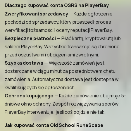
Dlaczego kupować konta OSRS na PlayerBay
Zweryfikowani sprzedawcy
— Każde ogłoszenie
pochodzi od sprzedawcy, który przeszedł proces
weryfikacji tożsamości i oceny reputacji PlayerBay.
Bezpieczne płatności
— Płać kartą, kryptowalutą lub
saldem PlayerBay. Wszystkie transakcje są chronione
przed oszustwami i obciążeniami zwrotnymi.
Szybka dostawa
— Większość zamówień jest
dostarczana w ciągu minut za pośrednictwem chatu
zamówienia. Automatyczna dostawa jest dostępna w
kwalifikujących się ogłoszeniach.
Ochrona kupującego
— Każde zamówienie obejmuje 5-
dniowe okno ochrony. Zespół rozwiązywania sporów
PlayerBay interweniuje, jeśli coś pójdzie nie tak.
Jak kupować konta Old School RuneScape