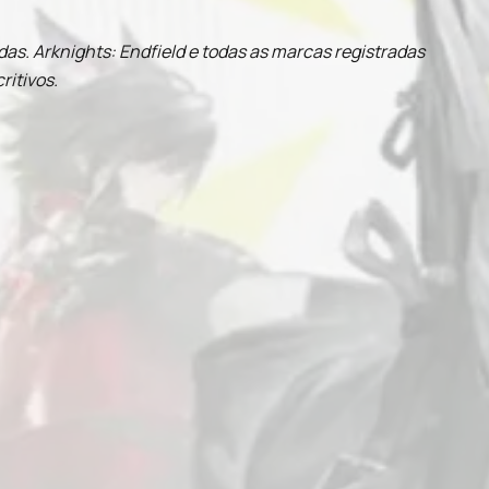
as. Arknights: Endfield e todas as marcas registradas
ritivos.