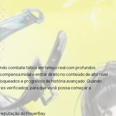
lando combate tático em tempo real com profundos
mpensa inicial e entrar direto no conteúdo de alto nível
loqueados e progresso de história avançado. Quando
res verificados, para que você possa começar a
reputação do PlayerBay.