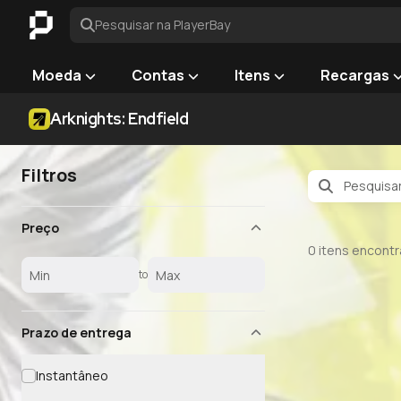
Pesquisar na PlayerBay
Moeda
Contas
Itens
Recargas
Arknights: Endfield
Filtros
Preço
0
itens encont
to
Prazo de entrega
Instantâneo