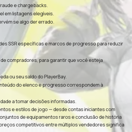
 fraude e chargebacks.
l em listagens elegíveis.
ervém se algo der errado.
idades SSR específicas e marcos de progresso para reduzir
 de compradores, para garantir que você esteja
eda ou seu saldo do PlayerBay.
 conteúdo do elenco e progresso correspondem à
idade a tomar decisões informadas.
ntos e estilos de jogo — desde contas iniciantes com
 conjuntos de equipamentos raros e conclusão de história
 preços competitivos entre múltiplos vendedores significa