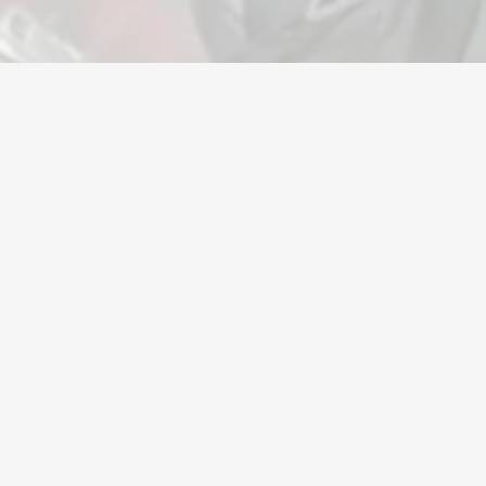
Precisa de ajuda?
Estamos aqui para ajudar. A nossa equipa de
suporte humano especializada está ao seu serviço
24 horas por dia, 7 dias por semana.