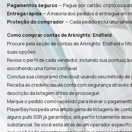
Pagamentos seguros
— Pague por cartão, cripto ou sal
Entrega rápida
— A maioria dos pedidos é entregue em min
Proteção do comprador
— Cada pedido inclui uma janela
Como comprar contas de Arknights: Endfield
Procure pela seção de contas de Arknights: Endfield e fi
suas opções.
Revise o perfil de cada vendedor, incluindo sua pontuaç
escolhendo uma fonte confiável.
Conclua sua compra no checkout usando seu método de pa
Receba as credenciais da conta com segurança através do
descrição da listagem antes de prosseguir.
Marque o pedido como recebido para liberar o pagamento
PlayerBay hospeda uma ampla gama de listagens de contas
alguns pulls SSR já garantidos, até perfis totalmente de
substancial. Se você está atrás de um operador específico