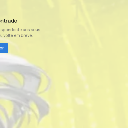
ontrado
espondente aos seus
ou volte em breve.
or