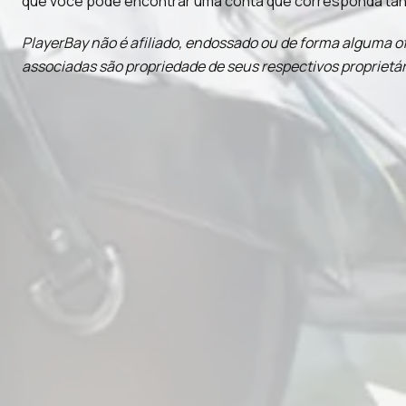
que você pode encontrar uma conta que corresponda tan
PlayerBay não é afiliado, endossado ou de forma alguma of
associadas são propriedade de seus respectivos proprietár