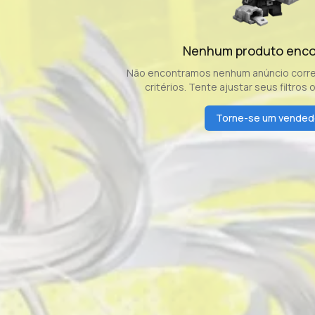
Nenhum produto enc
Não encontramos nenhum anúncio corr
critérios. Tente ajustar seus filtros 
Torne-se um vended