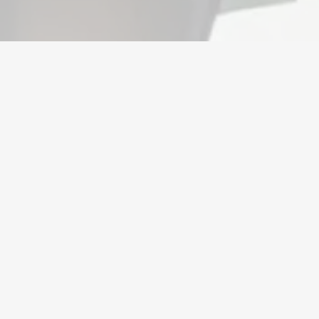
O Seu Marketplace de Gaming de Confianç
PlayerBay™ é o seu marketplace de confiança para
comprar, vender e trocar contas de jogos, ouro e itens.