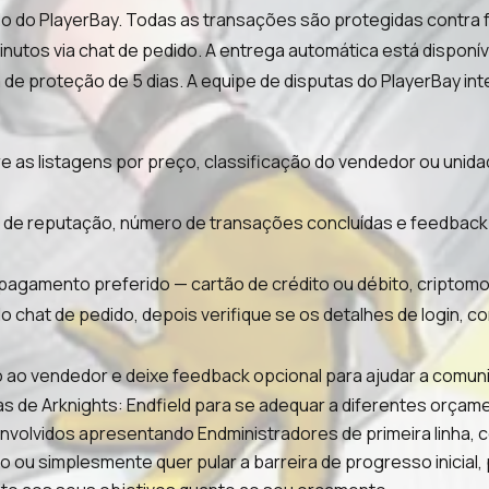
do do PlayerBay. Todas as transações são protegidas contra
utos via chat de pedido. A entrega automática está disponíve
 de proteção de 5 dias. A equipe de disputas do PlayerBay int
ltre as listagens por preço, classificação do vendedor ou un
ão de reputação, número de transações concluídas e feedback
gamento preferido — cartão de crédito ou débito, criptomo
 chat de pedido, depois verifique se os detalhes de login,
 ao vendedor e deixe feedback opcional para ajudar a comun
 de Arknights: Endfield para se adequar a diferentes orçame
senvolvidos apresentando Endministradores de primeira linha,
 ou simplesmente quer pular a barreira de progresso inicial,