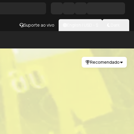
Suporte ao vivo
English
|
USD
- $
Dark
Recomendado