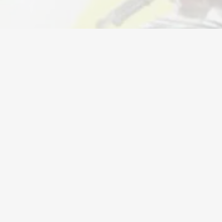
Moeda
Contas
Itens
Recargas
Empresa
Legal
Centro de ajuda
Termos de serviço
a
Sorteios
Política de
privacidade
Programa de