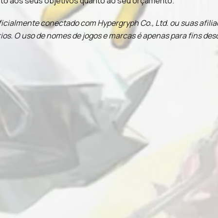
to aos seus objetivos quanto ao seu orçamento.
icialmente conectado com Hypergryph Co., Ltd. ou suas afiliad
ios. O uso de nomes de jogos e marcas é apenas para fins desc