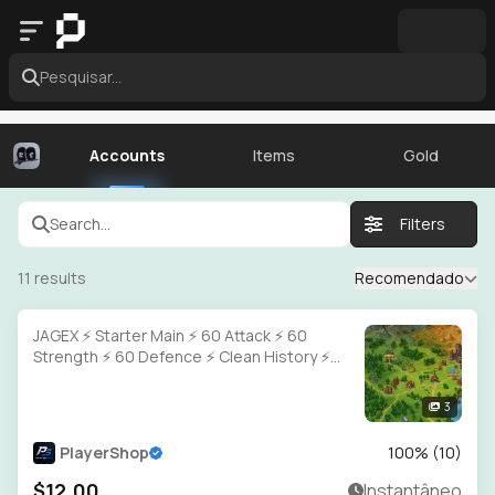
Pesquisar...
Accounts
Items
Gold
Search...
Filters
11
results
Recomendado
JAGEX ⚡ Starter Main ⚡ 60 Attack ⚡ 60
Strength ⚡ 60 Defence ⚡ Clean History ⚡
Full Access
3
PlayerShop
100
% (
10
)
$12.00
Instantâneo