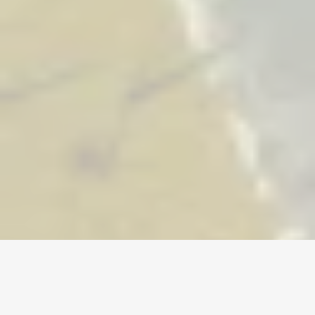
Home
/
Old School RuneScape
/
Accounts