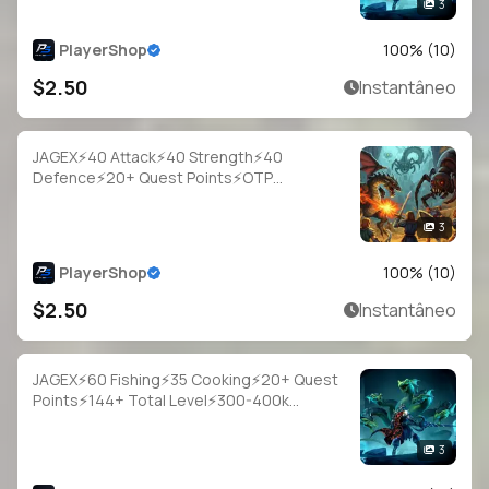
3
PlayerShop
100
% (
10
)
$2.50
Instantâneo
JAGEX⚡40 Attack⚡40 Strength⚡40
Defence⚡20+ Quest Points⚡OTP
Login⚡Full Access
3
PlayerShop
100
% (
10
)
$2.50
Instantâneo
JAGEX⚡60 Fishing⚡35 Cooking⚡20+ Quest
Points⚡144+ Total Level⚡300-400k
Fish⚡Full Email Access
3