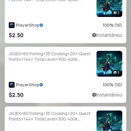
Fish⚡Full Email Access
3
PlayerShop
100
% (
10
)
$2.50
Instantâneo
JAGEX⚡60 Fishing⚡35 Cooking⚡20+ Quest
Points⚡144+ Total Level⚡300-400k
Fish⚡Full Email Access
3
PlayerShop
100
% (
10
)
$2.50
Instantâneo
JAGEX⚡60 Fishing⚡35 Cooking⚡20+ Quest
Points⚡144+ Total Level⚡300-400k
Fish⚡Full Email Access