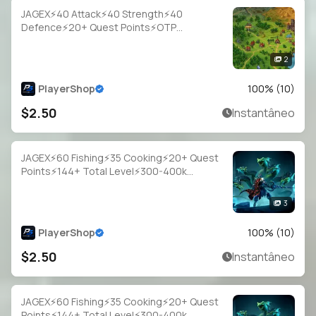
JAGEX⚡40 Attack⚡40 Strength⚡40
Defence⚡20+ Quest Points⚡OTP
Login⚡Full Access
2
PlayerShop
100
% (
10
)
$2.50
Instantâneo
JAGEX⚡60 Fishing⚡35 Cooking⚡20+ Quest
Points⚡144+ Total Level⚡300-400k
Fish⚡Full Email Access
3
PlayerShop
100
% (
10
)
$2.50
Instantâneo
JAGEX⚡60 Fishing⚡35 Cooking⚡20+ Quest
Points⚡144+ Total Level⚡300-400k