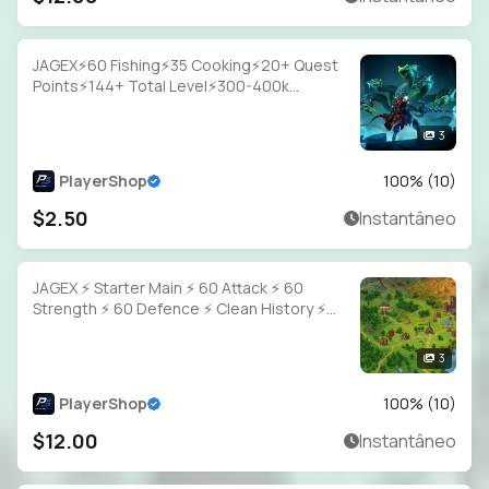
JAGEX⚡60 Fishing⚡35 Cooking⚡20+ Quest
Points⚡144+ Total Level⚡300-400k
Fish⚡Full Email Access
3
PlayerShop
100
% (
10
)
$2.50
Instantâneo
JAGEX ⚡ Starter Main ⚡ 60 Attack ⚡ 60
Strength ⚡ 60 Defence ⚡ Clean History ⚡
Full Access
3
PlayerShop
100
% (
10
)
$12.00
Instantâneo