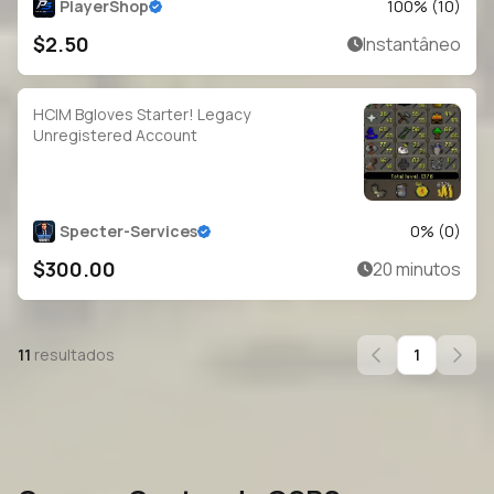
PlayerShop
100
% (
10
)
$2.50
Instantâneo
HCIM Bgloves Starter! Legacy
Unregistered Account
Specter-Services
0
% (
0
)
$300.00
20 minutos
11
resultados
1