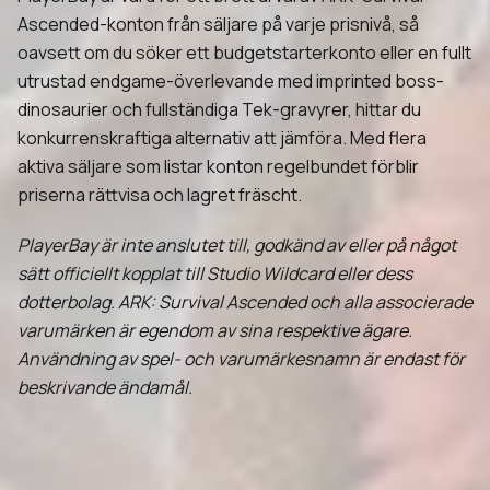
Ascended-konton från säljare på varje prisnivå, så
oavsett om du söker ett budgetstarterkonto eller en fullt
utrustad endgame-överlevande med imprinted boss-
dinosaurier och fullständiga Tek-gravyrer, hittar du
konkurrenskraftiga alternativ att jämföra. Med flera
aktiva säljare som listar konton regelbundet förblir
priserna rättvisa och lagret fräscht.
PlayerBay är inte anslutet till, godkänd av eller på något
sätt officiellt kopplat till Studio Wildcard eller dess
dotterbolag. ARK: Survival Ascended och alla associerade
varumärken är egendom av sina respektive ägare.
Användning av spel- och varumärkesnamn är endast för
beskrivande ändamål.