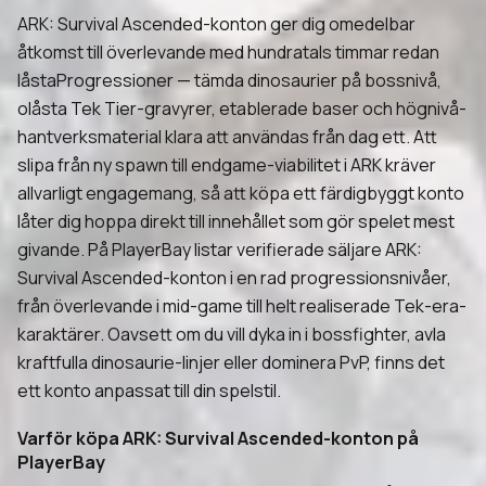
ARK: Survival Ascended-konton ger dig omedelbar
åtkomst till överlevande med hundratals timmar redan
låstaProgressioner — tämda dinosaurier på bossnivå,
olåsta Tek Tier-gravyrer, etablerade baser och högnivå-
hantverksmaterial klara att användas från dag ett. Att
slipa från ny spawn till endgame-viabilitet i ARK kräver
allvarligt engagemang, så att köpa ett färdigbyggt konto
låter dig hoppa direkt till innehållet som gör spelet mest
givande. På PlayerBay listar verifierade säljare ARK:
Survival Ascended-konton i en rad progressionsnivåer,
från överlevande i mid-game till helt realiserade Tek-era-
karaktärer. Oavsett om du vill dyka in i bossfighter, avla
kraftfulla dinosaurie-linjer eller dominera PvP, finns det
ett konto anpassat till din spelstil.
Varför köpa ARK: Survival Ascended-konton på
PlayerBay