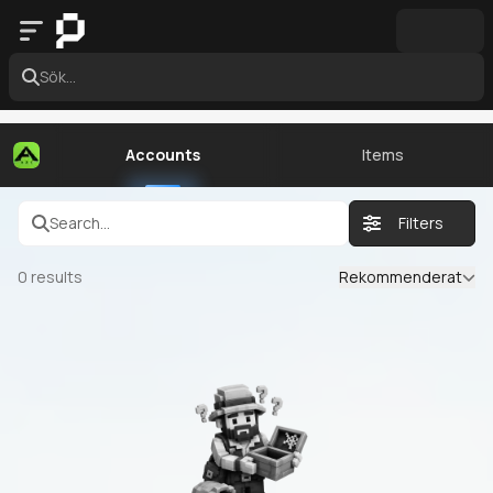
Sök...
Accounts
Items
Search...
Filters
0
results
Rekommenderat