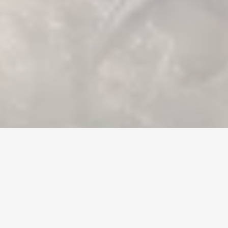
Home
/
ARK: Survival Ascended
/
Accounts
Valuta
Konton