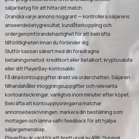
säljarbetyg för att hitta rätt match.
Granska varje annons noggrant — kontrollera säljarens
anseendebetygresultat, kundåterkoppling och
ordergenomförandehastighet för att bekräfta
tillförlitligheten innan du förbinder dig.
Slutför kassan säkert med din föredragna
betalningsmetod: kreditkort eller betalkort, kryptovaluta
eller ditt PlayerBay-kontosaldo.
Få dina kontouppgifter direkt via orderchatten. Säljaren
tillhandahåller inloggningsuppgifter och relevanta
kontoanteckningar, vanligtvis inom minuter efter köpet.
Bekräfta att kontoupplysningarna matchar
annonsebeskrivningen, markera din beställning som
mottagen och lämna valfri feedback för att hjälpa
säljargemenskap.
PlayerBay är värd för ett brett urval av ARK: Survival