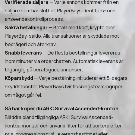
Verifierade säljare
— Varje annons kommer från en
säljare som har slutfört PlayerBays identitets- och
anseendekontrollprocess.
Säkra betalningar
— Betala med kort, krypto eller
PlayerBay-saldo. Alla transaktioner är skyddade mot
bedrägeri och återkrav.
Snabb leverans
— De flesta beställningar levereras
inom minuter via orderchatten. Automatisk leverans är
tillgänglig på berättigade annonser.
Köparskydd
— Varje beställning inkluderar ett 5-dagars
skyddsfönster. PlayerBays tvistlösningsteam ingriper
om något går fel.
Så här köper du ARK: Survival Ascended-konton
Bläddra bland tillgängliga ARK: Survival Ascended-
kontoannonser och använd filter för att sortera efter
pris, progressionsnivå, leveranshastighet eller