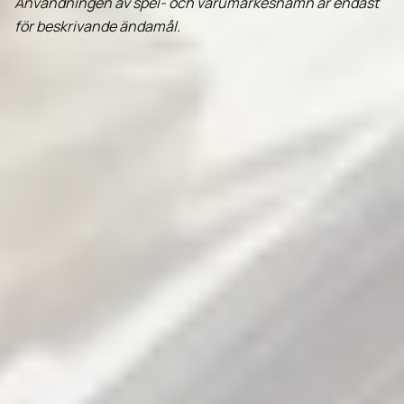
Användningen av spel- och varumärkesnamn är endast
för beskrivande ändamål.