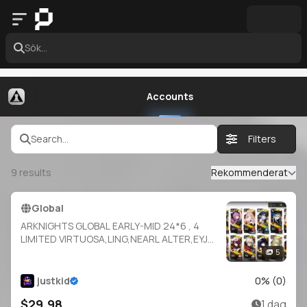
Sök...
Accounts
Search...
Filters
9
results
Rekommenderat
Global
ARKNIGHTS GLOBAL EARLY-MID 24*6 , 4
LIMITED VIRTUOSA,LING,NEARL ALTER,EYJA
ALTER , TYPHON,EXECUTOR
5
ALTER,POZEMKA,THORN,MUDROCK,EYJA,B
LAZE,EXUSIAI,SKADI,MOSTIMA
justkid
0
% (
0
)
$29.98
1 dag