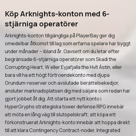
Köp Arknights-konton med 6-
stjärniga operatörer
Arknights-konton tillgängliga på PlayerBay ger dig
omedelbar åtkomst till lag som erfarna spelare har byggt
under månader – ibland år. Oavsett om du letar efter
begränsade 6-stjärniga operatörer som Skadi the
Corrupting Heart, W eller Eyjafjalla the Hvít Ástin, eller
bara vill ha ett högt förtroendekonto med djupa
Orundum-reserver och avslutade berättelsekedjor,
ansluter marknadsplatsen dig med säljare som redan har
gjort jobbet åt dig. Att starta ett nytt konto i
HyperGryphs strategiska tower defense RPG innebär
att möta en lång väg till slutspelskraft; att köpa ett
förkonstruerat Arknights-konto innebär att hoppa direkt
till att klara Contingency Contract-noder, Integrated