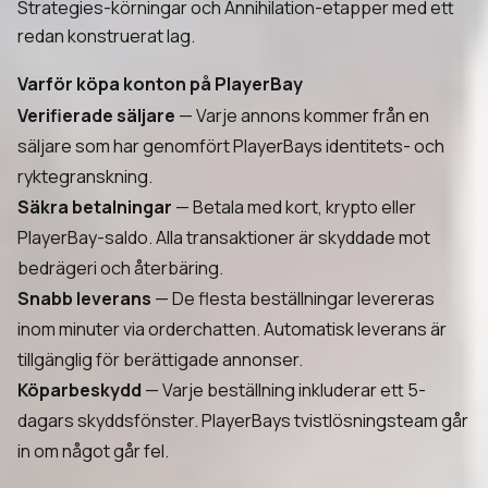
Strategies-körningar och Annihilation-etapper med ett
redan konstruerat lag.
Varför köpa konton på PlayerBay
Verifierade säljare
— Varje annons kommer från en
säljare som har genomfört PlayerBays identitets- och
ryktegranskning.
Säkra betalningar
— Betala med kort, krypto eller
PlayerBay-saldo. Alla transaktioner är skyddade mot
bedrägeri och återbäring.
Snabb leverans
— De flesta beställningar levereras
inom minuter via orderchatten. Automatisk leverans är
tillgänglig för berättigade annonser.
Köparbeskydd
— Varje beställning inkluderar ett 5-
dagars skyddsfönster. PlayerBays tvistlösningsteam går
in om något går fel.