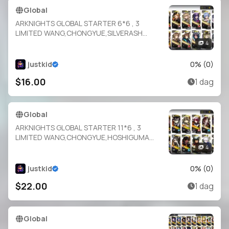
Global
ARKNIGHTS GLOBAL STARTER 6*6 , 3
LIMITED WANG,CHONGYUE,SILVERASH
ALTER , SILVERASH,HELLAGUR,EXUSIAI
4
justkid
0
% (
0
)
$16.00
1 dag
Global
ARKNIGHTS GLOBAL STARTER 11*6 , 3
LIMITED WANG,CHONGYUE,HOSHIGUMA
ALTER , LOGOS,LEMUEN,THORN,THORN
4
ALTER,SARIA,EXUSIAI,MAGALLAN,SHINING
justkid
0
% (
0
)
$22.00
1 dag
Global