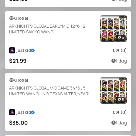
Global
ARKNIGHTS GLOBAL EARLYMID 12*6 , 2
LIMITED SAKIKO,WANG ,
NYMPH,MUDROCK,MOUNTAIN,SILVERASH,E
4
XUSIAI,SURTR,MOSTIMA,RAIDIAN,VIVIANA,VI
GIL
justkid
0
% (
0
)
$21.99
1 dag
Global
ARKNIGHTS GLOBAL MIDGAME 34*6 , 5
LIMITED WANG,LING,TEXAS ALTER,NEARL
ALTER,GAVIAL ALTER ,
5
THORN,BLAZE,SILVERASH,EYJA,MUDROCK,P
ENANCE,BAGPIPE,HORN,SARIA,FIAMMETTA,
justkid
0
% (
0
)
IFRIT
$36.00
1 dag