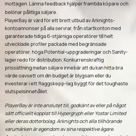
mottagen. Lämna feedback hjälper framtida köpare och
belönar pålitliga säljare.
PlayerBay är värd för ett brett utbud av Arknights-
kontoannonser på alla servrar, från startkonton med
garanterade tidiga 6-stjärniga operatörer till helt
utvecklade profiler packade med begränsade
operatörer, höga Potential-uppgraderingar och Sanity-
lager redo för distribution. Konkurrenskraftig
prissättning mellan säljare innebär att du kan hitta bra
värde oavsett om din budget är blygsam eller du
investerar i ett flaggskepp-lag byggt för det toughaste
slutspelsinnehållet.
PlayerBay är inte anslutet till, godkänt av eller på något
sätt officiellt kopplat till Hypergryph eller Yostar Limited
eller deras dotterbolag. Arknights och alla tillhörande
varumärken är egendom av sina respektive ägare.