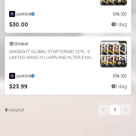
WISADEL,WANG,CHONGYUE,YU,SILVERASH
5
ALTER , PRAMANIX
ALTER,NECRASS,ULPIANUS,NASTI,INES,KAL
justkid
0
% (
0
)
TSIT,BAGPIPE,LIN,POZEMKA
$30.00
1 dag
Global
ARKNIGHT GLOBAL STARTERMID 12*6 , 5
LIMITED WANG,YU,LAPPLAND ALTER,EYJA
ALTER,MARCILLE ,
4
INES,EYJA,EXUSIAI,STAINLESS,SILVERASH,SA
RIA,NIGHTINGALE
justkid
0
% (
0
)
$23.99
1 dag
9
resultat
1