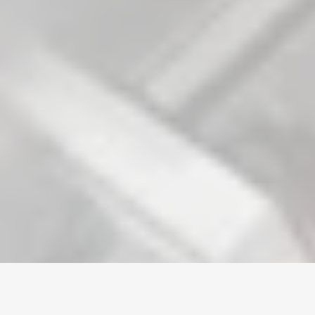
Home
/
Arknights
/
Accounts