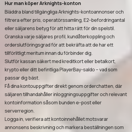
Hur man köper Arknights-konton
Bläddra bland tillgängliga Arknights-kontoannonser och
filtrera efter pris, operatörssamling, E2-befordringantal
eller säljarens betyg för att hitta rätt för din spelstil.
Granska varje säljares profil, kundåterkoppling och
orderslutföringsgrad för att bekräfta att de har ett
tillförlitligt meritum innan du förbinder dig.
Slutför kassan säkert med kreditkort eller betalkort,
krypto eller ditt befintliga PlayerBay-saldo – vad som
passar dig bäst.
Få dina kontouppgifter direkt genom orderchatten, där
säljaren tillhandahåller inloggningsuppgifter och relevant
kontoinformation såsom bunden e-post eller
serverregion.
Logga in, verifiera att kontoinnehållet motsvarar
annonsens beskrivning och markera beställningen som