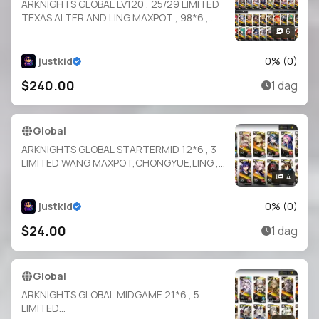
ARKNIGHTS GLOBAL LV120 , 25/29 LIMITED
TEXAS ALTER AND LING MAXPOT , 98*6 ,
364 T.O , 122 E2 , 195 SKINS , FULL COLLABS ,
6
FULL ABYSSAL HUNTER , SUI SIBLINGS
justkid
0
% (
0
)
$240.00
1 dag
Global
ARKNIGHTS GLOBAL STARTERMID 12*6 , 3
LIMITED WANG MAXPOT,CHONGYUE,LING ,
CHEN
4
DAWNSTREAK,THORN,EYJA,LIN,SARIA,SUZU
RAN,IFRIT,ASTGENE ALTER,CROWNSLAYER
justkid
0
% (
0
)
$24.00
1 dag
Global
ARKNIGHTS GLOBAL MIDGAME 21*6 , 5
LIMITED