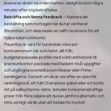
levereras direkt via orderchatten, vanligtvis inom några
minuter efter köpbekräftelse.
Bekräfta och lämna feedback
— Markera din
beställning som mottagen när du har verifierat
åtkomsten, och dela sedan en valfri recension för att
hjälpa säljarcommunity.
PlayerBay är värd för hundratals Valorant-
kontoannonser när som helst, allt från
budgetanpassade profiler med solid rankhistorik till
premiiumkonton packade med Radiant-nivå-uppgifter
och utgångna kosmetika som Reaver eller Prime-
samlingarna. Oavsett om du är ute efter en specifik
rankningsnivå, ett fullt Champions-paket eller ett konto
rikt på sällsynta kniv-skins, betyder konkurrenskraftiga
priser från flera säljare att du kan jämföra alternativ och
hitta verkligt värde utan att betala för mycket.