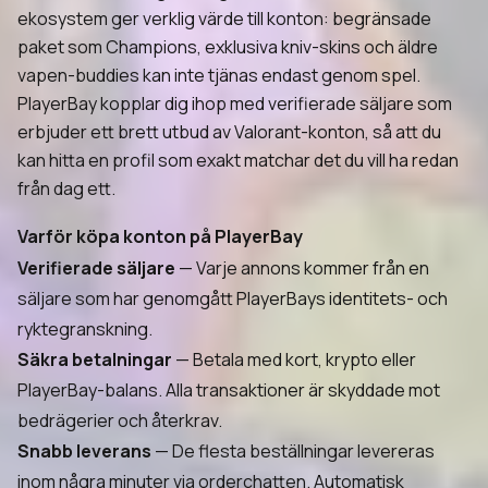
ekosystem ger verklig värde till konton: begränsade
paket som Champions, exklusiva kniv-skins och äldre
vapen-buddies kan inte tjänas endast genom spel.
PlayerBay kopplar dig ihop med verifierade säljare som
erbjuder ett brett utbud av Valorant-konton, så att du
kan hitta en profil som exakt matchar det du vill ha redan
från dag ett.
Varför köpa konton på PlayerBay
Verifierade säljare
— Varje annons kommer från en
säljare som har genomgått PlayerBays identitets- och
ryktegranskning.
Säkra betalningar
— Betala med kort, krypto eller
PlayerBay-balans. Alla transaktioner är skyddade mot
bedrägerier och återkrav.
Snabb leverans
— De flesta beställningar levereras
inom några minuter via orderchatten. Automatisk