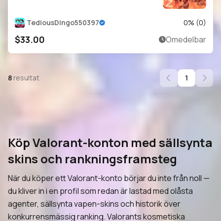
TediousDingo550397
0
% (
0
)
$33.00
Omedelbar
8
resultat
1
Köp Valorant-konton med sällsynta
skins och rankningsframsteg
När du köper ett Valorant-konto börjar du inte från noll —
du kliver in i en profil som redan är lastad med olåsta
agenter, sällsynta vapen-skins och historik över
konkurrensmässig ranking. Valorants kosmetiska