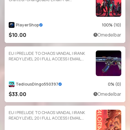
Access⚡Instant Delivery
PlayerShop
100
% (
10
)
$10.00
Omedelbar
EU | PRELUDE TO CHAOS VANDAL | |RANK
READY LEVEL 20 | FULL ACCESS | EMAIL
CHANGEABLE | INSTANT DELIVERY
TediousDingo550397
0
% (
0
)
$33.00
Omedelbar
EU | PRELUDE TO CHAOS VANDAL | |RANK
READY LEVEL 20 | FULL ACCESS | EMAIL
CHANGEABLE | INSTANT DELIVERY