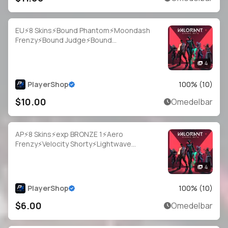
EU⚡8 Skins⚡Bound Phantom⚡Moondash
Frenzy⚡Bound Judge⚡Bound
Bulldog⚡Bound Classic⚡Monstrocity
Ares⚡#IVJ8837
4
PlayerShop
100
% (
10
)
$10.00
Omedelbar
AP⚡8 Skins⚡exp BRONZE 1⚡Aero
Frenzy⚡Velocity Shorty⚡Lightwave
Frenzy⚡Vendetta Ghost⚡Protektor
Sheriff⚡#ZFB0188
4
PlayerShop
100
% (
10
)
$6.00
Omedelbar