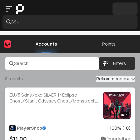
Sök...
Accounts
Points
Search...
Filters
8
results
Rekommenderat
EU⚡5 Skins⚡exp SILVER 1⚡Eclipse
Ghost⚡Starlit Odyssey Ghost⚡Monstrocity
Sheriff⚡Game Over Sheriff⚡FIRE/arm
Classic⚡#NYR2049
3
PlayerShop
100
% (
10
)
$11.00
Omedelbar