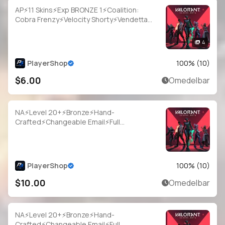
AP⚡11 Skins⚡Exp BRONZE 1⚡Coalition:
Cobra Frenzy⚡Velocity Shorty⚡Vendetta
Ghost⚡Wayfarer Sheriff⚡Immortalized
Sheriff⚡#YSM4244
4
PlayerShop
100
% (
10
)
$6.00
Omedelbar
NA⚡Level 20+⚡Bronze⚡Hand-
Crafted⚡Changeable Email⚡Full
Access⚡Instant Delivery
PlayerShop
100
% (
10
)
$10.00
Omedelbar
NA⚡Level 20+⚡Bronze⚡Hand-
Crafted⚡Changeable Email⚡Full