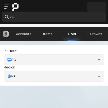
Sök...
Accounts
Items
Gold
Crowns
Platform
PC
Region
NA