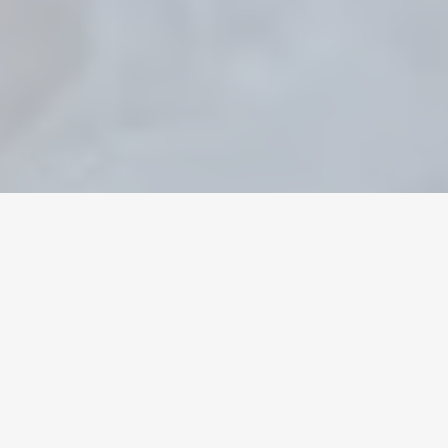
Home
/
Elder Scrolls Online
/
Gold
Valuta
Konton
Föremål
Påfyllningar