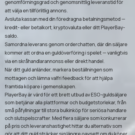
genomförningsgrad och genomsnittlig leveranstid för
att välja en tillförlitlig annons.
Avsluta kassan med din föredragna betalningsmetod —
kredit- eller betalkort, kryptovaluta eller ditt PlayerBay-
saldo.
Samordna leverans genom orderchatten, där din säljare
kommer att ordna en guldöverföring i spelet — vanligtvis
via en skråhandlarannonss eller direkt handel.
När ditt guld anländer, markera beställningen som
mottagen och lämna valfri feedback för att hjälpa
framtida köpare i gemenskapen.
PlayerBay är värd för ett brett utbud av ESO-guldsäljare
som betjänar alla plattformar och budgetstorlekar, från
små påfyllningar till stora bulkinköp för seriösa handlare
och slutspelscrafter. Med flera säljare som konkurrerar
på pris och leveranshastighet hittar du alternativ som
gör att ditt guld sträcker sig längre oavsett om du köper