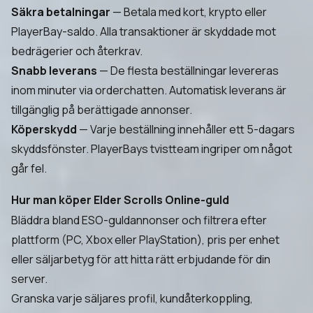
Säkra betalningar
— Betala med kort, krypto eller
PlayerBay-saldo. Alla transaktioner är skyddade mot
bedrägerier och återkrav.
Snabb leverans
— De flesta beställningar levereras
inom minuter via orderchatten. Automatisk leverans är
tillgänglig på berättigade annonser.
Köperskydd
— Varje beställning innehåller ett 5-dagars
skyddsfönster. PlayerBays tvistteam ingriper om något
går fel.
Hur man köper Elder Scrolls Online-guld
Bläddra bland ESO-guldannonser och filtrera efter
plattform (PC, Xbox eller PlayStation), pris per enhet
eller säljarbetyg för att hitta rätt erbjudande för din
server.
Granska varje säljares profil, kundåterkoppling,