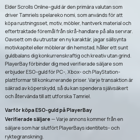
Elder Scrolls Online-guld är den primära valutan som
driver Tamriels spelareko nomi, som används för att
köpa rustningsset, motiv, möbler, hantverk material och
eftertraktade föremål från skrå-handlare på alla servrar.
Oavsett om du utrustar en ny karaktär, jagar sällsynta
motivkapitel eller möblerar din hemstad, håller ett sunt
guldbalans dig konkurrenskraftig och kreativ utan grind.
PlayerBay förbinder dig med verifierade säljare som
erbjuder ESO-guld för PC-, Xbox- och PlayStation-
plattformar till konkurrerande priser. Varje transaktion är
säkrad av köperskydd, så du kan spendera självsäkert
och återvända till att utforska Tamriel.
Varför köpa ESO-guld på PlayerBay
Verifierade säljare
— Varje annons kommer från en
säljare som har slutfört PlayerBays identitets- och
ryktegranskning.