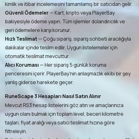
kimlik ve itibar incelemesini tamamlamış bir satıcıdan gelir.
Güvenli Ödemeler
— Kart, kripto veya PlayerBay
bakiyesiyle ödeme yapın. Tüm işlemler dolandırıcılık ve
geri ödemelere karşı korunur.
Hızlı Teslimat
— Çoğu sipariş, sipariş sohbeti aracılığıyla
dakikalar içinde teslim edilir. Uygun listelemeler için
otomatik teslimat mevcuttur.
Alıcı Koruması
— Her sipariş 5 günlük koruma
penceresini içerir. PlayerBay'nin anlaşmazlık ekibi bir şey
yanlış giderse harekete geçer.
RuneScape 3 Hesapları Nasıl Satın Alınır
Mevcut RS3 hesap listelerini göz atın ve amaçlarınıza
uygun olanı bulmak için toplam level, beceri kilometre
taşları, fiyat aralığı veya satıcı teslimat hızına göre
filtreleyin.