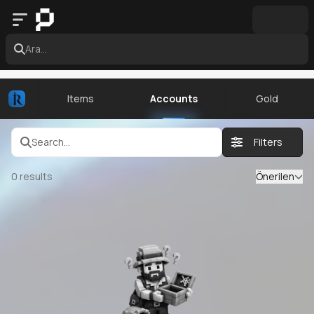
Ara...
Items
Accounts
Gold
Search...
Filters
0
results
Önerilen