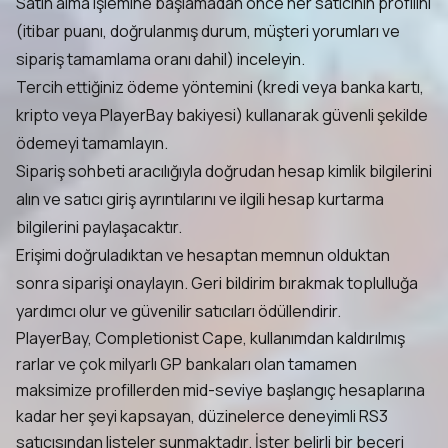
Satın alma işlemine başlamadan önce her satıcının profilini
(itibar puanı, doğrulanmış durum, müşteri yorumları ve
sipariş tamamlama oranı dahil) inceleyin.
Tercih ettiğiniz ödeme yöntemini (kredi veya banka kartı,
kripto veya PlayerBay bakiyesi) kullanarak güvenli şekilde
ödemeyi tamamlayın.
Sipariş sohbeti aracılığıyla doğrudan hesap kimlik bilgilerini
alın ve satıcı giriş ayrıntılarını ve ilgili hesap kurtarma
bilgilerini paylaşacaktır.
Erişimi doğruladıktan ve hesaptan memnun olduktan
sonra siparişi onaylayın. Geri bildirim bırakmak toplulluğa
yardımcı olur ve güvenilir satıcıları ödüllendirir.
PlayerBay, Completionist Cape, kullanımdan kaldırılmış
rarlar ve çok milyarlı GP bankaları olan tamamen
maksimize profillerden mid-seviye başlangıç hesaplarına
kadar her şeyi kapsayan, düzinelerce deneyimli RS3
satıcısından listeler sunmaktadır. İster belirli bir beceri