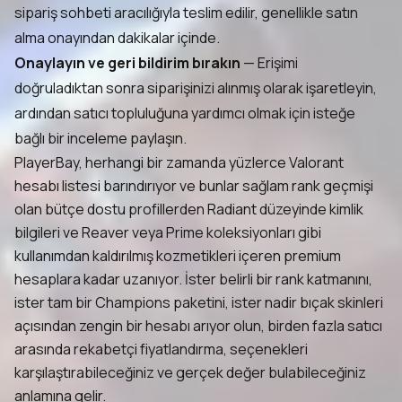
sipariş sohbeti aracılığıyla teslim edilir, genellikle satın
alma onayından dakikalar içinde.
Onaylayın ve geri bildirim bırakın
— Erişimi
doğruladıktan sonra siparişinizi alınmış olarak işaretleyin,
ardından satıcı topluluğuna yardımcı olmak için isteğe
bağlı bir inceleme paylaşın.
PlayerBay, herhangi bir zamanda yüzlerce Valorant
hesabı listesi barındırıyor ve bunlar sağlam rank geçmişi
olan bütçe dostu profillerden Radiant düzeyinde kimlik
bilgileri ve Reaver veya Prime koleksiyonları gibi
kullanımdan kaldırılmış kozmetikleri içeren premium
hesaplara kadar uzanıyor. İster belirli bir rank katmanını,
ister tam bir Champions paketini, ister nadir bıçak skinleri
açısından zengin bir hesabı arıyor olun, birden fazla satıcı
arasında rekabetçi fiyatlandırma, seçenekleri
karşılaştırabileceğiniz ve gerçek değer bulabileceğiniz
anlamına gelir.