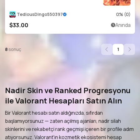
TediousDingo550397
0
% (
0
)
$33.00
Anında
8
sonuç
1
Nadir Skin ve Ranked Progresyonu
ile Valorant Hesapları Satın Alın
Bir Valorant hesabı satın aldığınızda, sıfırdan
başlamıyorsunuz — zaten açılmış ajanları, nadir silah
skinlerini ve rekabetçi rank geçmişi içeren bir profile adım
atıyorsunuz. Valorant'ın kozmetik ekosistemi hesap