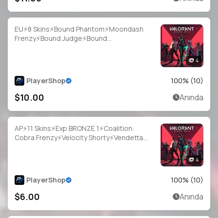
EU⚡8 Skins⚡Bound Phantom⚡Moondash
Frenzy⚡Bound Judge⚡Bound
Bulldog⚡Bound Classic⚡Monstrocity
Ares⚡#IVJ8837
4
PlayerShop
100
% (
10
)
$10.00
Anında
AP⚡11 Skins⚡Exp BRONZE 1⚡Coalition:
Cobra Frenzy⚡Velocity Shorty⚡Vendetta
Ghost⚡Wayfarer Sheriff⚡Immortalized
Sheriff⚡#YSM4244
4
PlayerShop
100
% (
10
)
$6.00
Anında