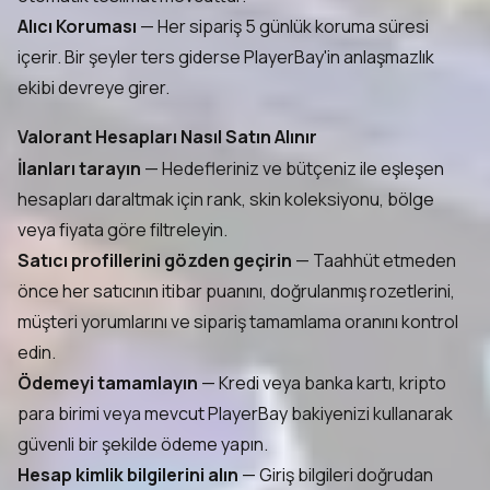
Alıcı Koruması
— Her sipariş 5 günlük koruma süresi
içerir. Bir şeyler ters giderse PlayerBay'in anlaşmazlık
ekibi devreye girer.
Valorant Hesapları Nasıl Satın Alınır
İlanları tarayın
— Hedefleriniz ve bütçeniz ile eşleşen
hesapları daraltmak için rank, skin koleksiyonu, bölge
veya fiyata göre filtreleyin.
Satıcı profillerini gözden geçirin
— Taahhüt etmeden
önce her satıcının itibar puanını, doğrulanmış rozetlerini,
müşteri yorumlarını ve sipariş tamamlama oranını kontrol
edin.
Ödemeyi tamamlayın
— Kredi veya banka kartı, kripto
para birimi veya mevcut PlayerBay bakiyenizi kullanarak
güvenli bir şekilde ödeme yapın.
Hesap kimlik bilgilerini alın
— Giriş bilgileri doğrudan