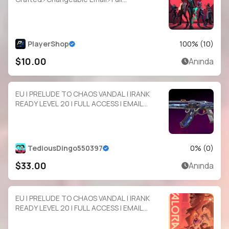
Access⚡Instant Delivery
PlayerShop
100
% (
10
)
$10.00
Anında
EU | PRELUDE TO CHAOS VANDAL | |RANK
READY LEVEL 20 | FULL ACCESS | EMAIL
CHANGEABLE | INSTANT DELIVERY
TediousDingo550397
0
% (
0
)
$33.00
Anında
EU | PRELUDE TO CHAOS VANDAL | |RANK
READY LEVEL 20 | FULL ACCESS | EMAIL
CHANGEABLE | INSTANT DELIVERY