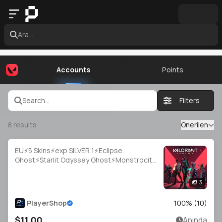
Ara...
Accounts
Points
Search...
Filters
8
results
Önerilen
EU⚡5 Skins⚡exp SILVER 1⚡Eclipse
Ghost⚡Starlit Odyssey Ghost⚡Monstrocity
Sheriff⚡Game Over Sheriff⚡FIRE/arm
Classic⚡#NYR2049
3
PlayerShop
100
% (
10
)
$11.00
Anında