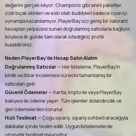
değerini gerçek kılıyor: Champions gibi sınırlı paketler,
özel bıçak skinleri ve eski silah buddyleri sadece oyun içi
oynanışla kazanılamıyor. PlayerBay sizi geniş bir Valorant
hesapları yelpazesi sunan doğrulanmış satıcılarla bağlıyor,
böylece ilk günde tam olarak istediğiniz profili
bulabilirsiniz.
Neden PlayerBay'de Hesap Satın Alalım
Doğrulanmış Satıcılar
— Her listeleme, PlayerBay'in
kimlik ve itibar incelemesi sürecini tamamlamış bir
satıcıdan gelir.
Güvenli Ödemeler
— Kartla, kripto ile veya PlayerBay
bakiyesi ile ödeme yapın. Tüm işlemler dolandırıcılık ve
geri ödemelerden korunur.
Hızlı Teslimat
— Çoğu sipariş, sipariş sohbeti aracılığıyla
dakikalar içinde teslim edilir. Uygun listelemelerde
otomatik teslimat mevcuttur.