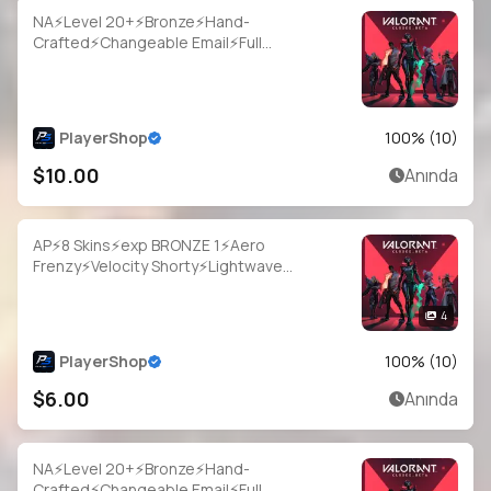
NA⚡Level 20+⚡Bronze⚡Hand-
Crafted⚡Changeable Email⚡Full
Access⚡Instant Delivery
PlayerShop
100
% (
10
)
$10.00
Anında
AP⚡8 Skins⚡exp BRONZE 1⚡Aero
Frenzy⚡Velocity Shorty⚡Lightwave
Frenzy⚡Vendetta Ghost⚡Protektor
Sheriff⚡#ZFB0188
4
PlayerShop
100
% (
10
)
$6.00
Anında
NA⚡Level 20+⚡Bronze⚡Hand-
Crafted⚡Changeable Email⚡Full