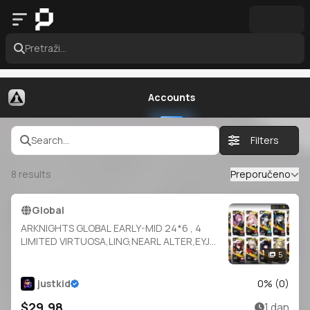
Pretraži...
Accounts
Search...
Filters
8
results
Preporučeno
Global
ARKNIGHTS GLOBAL EARLY-MID 24*6 , 4
LIMITED VIRTUOSA,LING,NEARL ALTER,EYJA
ALTER , TYPHON,EXECUTOR
5
ALTER,POZEMKA,THORN,MUDROCK,EYJA,B
LAZE,EXUSIAI,SKADI,MOSTIMA
justkid
0
% (
0
)
$29.98
1 dan