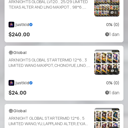
ARKNIGHTS GLOBAL LV120 , 25/29 LIMITED
TEXAS ALTER AND LING MAXPOT , 98*6 ,
364 T.O , 122 E2 , 195 SKINS , FULL COLLABS ,
6
FULL ABYSSAL HUNTER , SUI SIBLINGS
justkid
0
% (
0
)
$240.00
1 dan
Global
ARKNIGHTS GLOBAL STARTERMID 12*6 , 3
LIMITED WANG MAXPOT,CHONGYUE,LING ,
CHEN
4
DAWNSTREAK,THORN,EYJA,LIN,SARIA,SUZU
RAN,IFRIT,ASTGENE ALTER,CROWNSLAYER
justkid
0
% (
0
)
$24.00
1 dan
Global
ARKNIGHT GLOBAL STARTERMID 12*6 , 5
LIMITED WANG,YU,LAPPLAND ALTER,EYJA