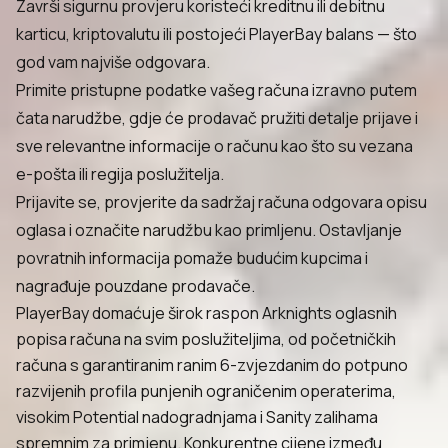
Završi sigurnu provjeru koristeći kreditnu ili debitnu
karticu, kriptovalutu ili postojeći PlayerBay balans — što
god vam najviše odgovara.
Primite pristupne podatke vašeg računa izravno putem
čata narudžbe, gdje će prodavač pružiti detalje prijave i
sve relevantne informacije o računu kao što su vezana
e-pošta ili regija poslužitelja.
Prijavite se, provjerite da sadržaj računa odgovara opisu
oglasa i označite narudžbu kao primljenu. Ostavljanje
povratnih informacija pomaže budućim kupcima i
nagrađuje pouzdane prodavače.
PlayerBay domaćuje širok raspon Arknights oglasnih
popisa računa na svim poslužiteljima, od početničkih
računa s garantiranim ranim 6-zvjezdanim do potpuno
razvijenih profila punjenih ograničenim operaterima,
visokim Potential nadogradnjama i Sanity zalihama
spremnim za primjenu. Konkurentne cijene između