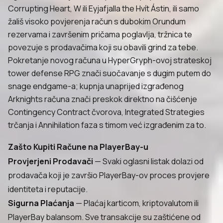
Corrupting Heart, W ili Eyjafjalla the Hvít Ástin, ili samo
žališ visoko povjerenja račun s dubokim Orundum
rezervama i završenim pričama poglavlja, tržnica te
povezuje s prodavačima koji su obavili grind za tebe.
Pokretanje novog računa u HyperGryph-ovoj strateskoj
tower defense RPG znači suočavanje s dugim putem do
snage endgame-a; kupnja unaprijed izgrađenog
Arknights računa znači preskok direktno na čišćenje
Contingency Contract čvorova, Integrated Strategies
trčanja i Annihilation faza s timom već izgrađenim za to.
Zašto Kupiti Račune na PlayerBay-u
Provjerjeni Prodavači
— Svaki oglasni listak dolazi od
prodavača koji je završio PlayerBay-ov proces provjere
identiteta i reputacije.
Sigurna Plaćanja
— Plaćaj karticom, kriptovalutom ili
PlayerBay balansom. Sve transakcije su zaštićene od