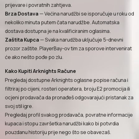
prijevare i povratnih zahtjeva.
Brza Dostava
— Većina narudžbi se isporučuje u roku od
nekoliko minuta putem čata narudžbe. Automatska
dostava dostupna je na kvalificiranim oglasima.
Zaštita Kupca
— Svaka narudžba uključuje 5-dnevni
prozor zaštite. PlayerBay-ov tim za sporove intervenirat
će ako nešto pođe po zlu.
Kako Kupiti Arknights Račune
Pregledaj dostupne Arknights oglasne popise računa i
filtriraj po cijeni, rosteri operatera, broju E2 promocija ili
ocjeni prodavača da pronađeš odgovarajući pristanak za
svoj stil igre.
Pregledaj profil svakog prodavača, povratne informacije
kupaca i stopu završetka narudžbi kako bi potvrdia
pouzdanu historiju prije nego što se obavezaš.