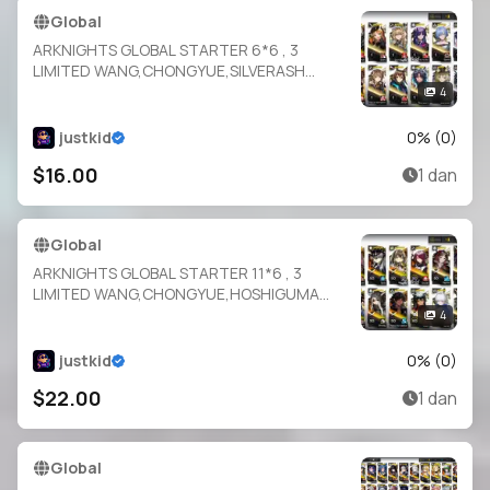
Global
ARKNIGHTS GLOBAL STARTER 6*6 , 3
LIMITED WANG,CHONGYUE,SILVERASH
ALTER , SILVERASH,HELLAGUR,EXUSIAI
4
justkid
0
% (
0
)
$16.00
1 dan
Global
ARKNIGHTS GLOBAL STARTER 11*6 , 3
LIMITED WANG,CHONGYUE,HOSHIGUMA
ALTER , LOGOS,LEMUEN,THORN,THORN
4
ALTER,SARIA,EXUSIAI,MAGALLAN,SHINING
justkid
0
% (
0
)
$22.00
1 dan
Global