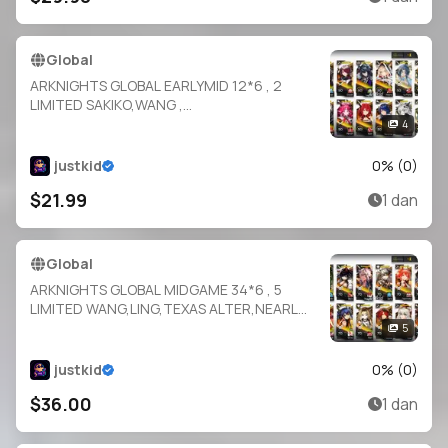
Global
ARKNIGHTS GLOBAL EARLYMID 12*6 , 2
LIMITED SAKIKO,WANG ,
NYMPH,MUDROCK,MOUNTAIN,SILVERASH,E
4
XUSIAI,SURTR,MOSTIMA,RAIDIAN,VIVIANA,VI
GIL
justkid
0
% (
0
)
$21.99
1 dan
Global
ARKNIGHTS GLOBAL MIDGAME 34*6 , 5
LIMITED WANG,LING,TEXAS ALTER,NEARL
ALTER,GAVIAL ALTER ,
5
THORN,BLAZE,SILVERASH,EYJA,MUDROCK,P
ENANCE,BAGPIPE,HORN,SARIA,FIAMMETTA,
justkid
0
% (
0
)
IFRIT
$36.00
1 dan