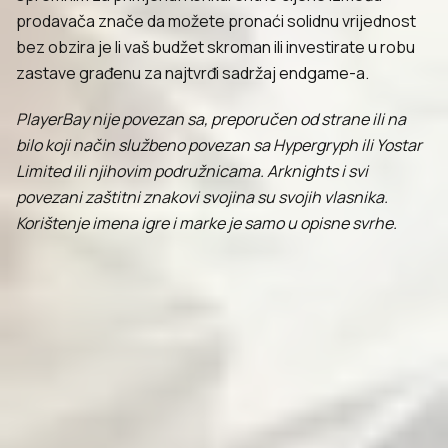
prodavača znače da možete pronaći solidnu vrijednost
bez obzira je li vaš budžet skroman ili investirate u robu
zastave građenu za najtvrđi sadržaj endgame-a.
PlayerBay nije povezan sa, preporučen od strane ili na
bilo koji način službeno povezan sa Hypergryph ili Yostar
Limited ili njihovim podružnicama. Arknights i svi
povezani zaštitni znakovi svojina su svojih vlasnika.
Korištenje imena igre i marke je samo u opisne svrhe.