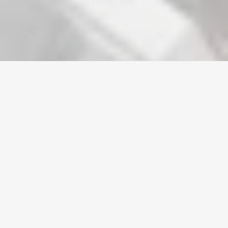
Home
/
Arknights
/
Accounts
Valuta
Računi
Predmeti
Punjenja