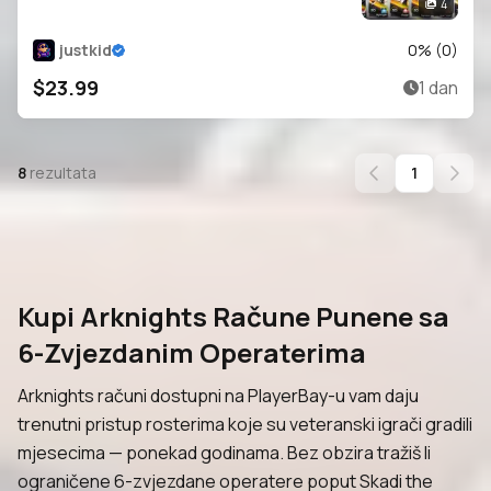
ALTER,MARCILLE ,
4
INES,EYJA,EXUSIAI,STAINLESS,SILVERASH,SA
RIA,NIGHTINGALE
justkid
0
% (
0
)
$23.99
1 dan
8
rezultata
1
Kupi Arknights Račune Punene sa
6-Zvjezdanim Operaterima
Arknights računi dostupni na PlayerBay-u vam daju
trenutni pristup rosterima koje su veteranski igrači gradili
mjesecima — ponekad godinama. Bez obzira tražiš li
ograničene 6-zvjezdane operatere poput Skadi the